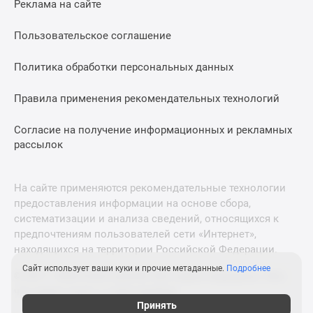
Реклама на сайте
Дзен
Машино-
Пользовательское соглашение
места
Апартаменты
Политика обработки персональных данных
#траншевая
Правила применения рекомендательных технологий
ипотека
#рассрочка
Согласие на получение информационных и рекламных
ИТ-
рассылок
ипотека
Квартиры
со
На сайте применяются рекомендательные технологии
скидками
предоставления информации на основе сбора,
до
систематизации и анализа сведений, относящихся к
41%
предпочтениям пользователей сети «Интернет»,
находящихся на территории Российской Федерации.
Видео
360°
Сайт использует ваши куки и прочие метаданные.
Подробнее
© 2011—2026 Новострой-М. Все права защищены. Всё,
новостроек
что нужно знать о новостройках
Субсидированная
Принять