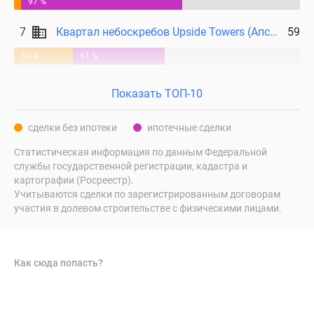
97 %
поселки
7
Квартал небоскребов Upside Towers (Апсайд Тауерс)
59
у
водоема
39 %
61 %
Коттеджные
поселки
Показать ТОП-10
в
ипотеку
сделки без ипотеки
ипотечные сделки
Бизнес-
центры
Статистическая информация по данным Федеральной
Коттеджи
службы государственной регистрации, кадастра и
картографии (Росреестр).
Скидки
Учитываются сделки по зарегистрированным договорам
и
участия в долевом строительстве с физическими лицами.
акции
Макс
Как сюда попасть?