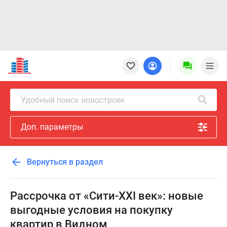
Новостройки
Квартиры
Ипотека
Новостройки
Удобный поиск новостроек
Москвы
Новостройки
Доп. параметры
Подмосковья
Новостройки
Новой
Вернуться в раздел
Москвы
Готовые
новостройки
Рассрочка от «Сити-XXI век»: новые
Новостройки
выгодные условия на покупку
на
квартир в Видном
карте