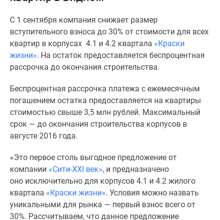
Специальные
С 1 сентября компания снижает размер
предложения
вступительного взноса до 30% от стоимости для всех
Коммерческие
квартир в корпусах 4.1 и 4.2 квартала
«Краски
помещения
жизни»
. На остаток предоставляется беспроцентная
Продавцы
рассрочка до окончания строительства.
и
застройщики
Беспроцентная рассрочка платежа с ежемесячным
Панорамы
погашением остатка предоставляется на квартиры
новостроек
стоимостью свыше 3,5 млн рублей. Максимальный
Видеообзор
срок — до окончания строительства корпусов в
новостроек
августе 2016 года.
Экспертиза
новостроек
«Это первое столь выгодное предложение от
Экология
компании
«Сити-XXI век»
, и предназначено
Москвы
оно исключительно для корпусов 4.1 и 4.2 жилого
и
квартала
«Краски жизни»
. Условия можно назвать
Подмосковья
уникальными для рынка — первый взнос всего от
Студии
30%. Рассчитываем, что данное предложение