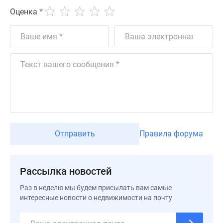
Новости
Оценка
*
недвижимости
Мнение
эксперта
Аналитика
рынка
Покупателю
Экспертиза
новостроек
Эксперты
и
Отправить
Правила форума
авторы
О
проекте
Рассылка новостей
Контакты
Реклама
Раз в неделю мы будем присылать вам самые
на
интересные новости о недвижимости на почту
сайте
Vk