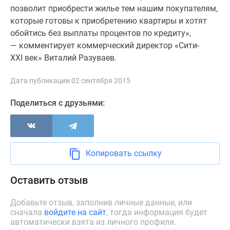
1-
позволит приобрести жилье тем нашим покупателям,
комнатные
которые готовы к приобретению квартиры и хотят
2-
обойтись без выплаты процентов по кредиту»,
комнатные
— комментирует коммерческий директор «Сити-
3-
XXI век» Виталий Разуваев.
комнатные
Квартиры
Дата публикации 02 сентября 2015
на
карте
Поделиться с друзьями:
Ипотечный
калькулятор
Семейная
ипотека
Копировать ссылку
Военная
ипотека
Оставить отзыв
Банки
и
Добавьте отзыв, заполнив личные данные, или
сначала
войдите на сайт
, тогда информация будет
программы
автоматически взята из личного профиля.
Медиа