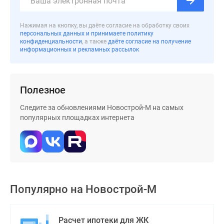
Дзен
Машино-
Нажимая на кнопку, вы даёте согласие на обработку своих
персональных данных и принимаете политику
места
конфиденциальности
, а также
даёте согласие на получение
Апартаменты
информационных и рекламных рассылок
#траншевая
ипотека
#рассрочка
Полезное
ИТ-
ипотека
Следите за обновлениями Новострой-М на самых
популярных площадках интернета
Квартиры
со
скидками
до
41%
Видео
Популярно на
Новострой-М
360°
новостроек
Субсидированная
Расчет ипотеки для ЖК