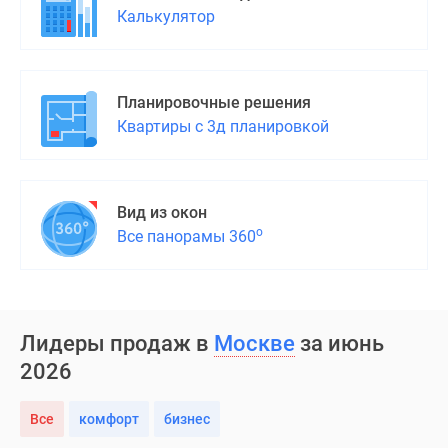
застройщиком
Калькулятор
Rutube
Поиск
дома
в
Планировочные решения
Москве
Квартиры с 3д планировкой
Программа
реновации
в
Вид из окон
Москве
о
Все панорамы 360
Новостройки
премиум-
класса
Новостройки
Лидеры продаж в
Москве
за июнь
бизнес-
класса
2026
Рассрочка
Траншевая
Все
комфорт
бизнес
ипотека