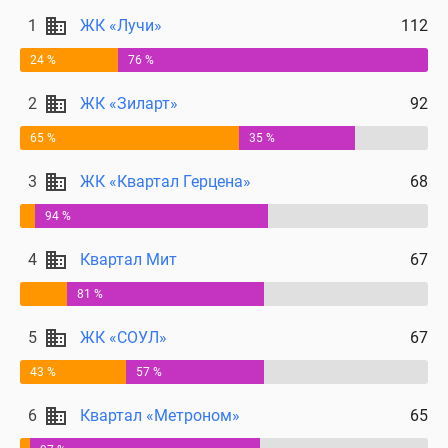
Дома
1
ЖК «Лучи»
112
и
коттеджи
24 %
76 %
Коттеджные
2
ЖК «Зиларт»
92
поселки
в
65 %
35 %
Новой
3
ЖК «Квартал Герцена»
68
Москве
Готовые
94 %
коттеджные
поселки
4
Квартал Мит
67
Строящиеся
81 %
коттеджные
поселки
5
ЖК «СОУЛ»
67
Коттеджные
поселки
43 %
57 %
в
6
Квартал «Метроном»
65
лесу
Коттеджные