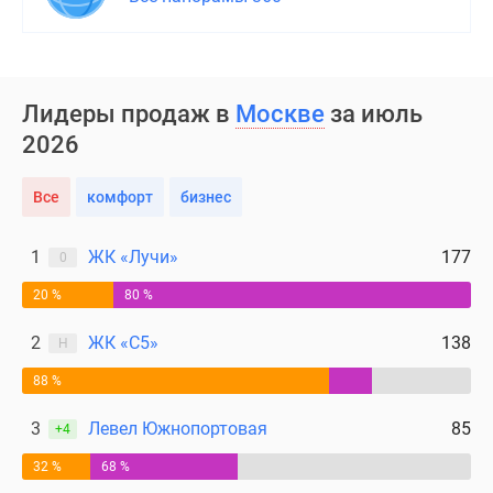
Дома
и
коттеджи
Коттеджные
Лидеры продаж в
Москве
за июль
поселки
2026
в
Новой
Все
комфорт
бизнес
Москве
Готовые
коттеджные
1
ЖК «Лучи»
177
0
поселки
20 %
80 %
Строящиеся
коттеджные
2
ЖК «С5»
138
Н
поселки
88 %
Коттеджные
поселки
3
Левел Южнопортовая
85
+4
в
лесу
32 %
68 %
Коттеджные