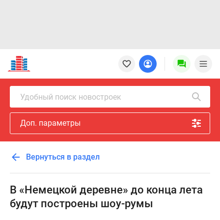
Новостройки
Квартиры
Ипотека
Новостройки
Удобный поиск новостроек
Москвы
Новостройки
Доп. параметры
Подмосковья
Новостройки
Новой
Вернуться в раздел
Москвы
Готовые
новостройки
В «Немецкой деревне» до конца лета
Новостройки
будут построены шоу-румы
на
карте