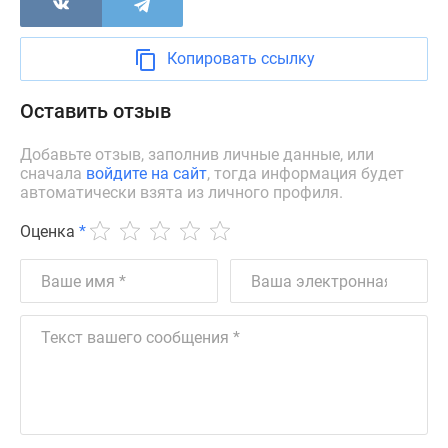
Новости
недвижимости
Копировать ссылку
Мнение
эксперта
Оставить отзыв
Аналитика
рынка
Добавьте отзыв, заполнив личные данные, или
Покупателю
сначала
войдите на сайт
, тогда информация будет
Экспертиза
автоматически взята из личного профиля.
новостроек
Эксперты
Оценка
*
и
авторы
О
проекте
Контакты
Реклама
на
сайте
Vk