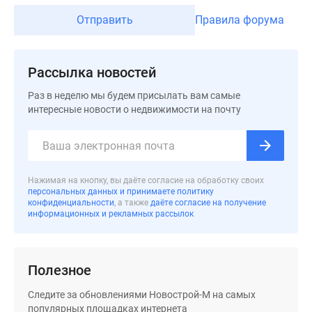
Дзен
Отправить
Правила форума
Машино-
места
Апартаменты
Рассылка новостей
#траншевая
Раз в неделю мы будем присылать вам самые
ипотека
интересные новости о недвижимости на почту
#рассрочка
ИТ-
ипотека
Квартиры
Нажимая на кнопку, вы даёте согласие на обработку своих
со
персональных данных и принимаете политику
скидками
конфиденциальности
, а также
даёте согласие на получение
информационных и рекламных рассылок
до
41%
Видео
360°
Полезное
новостроек
Следите за обновлениями Новострой-М на самых
Субсидированная
популярных площадках интернета