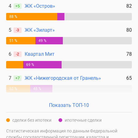
4
ЖК «Остров»
82
поселки
+5
у
88 %
водоема
Коттеджные
5
ЖК «Зиларт»
80
-3
поселки
51 %
49 %
в
ипотеку
6
Квартал Мит
78
-2
Бизнес-
69 %
центры
Коттеджи
7
ЖК «Нижегородская от Гранель»
65
+7
Скидки
и
52 %
48 %
акции
Макс
Показать ТОП-10
сделки без ипотеки
ипотечные сделки
Статистическая информация по данным Федеральной
службы государственной регистрации, кадастра и