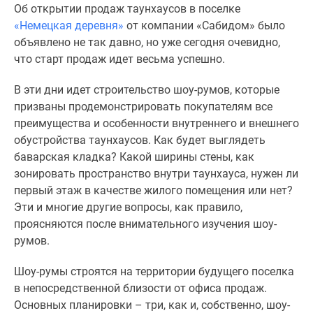
Об открытии продаж таунхаусов в поселке
Специальные
«Немецкая деревня»
от компании «Сабидом» было
предложения
объявлено не так давно, но уже сегодня очевидно,
Коммерческие
что старт продаж идет весьма успешно.
помещения
Продавцы
В эти дни идет строительство шоу-румов, которые
и
призваны продемонстрировать покупателям все
застройщики
преимущества и особенности внутреннего и внешнего
Панорамы
обустройства таунхаусов. Как будет выглядеть
новостроек
баварская кладка? Какой ширины стены, как
Видеообзор
зонировать пространство внутри таунхауса, нужен ли
новостроек
первый этаж в качестве жилого помещения или нет?
Экспертиза
Эти и многие другие вопросы, как правило,
новостроек
проясняются после внимательного изучения шоу-
Экология
румов.
Москвы
и
Шоу-румы строятся на территории будущего поселка
Подмосковья
в непосредственной близости от офиса продаж.
Студии
Основных планировки – три, как и, собственно, шоу-