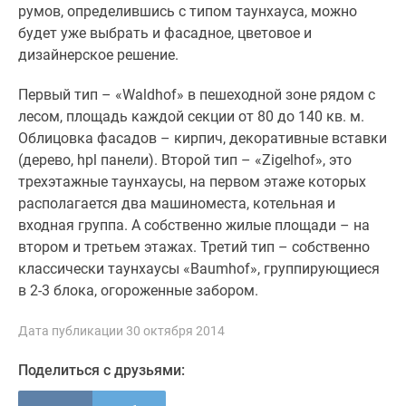
1-
румов, определившись с типом таунхауса, можно
комнатные
будет уже выбрать и фасадное, цветовое и
2-
дизайнерское решение.
комнатные
3-
Первый тип – «Waldhof» в пешеходной зоне рядом с
комнатные
лесом, площадь каждой секции от 80 до 140 кв. м.
Квартиры
Облицовка фасадов – кирпич, декоративные вставки
на
(дерево, hpl панели). Второй тип – «Zigelhof», это
карте
трехэтажные таунхаусы, на первом этаже которых
Ипотечный
располагается два машиноместа, котельная и
калькулятор
входная группа. А собственно жилые площади – на
Семейная
втором и третьем этажах. Третий тип – собственно
ипотека
классически таунхаусы «Baumhof», группирующиеся
Военная
в 2-3 блока, огороженные забором.
ипотека
Банки
Дата публикации 30 октября 2014
и
Поделиться с друзьями:
программы
Медиа