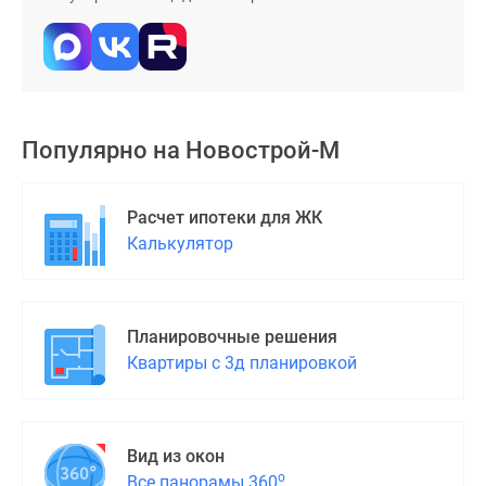
застройщиком
Rutube
Поиск
дома
в
Москве
Популярно на
Новострой-М
Программа
реновации
в
Расчет ипотеки для ЖК
Москве
Калькулятор
Новостройки
премиум-
класса
Планировочные решения
Новостройки
Квартиры с 3д планировкой
бизнес-
класса
Рассрочка
Траншевая
Вид из окон
ипотека
о
Все панорамы 360