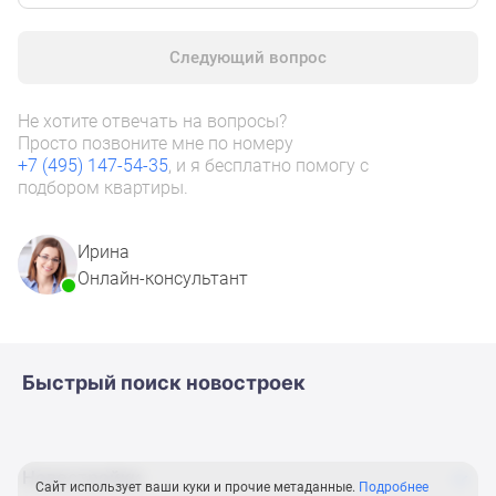
1-
комнатные
Следующий вопрос
2-
комнатные
3-
Не хотите отвечать на вопросы?
комнатные
Просто позвоните мне по номеру
+7 (495) 147-54-35
, и я бесплатно помогу с
Квартиры
подбором квартиры.
на
карте
Ипотечный
Ирина
калькулятор
Онлайн-консультант
Семейная
ипотека
Военная
ипотека
Быстрый поиск новостроек
Банки
и
программы
Новостройки
Медиа
Сайт использует ваши куки и прочие метаданные.
Подробнее