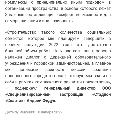
комплексы с принципиально иным подходом в
Дзен
организации пространства, в основе которого лежат
Машино-
3 важные составляющие: комфорт, возможности для
места
самореализации и инклюзивность.
Апартаменты
#траншевая
«Строительство такого количества социальных
ипотека
объектов, которое мы планируем завершить в
#рассрочка
первом полугодии 2022 года, это достаточно
ИТ-
большой объем работ. Но у нас есть опыт, хорошо
ипотека
налажен диалог с дирекцией образовательного
Квартиры
учреждения и городской администрацией, а главное
со
мы понимаем важность миссии создания
скидками
полноценного города в городе, которую мы взяли на
до
себя в рамках комплексного развития полуострова»,
41%
– подчеркнул
генеральный директор ООО
Видео
«Специализированный застройщик «Стадион
360°
«Спартак» Андрей Федун.
новостроек
Субсидированная
Дата публикации 10 января 2022