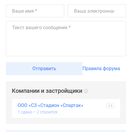
Дома
и
коттеджи
Коттеджные
поселки
в
Новой
Москве
Готовые
коттеджные
Отправить
Правила форума
поселки
Строящиеся
коттеджные
Компании и застройщики
поселки
Коттеджные
ООО «СЗ «Стадион «Спартак»
4.8
поселки
1 сдано
•
2 строится
в
лесу
Коттеджные