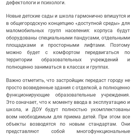
дефектологи и психологи.
Новости
недвижимости
Новые детские сады и школа гармонично впишутся и
Мнение
в общегородскую концепцию «доступной среды» для
эксперта
маломобильных групп населения: корпуса будут
Аналитика
оборудованы специальными пандусами, отдельными
рынка
площадками и просторными лифтами. Поэтому
Покупателю
можно будет с комфортом передвигаться по
Экспертиза
территории образовательных учреждений и
новостроек
полноценно заниматься в классах и группах.
Эксперты
и
Важно отметить, что застройщик передаст городу не
авторы
просто возведенные здания с отделкой, а полноценно
О
функционирующие образовательные учреждения.
проекте
Это означает, что к моменту ввода в эксплуатацию и
Контакты
школа, и ДОУ будут полностью укомплектованы
Реклама
всем необходимым для приема детей. При этом все
на
объекты возводятся по новым стандартам. Они
сайте
представляют собой многофункциональные
Vk