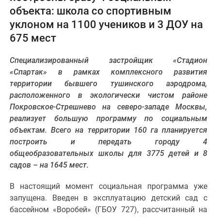
объекта: школа со спортивным
Специальные
предложения
уклоном на 1100 учеников и 3 ДОУ на
Коммерческие
675 мест
помещения
Продавцы
Специализированный застройщик «Стадион
и
«Спартак» в рамках комплексного развития
застройщики
территории бывшего тушинского аэродрома,
Панорамы
расположенного в экологически чистом районе
новостроек
Покровское-Стрешнево на северо-западе Москвы,
Видеообзор
реализует большую программу по социальным
новостроек
объектам. Всего на территории 160 га планируется
Экспертиза
построить и передать городу 4
новостроек
общеобразовательных школы для 3775 детей и 8
Экология
садов – на 1645 мест.
Москвы
и
В настоящий момент социальная программа уже
Подмосковья
запущена. Введен в эксплуатацию детский сад с
Студии
бассейном «Воробей» (ГБОУ 727), рассчитанный на