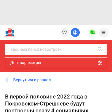
Новостройки
Квартиры
Ипотека
Новостройки
Удобный поиск новостроек
Москвы
Новостройки
Доп. параметры
Подмосковья
Новостройки
Новой
Вернуться в раздел
Москвы
Готовые
новостройки
В первой половине 2022 года в
Новостройки
Покровском-Стрешневе будут
на
построены сразу 4 социальных
карте