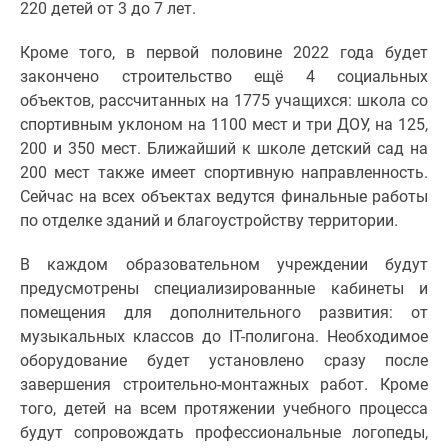
1-
220 детей от 3 до 7 лет.
комнатные
Кроме того, в первой половине 2022 года будет
2-
закончено строительство ещё 4 социальных
комнатные
объектов, рассчитанных на 1775 учащихся: школа со
3-
спортивным уклоном на 1100 мест и три ДОУ, на 125,
комнатные
200 и 350 мест. Ближайший к школе детский сад на
Квартиры
200 мест также имеет спортивную направленность.
на
Сейчас на всех объектах ведутся финальные работы
карте
по отделке зданий и благоустройству территории.
Ипотечный
калькулятор
В каждом образовательном учреждении будут
Семейная
предусмотрены специализированные кабинеты и
ипотека
помещения для дополнительного развития: от
Военная
музыкальных классов до IT-полигона. Необходимое
ипотека
оборудование будет установлено сразу после
Банки
завершения строительно-монтажных работ. Кроме
и
того, детей на всем протяжении учебного процесса
программы
будут сопровождать профессиональные логопеды,
Медиа