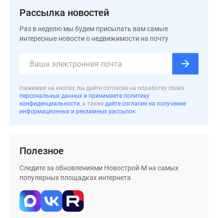
поселки
Рассылка новостей
у
Раз в неделю мы будем присылать вам самые
водоема
интересные новости о недвижимости на почту
Коттеджные
поселки
в
ипотеку
Нажимая на кнопку, вы даёте согласие на обработку своих
Бизнес-
персональных данных и принимаете политику
центры
конфиденциальности
, а также
даёте согласие на получение
информационных и рекламных рассылок
Коттеджи
Скидки
и
Полезное
акции
Макс
Следите за обновлениями Новострой-М на самых
популярных площадках интернета