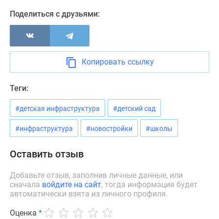
застройщиком
Поделиться с друзьями:
Rutube
Поиск
дома
в
Москве
Копировать ссылку
Программа
реновации
Теги:
в
Москве
#детская инфраструктура
#детский сад
Новостройки
#инфраструктура
#новостройки
#школы
премиум-
класса
Оставить отзыв
Новостройки
бизнес-
Добавьте отзыв, заполнив личные данные, или
класса
сначала
войдите на сайт
, тогда информация будет
Рассрочка
автоматически взята из личного профиля.
Траншевая
Оценка
*
ипотека