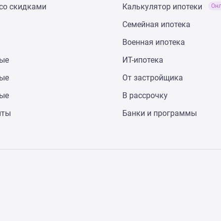
со скидками
Калькулятор ипотеки
Он
Семейная ипотека
Военная ипотека
ные
ИТ-ипотека
ные
От застройщика
ные
В рассрочку
нты
Банки и программы