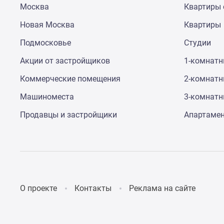
Москва
Квартиры 
до
41%
Новая Москва
Квартиры
Видео
360°
Подмосковье
Студии
новостроек
Субсидированная
Акции от застройщиков
1-комнат
застройщиком
Коммерческие помещения
2-комнат
Rutube
Поиск
Машиноместа
3-комнат
дома
в
Продавцы и застройщики
Апартаме
Москве
Программа
реновации
в
Москве
Новостройки
премиум-
О проекте
Контакты
Реклама на сайте
класса
Новостройки
бизнес-
класса