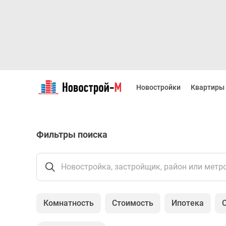
Новостройки
Квартиры
Новостройки
Квартиры
Ипотека
Новостройки
Москвы
Новостройки
Фильтры поиска
Подмосковья
Новостройки
Новой
Москвы
Новостройка, застройщик, район или метр
Готовые
новостройки
Новостройки
Комнатность
Стоимость
Ипотека
на
карте