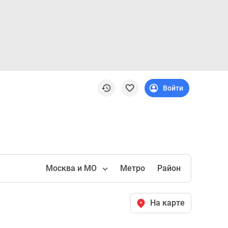
Войти
Москва и МО
Метро
Район
На карте