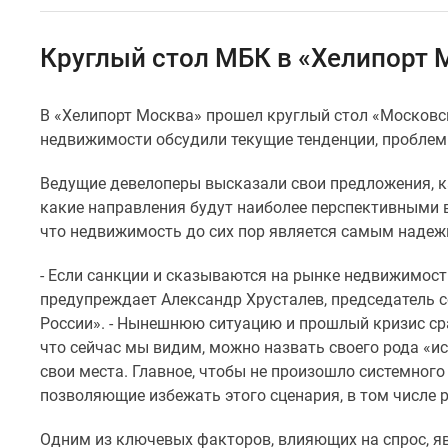
Специальные
предложения
Коммерческие
Круглый стол МБК в «Хелипорт М
помещения
Продавцы
и
В «Хелипорт Москва» прошел круглый стол «Московск
застройщики
недвижимости обсудили текущие тенденции, проблемы
Панорамы
новостроек
Видеообзор
Ведущие девелоперы высказали свои предложения, к
новостроек
какие направления будут наиболее перспективными 
Экспертиза
что недвижимость до сих пор является самым надеж
новостроек
Экология
- Если санкции и сказываются на рынке недвижимости,
Москвы
предупреждает Александр Хрусталев, председатель с
и
Подмосковья
России». - Нынешнюю ситуацию и прошлый кризис сра
Студии
что сейчас мы видим, можно назвать своего рода «ис
1-
свои места. Главное, чтобы не произошло системного 
комнатные
позволяющие избежать этого сценария, в том числе
2-
комнатные
Одним из ключевых факторов, влияющих на спрос, я
3-