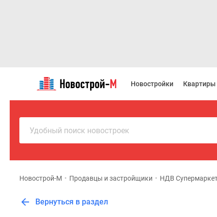
Новостройки
Квартиры
Новостройки
Квартиры
Ипотека
Новостройки
Москвы
Новостройки
Подмосковья
Удобный поиск новостроек
Новостройки
Новой
Москвы
Готовые
новостройки
Новострой-М
•
Продавцы и застройщики
•
НДВ Супермарке
Новостройки
на
Вернуться в раздел
карте