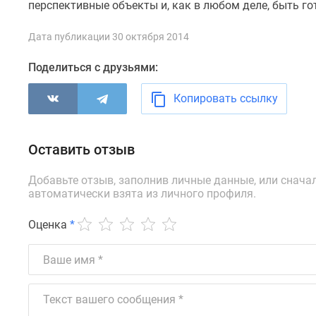
новостроек
перспективные объекты и, как в любом деле, быть 
Эксперты
и
Дата публикации 30 октября 2014
авторы
О
Поделиться с друзьями:
проекте
Контакты
Копировать ссылку
Реклама
на
сайте
Vk
Оставить отзыв
Дзен
Машино-
Добавьте отзыв, заполнив личные данные, или снача
места
автоматически взята из личного профиля.
Апартаменты
#траншевая
Оценка
*
ипотека
#рассрочка
ИТ-
ипотека
Квартиры
со
скидками