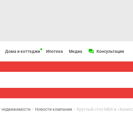
Дома и коттеджи
Ипотека
Медиа
Консультация
т недвижимости
•
Новости компании
•
Круглый стол МБК в «Хелипо