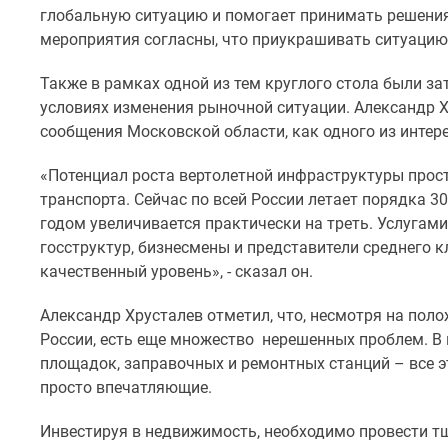
комнатные
глобальную ситуацию и помогает принимать решения
Квартиры
мероприятия согласны, что приукрашивать ситуацию
на
карте
Также в рамках одной из тем круглого стола были з
Ипотечный
условиях изменения рыночной ситуации. Александр 
калькулятор
сообщения Московской области, как одного из интер
Семейная
ипотека
Военная
«Потенциал роста вертолетной инфраструктуры прост
ипотека
транспорта. Сейчас по всей России летает порядка 3
Банки
годом увеличивается практически на треть. Услугам
и
госструктур, бизнесмены и представители среднего 
программы
качественный уровень», - сказал он.
Медиа
Новости
недвижимости
Александр Хрусталев отметил, что, несмотря на пол
Мнение
России, есть еще множество нерешенных проблем. В 
эксперта
площадок, заправочных и ремонтных станций – все э
Аналитика
просто впечатляющие.
рынка
Покупателю
Инвестируя в недвижимость, необходимо провести т
Экспертиза