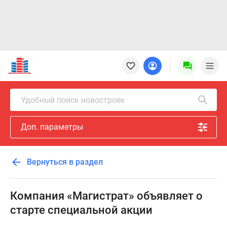
Новостройки
Квартиры
Ипотека
Новостройки
Удобный поиск новостроек
Москвы
Новостройки
Доп. параметры
Подмосковья
Новостройки
Новой
Вернуться в раздел
Москвы
Готовые
новостройки
Компания «Магистрат» объявляет о
Новостройки
старте специальной акции
на
карте