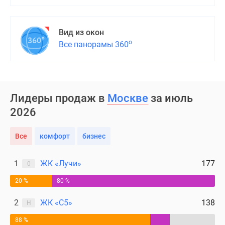
поселки
у
Вид из окон
водоема
о
Все панорамы 360
Коттеджные
поселки
в
ипотеку
Бизнес-
Лидеры продаж в
Москве
за июль
центры
2026
Коттеджи
Скидки
Все
комфорт
бизнес
и
акции
1
ЖК «Лучи»
177
0
Макс
20 %
80 %
2
ЖК «С5»
138
Н
88 %