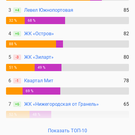
3
Левел Южнопортовая
85
+4
32 %
68 %
4
ЖК «Остров»
82
+6
88 %
5
ЖК «Зиларт»
80
-3
51 %
49 %
6
Квартал Мит
78
-1
69 %
7
ЖК «Нижегородская от Гранель»
65
+6
52 %
48 %
Показать ТОП-10