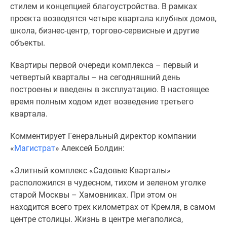
1-
стилем и концепцией благоустройства. В рамках
комнатные
проекта возводятся четыре квартала клубных домов,
2-
школа, бизнес-центр, торгово-сервисные и другие
комнатные
объекты.
3-
комнатные
Квартиры первой очереди комплекса – первый и
Квартиры
четвертый кварталы – на сегодняшний день
на
построены и введены в эксплуатацию. В настоящее
карте
время полным ходом идет возведение третьего
Ипотечный
квартала.
калькулятор
Комментирует Генеральный директор компании
Семейная
«
Магистрат
» Алексей Болдин:
ипотека
Военная
«Элитный комплекс «Садовые Кварталы»
ипотека
расположился в чудесном, тихом и зеленом уголке
Банки
старой Москвы – Хамовниках. При этом он
и
находится всего трех километрах от Кремля, в самом
программы
центре столицы. Жизнь в центре мегаполиса,
Медиа