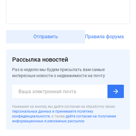
застройщиком
Rutube
Поиск
дома
в
Отправить
Правила форума
Москве
Программа
реновации
Рассылка новостей
в
Москве
Раз в неделю мы будем присылать вам самые
Новостройки
интересные новости о недвижимости на почту
премиум-
класса
Новостройки
бизнес-
Нажимая на кнопку, вы даёте согласие на обработку своих
класса
персональных данных и принимаете политику
конфиденциальности
, а также
даёте согласие на получение
Рассрочка
информационных и рекламных рассылок
Траншевая
ипотека