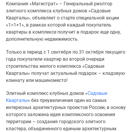
Компания «Магистрат» – Генеральный риэлтор
Специальные
элитного комплекса клубных домов «Садовые
предложения
Кварталы», объявляет о старте специальной акции
Коммерческие
«1=1+1», в рамках которой каждый покупатель
помещения
квартиры в комплексе получит в подарок еще одну,
Продавцы
дополнительную недвижимость.
и
застройщики
Только в период с 1 сентября по 31 октября текущего
Панорамы
года покупатели квартир во второй очереди
новостроек
строительства жилого комплекса «Садовые
Видеообзор
Кварталы» получат актуальный подарок – кладовую
новостроек
комнату или машиноместо!
Экспертиза
новостроек
Элитный комплекс клубных домов «
Садовые
Экология
Кварталы
» без преувеличения один из самых
Москвы
интересных архитектурных проектов России, в основу
и
которого заложена идея комплексного освоения
Подмосковья
территории – создания городского элитного
Студии
кластера, объединенного единым архитектурным