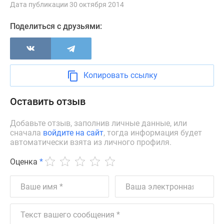
Дата публикации 30 октября 2014
Дзен
Машино-
Поделиться с друзьями:
места
Апартаменты
#траншевая
ипотека
Копировать ссылку
#рассрочка
ИТ-
Оставить отзыв
ипотека
Квартиры
Добавьте отзыв, заполнив личные данные, или
со
сначала
войдите на сайт
, тогда информация будет
автоматически взята из личного профиля.
скидками
до
Оценка
*
41%
Видео
360°
новостроек
Субсидированная