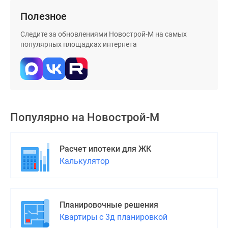
Дома
Полезное
и
коттеджи
Следите за обновлениями Новострой-М на самых
Коттеджные
популярных площадках интернета
поселки
в
Новой
Москве
Готовые
Популярно на
Новострой-М
коттеджные
поселки
Строящиеся
Расчет ипотеки для ЖК
коттеджные
Калькулятор
поселки
Коттеджные
поселки
в
Планировочные решения
лесу
Квартиры с 3д планировкой
Коттеджные