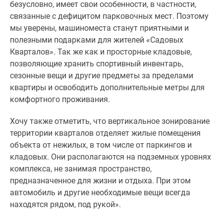
безусловно, имеет свои особенности, в частности,
Новости
связанные с дефицитом парковочных мест. Поэтому
недвижимости
мы уверены, машиноместа станут приятными и
Мнение
полезными подарками для жителей «Садовых
эксперта
Кварталов». Так же как и просторные кладовые,
Аналитика
позволяющие хранить спортивный инвентарь,
рынка
сезонные вещи и другие предметы за пределами
Покупателю
квартиры и освободить дополнительные метры для
Экспертиза
комфортного проживания.
новостроек
Эксперты
Хочу также отметить, что вертикальное зонирование
и
территории кварталов отделяет жилые помещения
авторы
объекта от нежилых, в том числе от паркингов и
О
кладовых. Они располагаются на подземных уровнях
проекте
комплекса, не занимая пространство,
Контакты
предназначенное для жизни и отдыха. При этом
Реклама
автомобиль и другие необходимые вещи всегда
на
находятся рядом, под рукой».
сайте
Vk