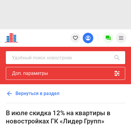
Новостройки
Квартиры
Ипотека
Новостройки
Удобный поиск новостроек
Москвы
Новостройки
Доп. параметры
Подмосковья
Новостройки
Новой
Вернуться в раздел
Москвы
Готовые
новостройки
В июле скидка 12% на квартиры в
Новостройки
новостройках ГК «Лидер Групп»
на
карте