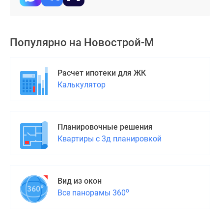
Дома
и
коттеджи
Популярно на
Новострой-М
Коттеджные
поселки
в
Расчет ипотеки для ЖК
Новой
Калькулятор
Москве
Готовые
коттеджные
поселки
Планировочные решения
Строящиеся
Квартиры с 3д планировкой
коттеджные
поселки
Коттеджные
Вид из окон
поселки
о
Все панорамы 360
в
лесу
Коттеджные