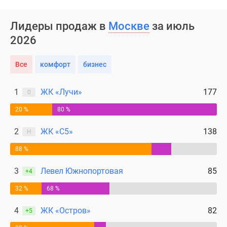
поселки
у
Лидеры продаж в
Москве
за июль
водоема
2026
Коттеджные
поселки
Все
комфорт
бизнес
в
ипотеку
1
ЖК «Лучи»
177
0
Бизнес-
центры
20 %
80 %
Коттеджи
2
ЖК «С5»
138
Скидки
Н
и
88 %
акции
Макс
3
Левел Южнопортовая
85
+4
32 %
68 %
4
ЖК «Остров»
82
+5