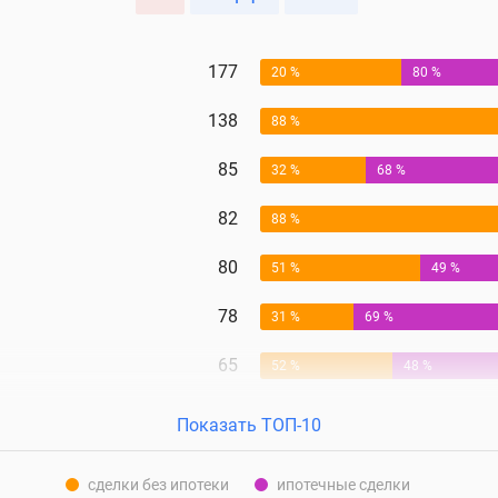
177
20 %
80 %
138
88 %
85
32 %
68 %
82
88 %
80
51 %
49 %
78
31 %
69 %
65
52 %
48 %
Показать ТОП-10
сделки без ипотеки
ипотечные сделки