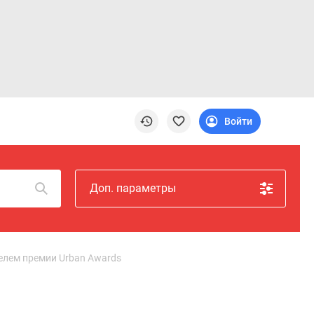
Войти
Доп. параметры
лем премии Urban Awards