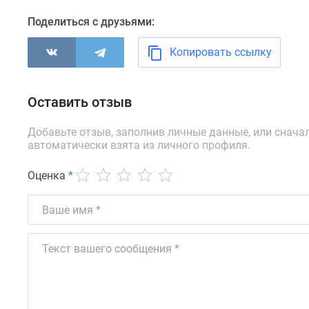
новостроек
Эксперты
Поделиться с друзьями:
и
авторы
Копировать ссылку
О
проекте
Контакты
Реклама
Оставить отзыв
на
сайте
Добавьте отзыв, заполнив личные данные, или снача
Vk
автоматически взята из личного профиля.
Дзен
Машино-
Оценка
*
места
Апартаменты
#траншевая
ипотека
#рассрочка
ИТ-
ипотека
Квартиры
со
скидками