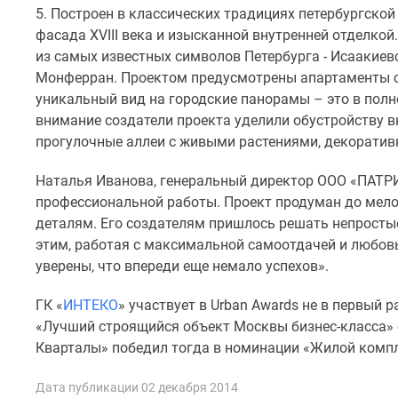
комнатные
5. Построен в классических традициях петербургско
Квартиры
фасада XVIII века и изысканной внутренней отделкой
на
из самых известных символов Петербурга - Исаакиев
карте
Монферран. Проектом предусмотрены апартаменты с
Ипотечный
уникальный вид на городские панорамы – это в полн
калькулятор
Семейная
внимание создатели проекта уделили обустройству в
ипотека
прогулочные аллеи с живыми растениями, декорати
Военная
ипотека
Наталья Иванова, генеральный директор ООО «ПАТРИ
Банки
профессиональной работы. Проект продуман до мел
и
деталям. Его создателям пришлось решать непростые
программы
Медиа
этим, работая с максимальной самоотдачей и любов
Новости
уверены, что впереди еще немало успехов».
недвижимости
Мнение
ГК «
ИНТЕКО
» участвует в Urban Awards не в первый 
эксперта
«Лучший строящийся объект Москвы бизнес-класса» 
Аналитика
Кварталы» победил тогда в номинации «Жилой компл
рынка
Покупателю
Экспертиза
Дата публикации 02 декабря 2014