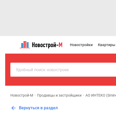
Новостройки
Квартиры
Новостройки
Квартиры
Ипотека
Новостройки
Москвы
Новостройки
Подмосковья
Удобный поиск новостроек
Новостройки
Новой
Москвы
Готовые
новостройки
Новострой-М
•
Продавцы и застройщики
•
АО ИНТЕКО (Smin
Новостройки
на
Вернуться в раздел
карте