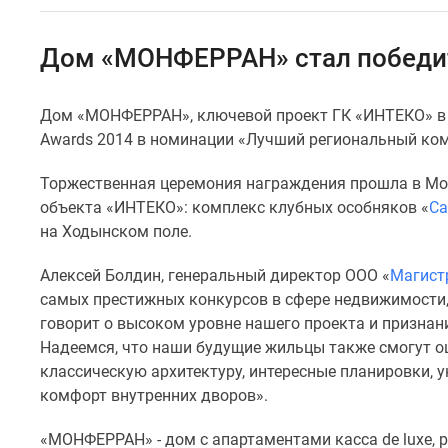
Специальные
предложения
Коммерческие
Дом «МОНФЕРРАН» стал победит
помещения
Продавцы
и
Дом «МОНФЕРРАН», ключевой проект ГК «ИНТЕКО» в С
застройщики
Awards 2014 в номинации «Лучший региональный ком
Панорамы
новостроек
Видеообзор
Торжественная церемония награждения прошла в Мос
новостроек
объекта «ИНТЕКО»: комплекс клубных особняков «
Са
Экспертиза
на Ходынском поле.
новостроек
Экология
Алексей Болдин, генеральный директор ООО «
Магист
Москвы
самых престижных конкурсов в сфере недвижимости,
и
Подмосковья
говорит о высоком уровне нашего проекта и признан
Студии
Надеемся, что наши будущие жильцы также смогут 
1-
классическую архитектуру, интересные планировки, 
комнатные
комфорт внутренних дворов».
2-
комнатные
«МОНФЕРРАН» - дом с апартаментами касса de luxe,
3-