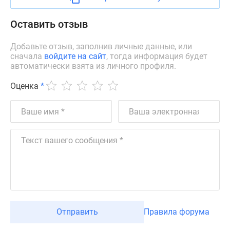
застройщиком
Rutube
Оставить отзыв
Поиск
дома
Добавьте отзыв, заполнив личные данные, или
в
сначала
войдите на сайт
, тогда информация будет
Москве
автоматически взята из личного профиля.
Программа
Оценка
*
реновации
в
Москве
Новостройки
премиум-
класса
Новостройки
бизнес-
класса
Рассрочка
Отправить
Правила форума
Траншевая
ипотека