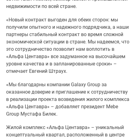
1-
недвижимости по всей стране.
комнатные
2-
«Новый контракт выгоден для обеих сторон: мы
комнатные
получили опытного и надежного подрядчика, а наши
3-
партнеры стабильный контракт во время сложной
комнатные
экономической ситуации в стране. Мы надеемся, что
Квартиры
это сотрудничество позволит нам воплотить в
на
«Альфа Центавра» все задуманное на высочайшем
карте
уровне качества и в запланированные сроки» –
Ипотечный
отмечает Евгений Штраух.
калькулятор
Семейная
«Мы благодарны компании Galaxy Group за
ипотека
оказанное доверие и приглашение к сотрудничеству
Военная
в реализации проекта возведения жилого комплекса
ипотека
«Альфа Центавра» – добавляет президент Mebe
Банки
Group Мустафа Билек.
и
программы
Жилой комплекс «Альфа Центавра» – уникальный
Медиа
концептуальный квартал, расположенный в центре