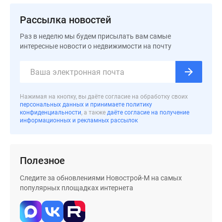
Дома
Рассылка новостей
и
коттеджи
Раз в неделю мы будем присылать вам самые
Коттеджные
интересные новости о недвижимости на почту
поселки
в
Новой
Москве
Нажимая на кнопку, вы даёте согласие на обработку своих
Готовые
персональных данных и принимаете политику
конфиденциальности
, а также
даёте согласие на получение
коттеджные
информационных и рекламных рассылок
поселки
Строящиеся
коттеджные
Полезное
поселки
Коттеджные
Следите за обновлениями Новострой-М на самых
поселки
популярных площадках интернета
в
лесу
Коттеджные