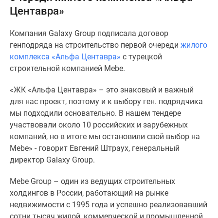
Центавра»
Специальные
предложения
Компания Galaxy Group подписала договор
Коммерческие
генподряда на строительство первой очереди
жилого
помещения
комплекса «Альфа Центавра»
с турецкой
Продавцы
строительной компанией Mebe.
и
застройщики
«ЖК «Альфа Центавра» – это знаковый и важный
Панорамы
для нас проект, поэтому и к выбору ген. подрядчика
новостроек
мы подходили основательно. В нашем тендере
Видеообзор
участвовали около 10 российских и зарубежных
новостроек
компаний, но в итоге мы остановили свой выбор на
Экспертиза
Mebe» - говорит Евгений Штраух, генеральный
новостроек
директор Galaxy Group.
Экология
Москвы
Mebe Group – один из ведущих строительных
и
холдингов в России, работающий на рынке
Подмосковья
недвижимости с 1995 года и успешно реализовавший
Студии
сотни тысяч жилой, коммерческой и промышленной