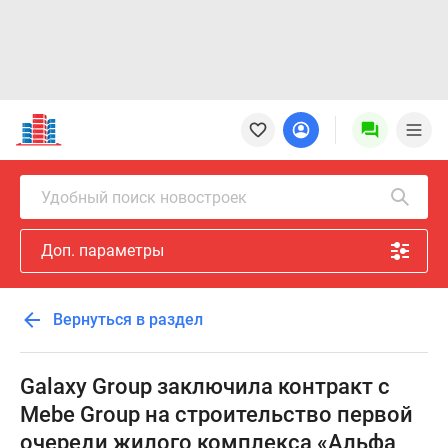
Новостройки
Квартиры
Ипотека
Новостройки
Удобный поиск новостроек
Москвы
Новостройки
Доп. параметры
Подмосковья
Новостройки
Новой
Вернуться в раздел
Москвы
Готовые
новостройки
Galaxy Group заключила контракт с
Новостройки
Mebe Group на строительство первой
на
очереди жилого комплекса «Альфа
карте