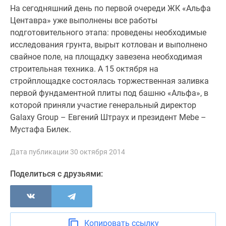
На сегодняшний день по первой очереди ЖК «Альфа
Дзен
Центавра» уже выполнены все работы
Машино-
подготовительного этапа: проведены необходимые
места
исследования грунта, вырыт котлован и выполнено
Апартаменты
свайное поле, на площадку завезена необходимая
#траншевая
строительная техника. А 15 октября на
ипотека
стройплощадке состоялась торжественная заливка
#рассрочка
первой фундаментной плиты под башню «Альфа», в
ИТ-
которой приняли участие генеральный директор
ипотека
Galaxy Group – Евгений Штраух и президент Mebe –
Квартиры
Мустафа Билек.
со
скидками
Дата публикации 30 октября 2014
до
41%
Поделиться с друзьями:
Видео
360°
новостроек
Субсидированная
Копировать ссылку