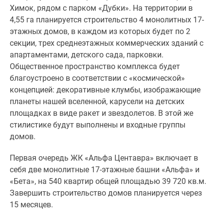
Новости
Химок, рядом с парком «Дубки». На территории в
недвижимости
4,55 га планируется строительство 4 монолитных 17-
Мнение
этажных домов, в каждом из которых будет по 2
эксперта
секции, трех среднеэтажных коммерческих зданий с
Аналитика
апартаментами, детского сада, парковки.
рынка
Общественное пространство комплекса будет
Покупателю
благоустроено в соответствии с «космической»
Экспертиза
концепцией: декоративные клумбы, изображающие
новостроек
планеты нашей вселенной, карусели на детских
Эксперты
площадках в виде ракет и звездолетов. В этой же
и
стилистике будут выполнены и входные группы
авторы
домов.
О
Первая очередь ЖК «Альфа Центавра» включает в
проекте
себя две монолитные 17-этажные башни «Альфа» и
Контакты
«Бета», на 540 квартир общей площадью 39 720 кв.м.
Реклама
Завершить строительство домов планируется через
на
15 месяцев.
сайте
Vk