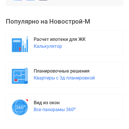
поселки
у
водоема
Популярно на
Новострой-М
Коттеджные
поселки
Расчет ипотеки для ЖК
в
Калькулятор
ипотеку
Бизнес-
центры
Коттеджи
Планировочные решения
Скидки
Квартиры с 3д планировкой
и
акции
Макс
Вид из окон
о
Все панорамы 360