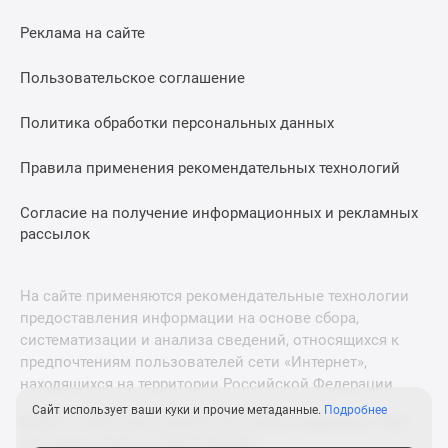
Дзен
Реклама на сайте
Машино-
места
Пользовательское соглашение
Апартаменты
#траншевая
Политика обработки персональных данных
ипотека
#рассрочка
Правила применения рекомендательных технологий
ИТ-
Согласие на получение информационных и рекламных
ипотека
рассылок
Квартиры
со
скидками
На сайте применяются рекомендательные технологии
до
предоставления информации на основе сбора,
41%
систематизации и анализа сведений, относящихся к
Видео
предпочтениям пользователей сети «Интернет»,
360°
находящихся на территории Российской Федерации.
новостроек
Сайт использует ваши куки и прочие метаданные.
Подробнее
© 2011—2026 Новострой-М. Все права защищены. Всё,
Субсидированная
что нужно знать о новостройках