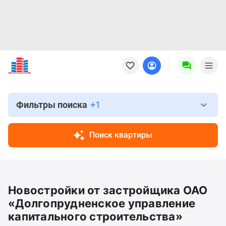
Новостройки
Квартиры
Ипотека
Новостройки
Москвы
Фильтры поиска
+1
Новостройки
Подмосковья
Поиск квартиры
Новостройки
Новой
Москвы
Готовые
Новостройки от застройщика ОАО
новостройки
Новостройки
«Долгопрудненское управление
на
капитального строительства»
карте