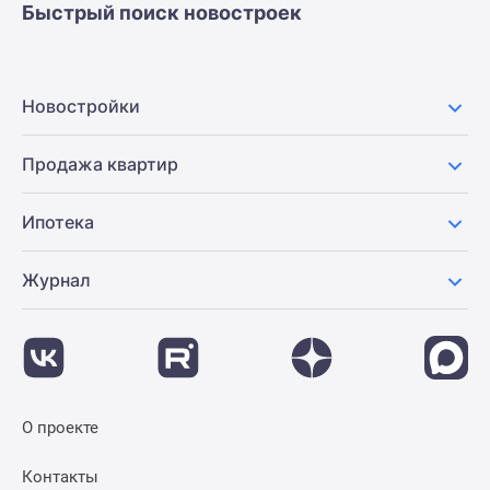
Быстрый поиск новостроек
Новости
недвижимости
Мнение
эксперта
Новостройки
Аналитика
рынка
Продажа квартир
Покупателю
Экспертиза
Ипотека
новостроек
Эксперты
и
Журнал
авторы
О
проекте
Контакты
Реклама
О проекте
на
сайте
Контакты
Vk