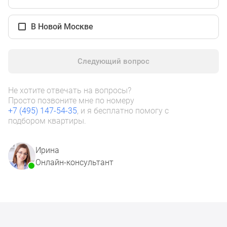
1-
комнатные
В Новой Москве
2-
комнатные
3-
Следующий вопрос
комнатные
Квартиры
на
Не хотите отвечать на вопросы?
карте
Просто позвоните мне по номеру
+7 (495) 147-54-35
, и я бесплатно помогу с
Ипотечный
подбором квартиры.
калькулятор
Семейная
ипотека
Ирина
Военная
Онлайн-консультант
ипотека
Банки
и
программы
Медиа