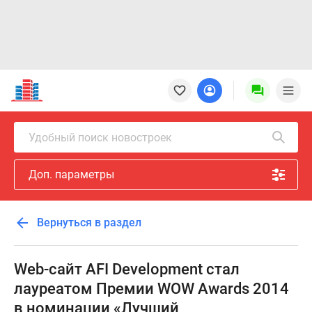
Новостройки
Квартиры
Ипотека
Новостройки
Удобный поиск новостроек
Москвы
Новостройки
Доп. параметры
Подмосковья
Новостройки
Новой
Вернуться в раздел
Москвы
Готовые
новостройки
Web-сайт AFI Development стал
Новостройки
лауреатом Премии WOW Awards 2014
на
в номинации «Лучший
карте