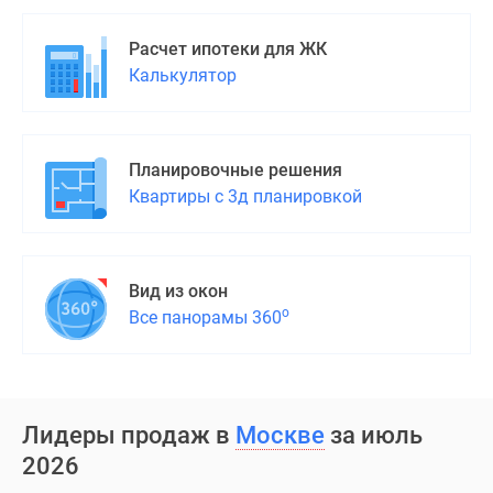
Дома
и
Расчет ипотеки для ЖК
коттеджи
Калькулятор
Коттеджные
поселки
в
Планировочные решения
Новой
Квартиры с 3д планировкой
Москве
Готовые
коттеджные
поселки
Вид из окон
Строящиеся
о
Все панорамы 360
коттеджные
поселки
Коттеджные
поселки
Лидеры продаж в
Москве
за июль
в
2026
лесу
Коттеджные