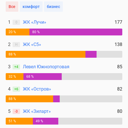
поселки
Все
комфорт
бизнес
у
водоема
1
ЖК «Лучи»
177
0
Коттеджные
20 %
80 %
поселки
в
2
ЖК «С5»
138
Н
ипотеку
Бизнес-
88 %
центры
3
Левел Южнопортовая
85
+4
Коттеджи
Скидки
32 %
68 %
и
акции
4
ЖК «Остров»
82
+6
Макс
88 %
5
ЖК «Зиларт»
80
-3
51 %
49 %