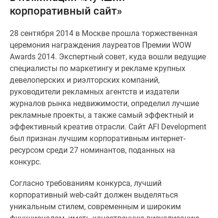
корпоративный сайт»
Специальные
предложения
28 сентября 2014 в Москве прошла торжественная
Коммерческие
церемония награждения лауреатов Премии WOW
помещения
Awards 2014. Экспертный совет, куда вошли ведущие
Продавцы
специалисты по маркетингу и рекламе крупных
и
девелоперских и риэлторских компаний,
застройщики
руководители рекламных агентств и издатели
Панорамы
журналов рынка недвижимости, определил лучшие
новостроек
рекламные проекты, а также самый эффектный и
Видеообзор
эффективный креатив отрасли. Сайт AFI Development
новостроек
был признан лучшим корпоративным интернет-
Экспертиза
ресурсом среди 27 номинантов, поданных на
новостроек
конкурс.
Экология
Москвы
Согласно требованиям конкурса, лучший
и
корпоративный web-сайт должен выделяться
Подмосковья
уникальным стилем, современным и широким
Студии