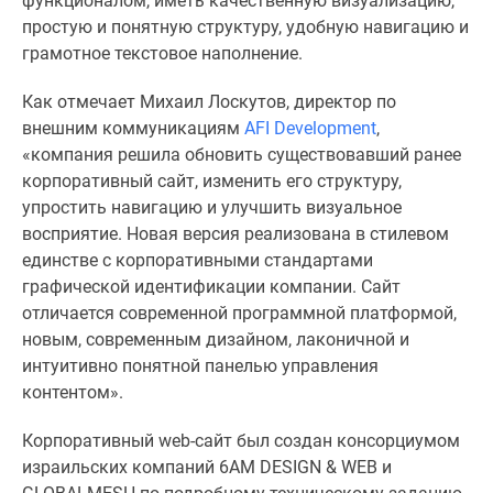
функционалом, иметь качественную визуализацию,
1-
простую и понятную структуру, удобную навигацию и
комнатные
грамотное текстовое наполнение.
2-
комнатные
Как отмечает Михаил Лоскутов, директор по
3-
внешним коммуникациям
AFI Development
,
комнатные
«компания решила обновить существовавший ранее
Квартиры
корпоративный сайт, изменить его структуру,
на
упростить навигацию и улучшить визуальное
карте
восприятие. Новая версия реализована в стилевом
Ипотечный
единстве с корпоративными стандартами
калькулятор
графической идентификации компании. Сайт
Семейная
отличается современной программной платформой,
ипотека
новым, современным дизайном, лаконичной и
Военная
интуитивно понятной панелью управления
ипотека
контентом».
Банки
и
Корпоративный web-сайт был создан консорциумом
программы
израильских компаний 6AM DESIGN & WEB и
Медиа