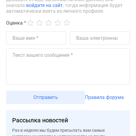
сначала
войдите на сайт
, тогда информация будет
Дзен
автоматически взята из личного профиля.
Машино-
места
Оценка
*
Апартаменты
#траншевая
ипотека
#рассрочка
ИТ-
ипотека
Квартиры
со
скидками
до
Отправить
Правила форума
41%
Видео
360°
Рассылка новостей
новостроек
Субсидированная
Раз в неделю мы будем присылать вам самые