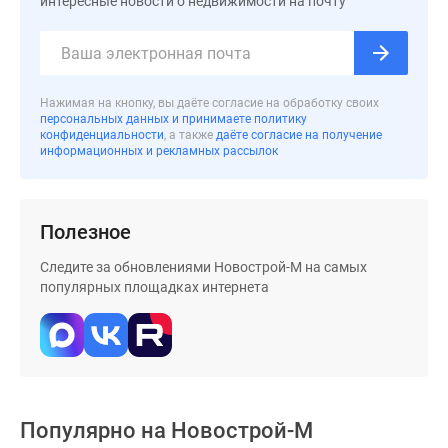
интересные новости о недвижимости на почту
застройщиком
Rutube
Поиск
дома
в
Нажимая на кнопку, вы даёте согласие на обработку своих
персональных данных и принимаете политику
Москве
конфиденциальности
, а также
даёте согласие на получение
Программа
информационных и рекламных рассылок
реновации
в
Москве
Полезное
Новостройки
Следите за обновлениями Новострой-М на самых
премиум-
популярных площадках интернета
класса
Новостройки
бизнес-
класса
Рассрочка
Траншевая
Популярно на
Новострой-М
ипотека