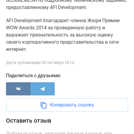
GLOBALMESH по подробному техническому заданию,
Новости
предоставленному AFI Development.
недвижимости
Мнение
AFI Development благодарит членов Жюри Премии
эксперта
WOW Awards 2014 за проведенную работу и
Аналитика
выражает признательность за высокую оценку
рынка
своего корпоративного представительства в сети
Покупателю
интернет.
Экспертиза
новостроек
Дата публикации 30 октября 2014
Эксперты
Поделиться с друзьями:
и
авторы
О
проекте
Контакты
Копировать ссылку
Реклама
на
Оставить отзыв
сайте
Vk
Добавьте отзыв, заполнив личные данные, или