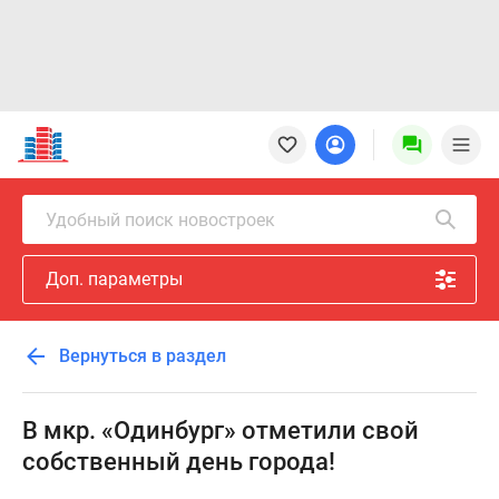
Новостройки
Квартиры
Ипотека
Новостройки
Удобный поиск новостроек
Москвы
Новостройки
Доп. параметры
Подмосковья
Новостройки
Новой
Вернуться в раздел
Москвы
Готовые
новостройки
В мкр. «Одинбург» отметили свой
Новостройки
собственный день города!
на
карте