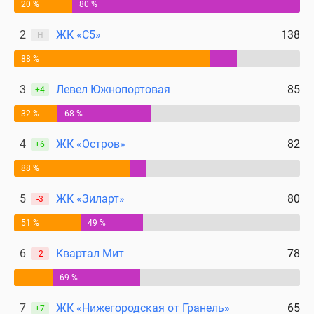
20 %
80 %
2
ЖК «С5»
138
Н
88 %
3
Левел Южнопортовая
85
+4
32 %
68 %
4
ЖК «Остров»
82
+6
88 %
5
ЖК «Зиларт»
80
-3
51 %
49 %
6
Квартал Мит
78
-2
69 %
7
ЖК «Нижегородская от Гранель»
65
+7