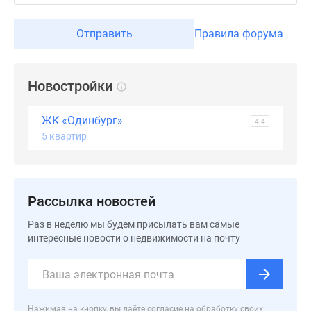
застройщиком
Rutube
Отправить
Правила форума
Поиск
дома
в
Новостройки
Москве
Программа
ЖК «Одинбург»
реновации
4.4
5 квартир
в
Москве
Новостройки
премиум-
Рассылка новостей
класса
Новостройки
Раз в неделю мы будем присылать вам самые
бизнес-
интересные новости о недвижимости на почту
класса
Рассрочка
Траншевая
ипотека
Нажимая на кнопку, вы даёте согласие на обработку своих