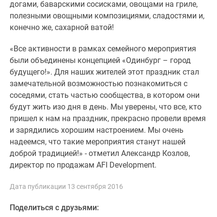
догами, баварскими сосисками, овощами на гриле,
Новости
полезными овощными композициями, сладостями и,
недвижимости
конечно же, сахарной ватой!
Мнение
эксперта
«Все активности в рамках семейного мероприятия
Аналитика
были объединены концепцией «Одинбург – город
рынка
будущего!». Для наших жителей этот праздник стал
Покупателю
замечательной возможностью познакомиться с
Экспертиза
соседями, стать частью сообщества, в котором они
новостроек
будут жить изо дня в день. Мы уверены, что все, кто
Эксперты
пришел к нам на праздник, прекрасно провели время
и
и зарядились хорошим настроением. Мы очень
авторы
надеемся, что такие мероприятия станут нашей
О
доброй традицией!» - отметил Александр Козлов,
проекте
директор по продажам AFI Development.
Контакты
Реклама
Дата публикации 13 сентября 2016
на
сайте
Поделиться с друзьями:
Vk