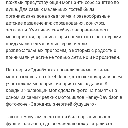
1-
Каждый присутствующий мог найти себе занятие по
комнатные
душе. Для самых маленьких гостей была
2-
организована зона аквагрима и разнообразные
комнатные
детские развлечения: соревнования, конкурсы,
3-
эстафеты. Учитывая семейную направленность
комнатные
мероприятия, организаторы совместно с партнерами
Квартиры
придумали целый ряд интерактивных
на
развлекательных программ, в которых с радостью
карте
принимали участие не только дети, но и их родители.
Ипотечный
Партнеры «Одинбурга» провели занимательные
калькулятор
мастер-классы по
street
dance
, а также подарили всем
Семейная
участникам мероприятия приятные подарки. А
ипотека
каждый желающий мог сделать фото на память на
Военная
одном из самых редких мотоциклов Harley-Davidson в
ипотека
фото-зоне «Зарядись энергией будущего».
Банки
и
Также к услугам всех гостей была организована
программы
фуршетная зона, где всех желающих угощали хот-
Медиа