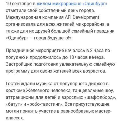
10 сентября в
жилом микрорайоне «Одинбург»
Специальные
отметили свой собственный день города.
предложения
Международная компания AFI Development
Коммерческие
организовала для всех жителей микрорайона, а
помещения
также для их друзей большой семейный праздник
Продавцы
«Одинбург – город будущего!».
и
застройщики
Праздничное мероприятие началось в 2 часа по
Панорамы
полудню и продолжилось до 18 часов вечера.
новостроек
Застройщик подготовил увлекательную семейную
Видеообзор
программу для своих жителей всех возрастов.
новостроек
Экспертиза
Гостей ждали музыка от популярного диджея в
новостроек
костюме Железного человека, танцевальные шоу,
Экология
аттракционы для детей и взрослых: «шаффлборд»,
Москвы
«батут» и «робо-твистинг». Все присутствующие
и
могли принять участие в разнообразных мастер-
Подмосковья
классах.
Студии