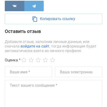
Дзен
Машино-
места
Копировать ссылку
Апартаменты
#траншевая
Оставить отзыв
ипотека
#рассрочка
Добавьте отзыв, заполнив личные данные, или
ИТ-
сначала
войдите на сайт
, тогда информация будет
автоматически взята из личного профиля.
ипотека
Квартиры
Оценка
*
со
скидками
до
41%
Видео
360°
новостроек
Субсидированная