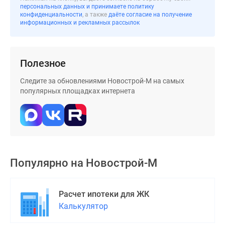
Дома
персональных данных и принимаете политику
конфиденциальности
, а также
даёте согласие на получение
и
информационных и рекламных рассылок
коттеджи
Коттеджные
поселки
Полезное
в
Новой
Следите за обновлениями Новострой-М на самых
Москве
популярных площадках интернета
Готовые
коттеджные
поселки
Строящиеся
коттеджные
Популярно на
Новострой-М
поселки
Коттеджные
поселки
Расчет ипотеки для ЖК
в
Калькулятор
лесу
Коттеджные