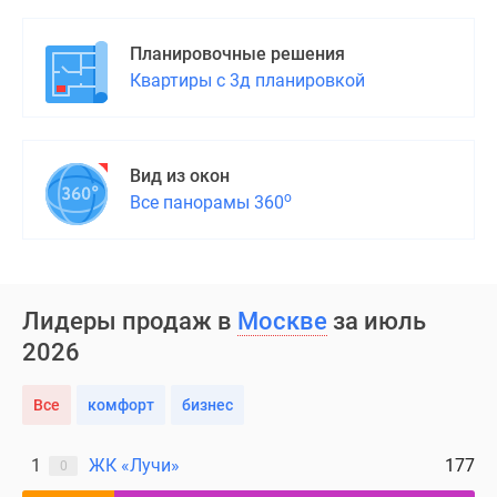
поселки
у
Планировочные решения
водоема
Квартиры с 3д планировкой
Коттеджные
поселки
в
Вид из окон
ипотеку
о
Все панорамы 360
Бизнес-
центры
Коттеджи
Скидки
и
Лидеры продаж в
Москве
за июль
акции
2026
Макс
Все
комфорт
бизнес
1
ЖК «Лучи»
177
0