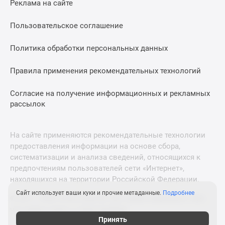
Реклама на сайте
Дзен
Машино-
Пользовательское соглашение
места
Апартаменты
Политика обработки персональных данных
#траншевая
Правила применения рекомендательных технологий
ипотека
#рассрочка
Согласие на получение информационных и рекламных
ИТ-
рассылок
ипотека
Квартиры
со
На сайте применяются рекомендательные технологии
скидками
предоставления информации на основе сбора,
до
систематизации и анализа сведений, относящихся к
41%
предпочтениям пользователей сети «Интернет»,
находящихся на территории Российской Федерации.
Видео
360°
Сайт использует ваши куки и прочие метаданные.
Подробнее
© 2011—2026 Новострой-М. Все права защищены. Всё,
новостроек
что нужно знать о новостройках
Субсидированная
Принять