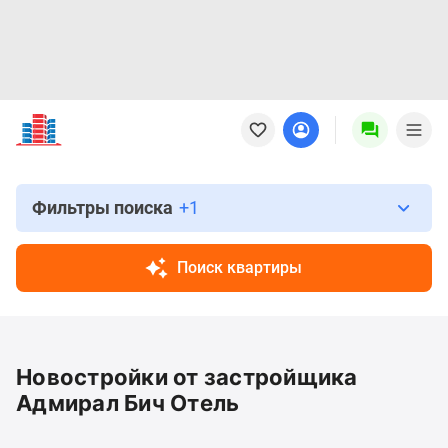
Новостройки
Квартиры
Ипотека
Новостройки
Москвы
Фильтры поиска
+1
Новостройки
Подмосковья
Поиск квартиры
Новостройки
Новой
Москвы
Готовые
Новостройки от застройщика
новостройки
Новостройки
Адмирал Бич Отель
на
карте