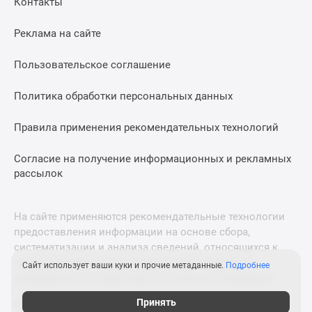
Контакты
Дома
и
Реклама на сайте
коттеджи
Коттеджные
Пользовательское соглашение
поселки
в
Политика обработки персональных данных
Новой
Москве
Правила применения рекомендательных технологий
Готовые
Согласие на получение информационных и рекламных
коттеджные
рассылок
поселки
Строящиеся
коттеджные
На сайте применяются рекомендательные технологии
поселки
предоставления информации на основе сбора,
Коттеджные
систематизации и анализа сведений, относящихся к
поселки
предпочтениям пользователей сети «Интернет»,
Сайт использует ваши куки и прочие метаданные.
Подробнее
в
находящихся на территории Российской Федерации.
лесу
Принять
© 2011—2026 Новострой-М. Все права защищены. Всё,
Коттеджные