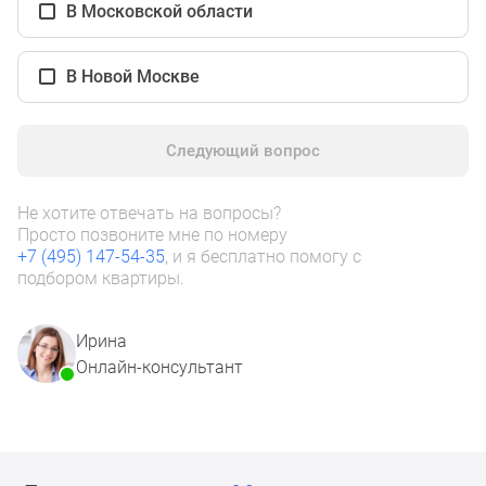
1-
В Московской области
комнатные
2-
В Новой Москве
комнатные
3-
комнатные
Следующий вопрос
Квартиры
на
Не хотите отвечать на вопросы?
карте
Просто позвоните мне по номеру
Ипотечный
+7 (495) 147-54-35
, и я бесплатно помогу с
калькулятор
подбором квартиры.
Семейная
ипотека
Ирина
Военная
Онлайн-консультант
ипотека
Банки
и
программы
Медиа