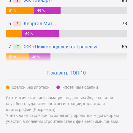
5
ЖК «Зиларт»
80
-3
Дзен
51 %
49 %
Машино-
места
6
Квартал Мит
78
-2
Апартаменты
69 %
#траншевая
ипотека
7
ЖК «Нижегородская от Гранель»
65
+7
#рассрочка
ИТ-
52 %
48 %
ипотека
Квартиры
Показать ТОП-10
со
скидками
сделки без ипотеки
ипотечные сделки
до
Статистическая информация по данным Федеральной
41%
службы государственной регистрации, кадастра и
Видео
картографии (Росреестр).
360°
Учитываются сделки по зарегистрированным договорам
новостроек
участия в долевом строительстве с физическими лицами.
Субсидированная