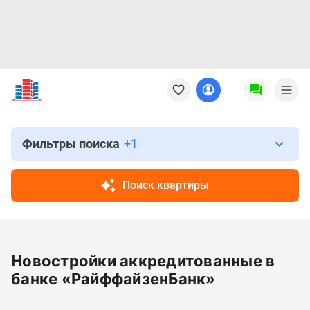
Новостройки
Квартиры
Ипотека
Новостройки
Москвы
Фильтры поиска
+1
Новостройки
Подмосковья
Поиск квартиры
Новостройки
Новой
Москвы
Готовые
Новостройки аккредитованные в
новостройки
Новостройки
банке «РайффайзенБанк»
на
карте