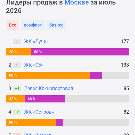
Лидеры продаж в
Москве
за июль
Новости
2026
недвижимости
Мнение
Все
комфорт
бизнес
эксперта
Аналитика
рынка
1
ЖК «Лучи»
177
0
Покупателю
20 %
80 %
Экспертиза
новостроек
2
ЖК «С5»
138
Н
Эксперты
88 %
и
авторы
3
Левел Южнопортовая
85
+4
О
проекте
32 %
68 %
Контакты
4
ЖК «Остров»
82
+6
Реклама
на
88 %
сайте
Vk