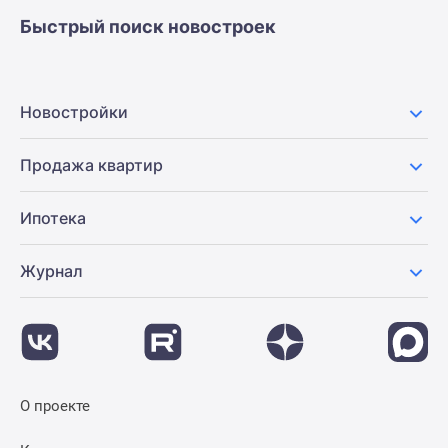
застройщиком
Быстрый поиск новостроек
Rutube
Поиск
дома
в
Новостройки
Москве
Программа
Продажа квартир
реновации
в
Ипотека
Москве
Новостройки
Журнал
премиум-
класса
Новостройки
бизнес-
класса
Рассрочка
О проекте
Траншевая
ипотека