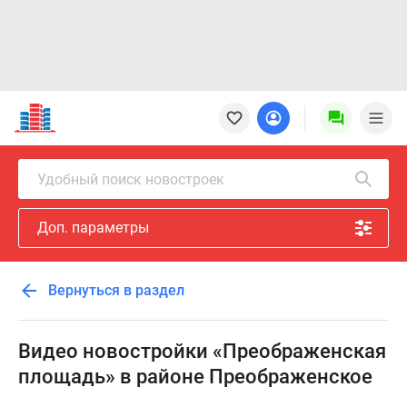
Новостройки
Квартиры
Ипотека
Новостройки
Удобный поиск новостроек
Москвы
Новостройки
Доп. параметры
Подмосковья
Новостройки
Новой
Вернуться в раздел
Москвы
Готовые
новостройки
Видео новостройки «Преображенская
Новостройки
площадь» в районе Преображенское
на
карте