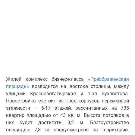
Специальные
предложения
Коммерческие
помещения
Продавцы
и
застройщики
Панорамы
новостроек
Видеообзор
Жилой комплекс бизнес-класса
«Преображенская
новостроек
площадь»
возводится на востоке столицы, между
Экспертиза
улицами Краснобогатырская и 1-ая Бухвостова.
новостроек
Новостройка состоит из трех корпусов переменной
Экология
этажности – 6-17 этажей, рассчитанных на 735
Москвы
квартир площадью от 43 кв. м. Высота потолков в
и
них будет достигать 3,2 м. Благоустройство
Подмосковья
площадью 7,8 га
предусмотрено на территории.
Студии