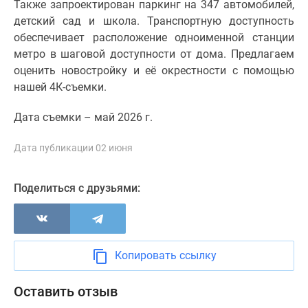
Также запроектирован паркинг на 347 автомобилей,
1-
детский сад и школа. Транспортную доступность
комнатные
обеспечивает расположение одноименной станции
2-
метро в шаговой доступности от дома. Предлагаем
комнатные
оценить новостройку и её окрестности с помощью
3-
нашей 4К-съемки.
комнатные
Квартиры
Дата съемки – май 2026 г.
на
карте
Дата публикации 02 июня
Ипотечный
калькулятор
Семейная
Поделиться с друзьями:
ипотека
Военная
ипотека
Банки
Копировать ссылку
и
программы
Оставить отзыв
Медиа