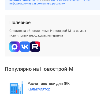
застройщиком
информационных и рекламных рассылок
Rutube
Поиск
дома
Полезное
в
Москве
Следите за обновлениями Новострой-М на самых
Программа
популярных площадках интернета
реновации
в
Москве
Новостройки
премиум-
Популярно на
Новострой-М
класса
Новостройки
бизнес-
Расчет ипотеки для ЖК
класса
Калькулятор
Рассрочка
Траншевая
ипотека