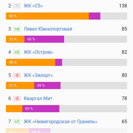
2
ЖК «С5»
138
Н
поселки
у
88 %
водоема
Коттеджные
3
Левел Южнопортовая
85
+4
поселки
32 %
68 %
в
ипотеку
4
ЖК «Остров»
82
+5
Бизнес-
88 %
центры
Коттеджи
5
ЖК «Зиларт»
80
-3
Скидки
и
51 %
49 %
акции
6
Квартал Мит
78
-2
Макс
69 %
7
ЖК «Нижегородская от Гранель»
65
+7
52 %
48 %