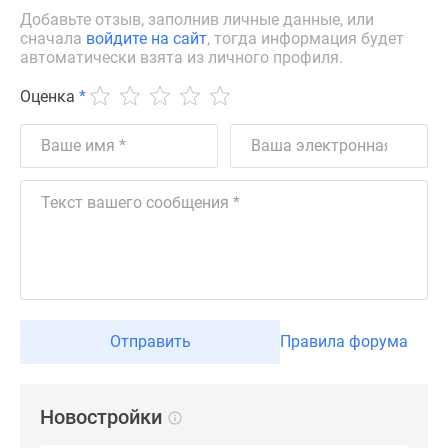
Новости
Добавьте отзыв, заполнив личные данные, или
сначала
войдите на сайт
, тогда информация будет
недвижимости
автоматически взята из личного профиля.
Мнение
эксперта
Оценка
*
Аналитика
рынка
Покупателю
Экспертиза
новостроек
Эксперты
и
авторы
О
проекте
Отправить
Правила форума
Контакты
Реклама
на
Новостройки
сайте
Vk