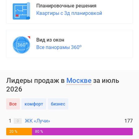
Дома
Планировочные решения
и
Квартиры с 3д планировкой
коттеджи
Коттеджные
поселки
Вид из окон
в
о
Все панорамы 360
Новой
Москве
Готовые
коттеджные
поселки
Лидеры продаж в
Москве
за июль
Строящиеся
2026
коттеджные
поселки
Все
комфорт
бизнес
Коттеджные
поселки
1
ЖК «Лучи»
177
0
в
лесу
20 %
80 %
Коттеджные