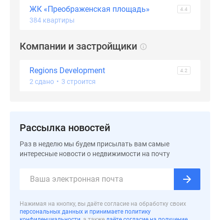
ЖК «Преображенская площадь»
Дзен
4.4
384 квартиры
Машино-
места
Компании и застройщики
Апартаменты
#траншевая
ипотека
Regions Development
4.2
#рассрочка
2 сдано
•
3 строится
ИТ-
ипотека
Квартиры
Рассылка новостей
со
скидками
Раз в неделю мы будем присылать вам самые
до
интересные новости о недвижимости на почту
41%
Видео
360°
новостроек
Нажимая на кнопку, вы даёте согласие на обработку своих
Субсидированная
персональных данных и принимаете политику
конфиденциальности
, а также
даёте согласие на получение