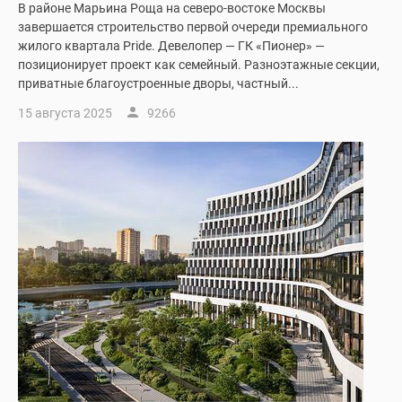
В районе Марьина Роща на северо-востоке Москвы
Новости
завершается строительство первой очереди премиального
недвижимости
жилого квартала Pride. Девелопер — ГК «Пионер» —
Мнение
позиционирует проект как семейный. Разноэтажные секции,
эксперта
приватные благоустроенные дворы, частный...
Аналитика
15 августа 2025
9266
рынка
Покупателю
Экспертиза
новостроек
Эксперты
и
авторы
О
проекте
Контакты
Реклама
на
сайте
Vk