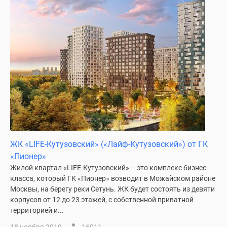
поселки
у
водоема
Коттеджные
поселки
в
ипотеку
Бизнес-
центры
Коттеджи
Скидки
ЖК «LIFE-Кутузовский» («Лайф-Кутузовский») от ГК
и
«Пионер»
акции
Жилой квартал «LIFE-Кутузовский» – это комплекс бизнес-
Макс
класса, который ГК «Пионер» возводит в Можайском районе
Москвы, на берегу реки Сетунь. ЖК будет состоять из девяти
корпусов от 12 до 23 этажей, с собственной приватной
территорией и...