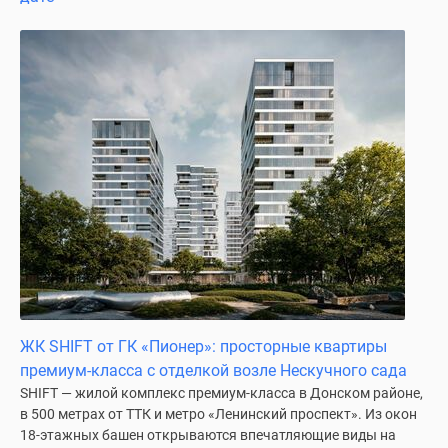
Специальные
предложения
Коммерческие
помещения
Продавцы
и
застройщики
Панорамы
новостроек
Видеообзор
новостроек
Экспертиза
новостроек
Экология
ЖК SHIFT от ГК «Пионер»: просторные квартиры
Москвы
премиум-класса с отделкой возле Нескучного сада
и
SHIFT — жилой комплекс премиум-класса в Донском районе,
Подмосковья
в 500 метрах от ТТК и метро «Ленинский проспект». Из окон
Студии
18-этажных башен открываются впечатляющие виды на