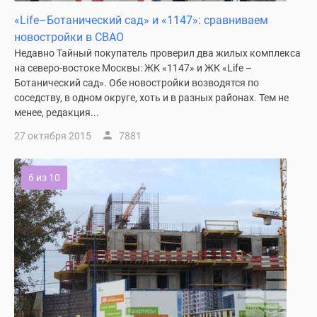
«Life–Ботанический сад» и «1147»: сравниваем
новостройки в СВАО
Недавно Тайный покупатель проверил два жилых комплекса
на северо-востоке Москвы: ЖК «1147» и ЖК «Life –
Ботанический сад». Обе новостройки возводятся по
соседству, в одном округе, хоть и в разных районах. Тем не
менее, редакция...
27 октября 2015
7881
6 из 10