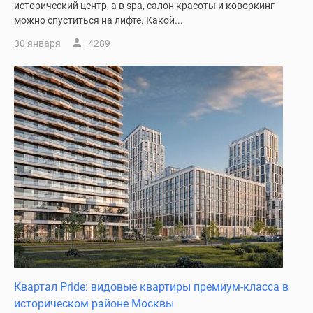
1-
исторический центр, а в spa, салон красоты и коворкинг
комнатные
можно спуститься на лифте. Какой...
2-
30 января
4289
комнатные
3-
комнатные
Квартиры
на
карте
Ипотечный
калькулятор
Семейная
ипотека
Военная
ипотека
Банки
и
Квартал Pride: видовые квартиры премиум-класса в
программы
историческом районе Москвы
Медиа