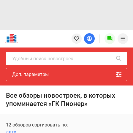
Новостройки
Квартиры
Ипотека
Новостройки
Удобный поиск новостроек
Москвы
Новостройки
Доп. параметры
Подмосковья
Новостройки
Новой
Все обзоры новостроек, в которых
Москвы
упоминается «ГК Пионер»
Готовые
новостройки
Новостройки
12 обзоров сортировать по:
на
дате
карте