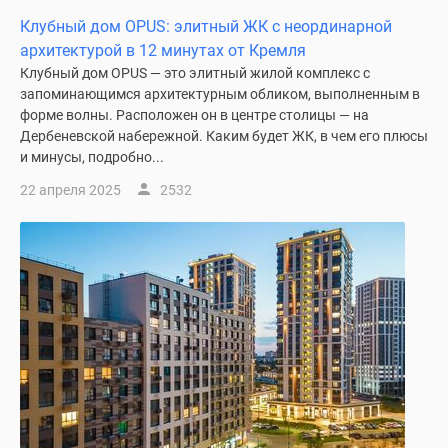
Дзен
Клубный дом OPUS: элитный ЖК с неординарной
Машино-
архитектурой в 12 минутах от Кремля
места
Клубный дом OPUS — это элитный жилой комплекс с
Апартаменты
запоминающимся архитектурным обликом, выполненным в
форме волны. Расположен он в центре столицы — на
#траншевая
Дербеневской набережной. Каким будет ЖК, в чем его плюсы
ипотека
и минусы, подробно...
#рассрочка
ИТ-
22 апреля 2025
2532
ипотека
Квартиры
со
скидками
до
41%
Видео
360°
новостроек
Субсидированная