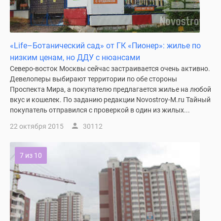
«Life–Ботанический сад» от ГК «Пионер»: жилье по
низким ценам, но ДДУ с нюансами
Северо-восток Москвы сейчас застраивается очень активно.
Девелоперы выбирают территории по обе стороны
Проспекта Мира, а покупателю предлагается жилье на любой
вкус и кошелек. По заданию редакции Novostroy-M.ru Тайный
покупатель отправился с проверкой в один из жилых...
22 октября 2015
30112
7 из 10