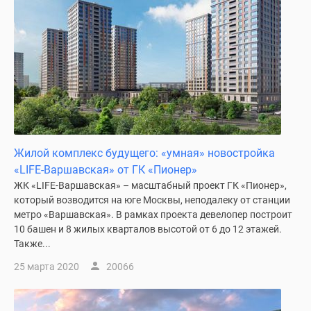
Дома
и
коттеджи
Коттеджные
поселки
в
Новой
Москве
Готовые
Жилой комплекс будущего: «умная» новостройка
коттеджные
«LIFE-Варшавская» от ГК «Пионер»
поселки
ЖК «LIFE-Варшавская» – масштабный проект ГК «Пионер»,
Строящиеся
который возводится на юге Москвы, неподалеку от станции
коттеджные
метро «Варшавская». В рамках проекта девелопер построит
поселки
10 башен и 8 жилых кварталов высотой от 6 до 12 этажей.
Коттеджные
Также...
поселки
25 марта 2020
20066
в
лесу
Коттеджные