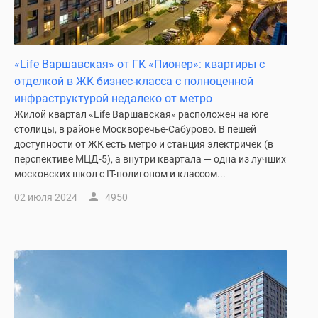
застройщиком
Rutube
Поиск
дома
«Life Варшавская» от ГК «Пионер»: квартиры с
в
отделкой в ЖК бизнес-класса с полноценной
Москве
инфраструктурой недалеко от метро
Программа
Жилой квартал «Life Варшавская» расположен на юге
реновации
столицы, в районе Москворечье-Сабурово. В пешей
в
доступности от ЖК есть метро и станция электричек (в
Москве
перспективе МЦД-5), а внутри квартала — одна из лучших
Новостройки
московских школ с IT-полигоном и классом...
премиум-
02 июля 2024
4950
класса
Новостройки
бизнес-
класса
Рассрочка
Траншевая
ипотека