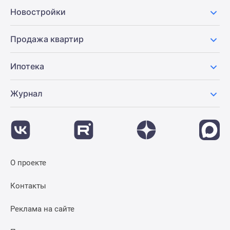
Новости
Новостройки
недвижимости
Мнение
Продажа квартир
эксперта
Аналитика
Ипотека
рынка
Покупателю
Журнал
Экспертиза
новостроек
Эксперты
и
авторы
О
О проекте
проекте
Контакты
Контакты
Реклама
на
Реклама на сайте
сайте
Vk