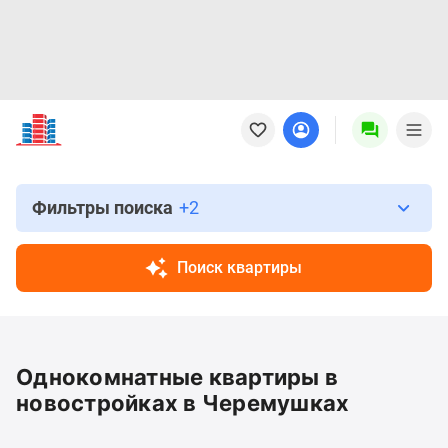
Новостройки
Квартиры
Ипотека
Новостройки
Москвы
Фильтры поиска
+2
Новостройки
Подмосковья
Поиск квартиры
Новостройки
Новой
Москвы
Готовые
Однокомнатные квартиры в
новостройки
Новостройки
новостройках в Черемушках
на
карте