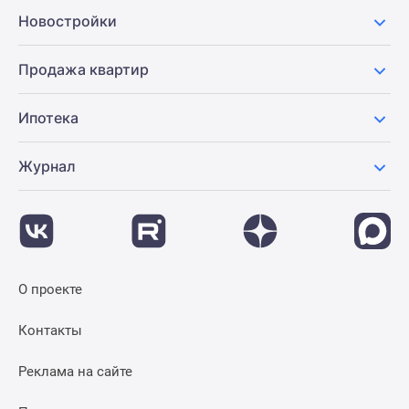
Новости
Новостройки
недвижимости
Мнение
Продажа квартир
эксперта
Аналитика
Ипотека
рынка
Покупателю
Журнал
Экспертиза
новостроек
Эксперты
и
авторы
О
О проекте
проекте
Контакты
Контакты
Реклама
на
Реклама на сайте
сайте
Vk