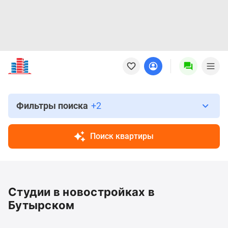
Новостройки
Квартиры
Ипотека
Новостройки
Москвы
Фильтры поиска
+2
Новостройки
Подмосковья
Поиск квартиры
Новостройки
Новой
Москвы
Готовые
Студии в новостройках в
новостройки
Новостройки
Бутырском
на
карте