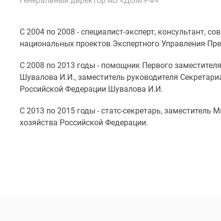
Генеральный директор АО «ДОМ.РФ»
Специальные
предложения
Коммерческие
помещения
С 2004 по 2008 - специалист-эксперт, консультант, 
Продавцы
национальных проектов Экспертного Управления Пре
и
застройщики
С 2008 по 2013 годы - помощник Первого заместител
Панорамы
Шувалова И.И., заместитель руководителя Секретари
новостроек
Российской Федерации Шувалова И.И.
Видеообзор
новостроек
Экспертиза
С 2013 по 2015 годы - статс-секретарь, заместител
новостроек
хозяйства Российской Федерации.
Экология
Москвы
и
Подмосковья
Студии
1-
комнатные
2-
комнатные
3-