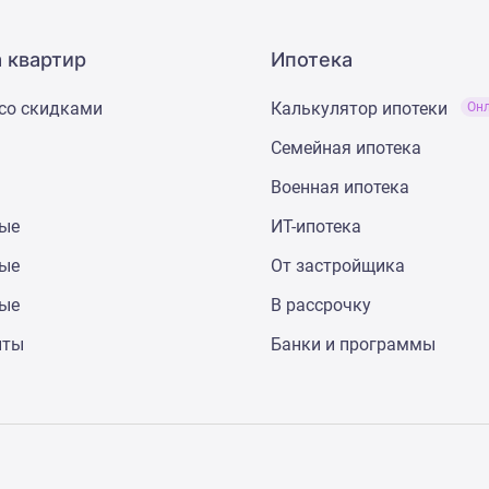
 квартир
Ипотека
со скидками
Калькулятор ипотеки
Он
Семейная ипотека
Военная ипотека
ные
ИТ-ипотека
ные
От застройщика
ные
В рассрочку
нты
Банки и программы