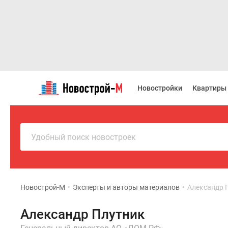
Новостройки
Квартиры
Новостройки
Квартиры
Ипотека
Новостройки
Москвы
Новостройки
Подмосковья
Удобный поиск новостроек
Новостройки
Новой
Москвы
Готовые
новостройки
Новострой-М
•
Эксперты и авторы материалов
•
Александр 
Новостройки
на
Александр Плутник
карте