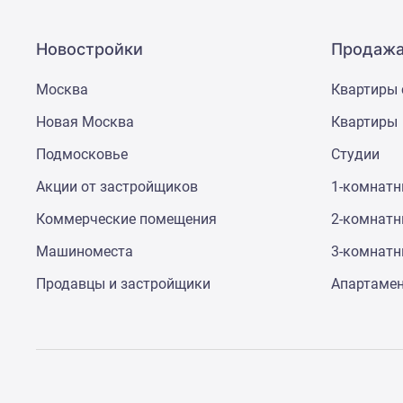
новостроек
Эксперты
и
Новостройки
Продажа
авторы
О
Москва
Квартиры 
проекте
Контакты
Новая Москва
Квартиры
Реклама
на
Подмосковье
Студии
сайте
Vk
Акции от застройщиков
1-комнат
Дзен
Коммерческие помещения
2-комнат
Машино-
места
Машиноместа
3-комнат
Апартаменты
#траншевая
Продавцы и застройщики
Апартаме
ипотека
#рассрочка
ИТ-
ипотека
Квартиры
со
скидками