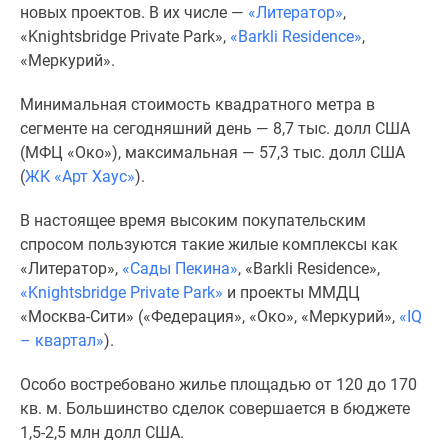
1-
новых проектов. В их числе —
«Литератор»
,
комнатные
«Knightsbridge Private Park»,
«Barkli Residence»
,
2-
«Меркурий».
комнатные
3-
Минимальная стоимость квадратного метра в
комнатные
сегменте на сегодняшний день — 8,7 тыс. долл США
Квартиры
(МФЦ «Око»), максимальная — 57,3 тыс. долл США
на
(
ЖК «Арт Хаус»
).
карте
В настоящее время высоким покупательским
Ипотечный
спросом пользуются такие жилые комплексы как
калькулятор
«Литератор»,
«Сады Пекина»
, «Barkli Residence»,
Семейная
«Knightsbridge Private Park»
и проекты ММДЦ
ипотека
«Москва-Сити» («Федерация», «Око», «Меркурий»,
«IQ
Военная
– квартал»
).
ипотека
Банки
Особо востребовано жилье площадью от 120 до 170
и
кв. м. Большинство сделок совершается в бюджете
программы
1,5-2,5 млн долл США.
Медиа