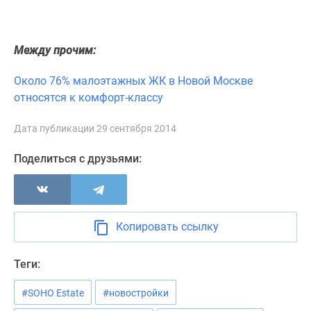
Новости
недвижимости
Мнение
Между прочим:
эксперта
Аналитика
Около 76% малоэтажных ЖК в Новой Москве
рынка
относятся к комфорт-классу
Покупателю
Экспертиза
Дата публикации 29 сентября 2014
новостроек
Поделиться с друзьями:
Эксперты
и
авторы
О
проекте
Копировать ссылку
Контакты
Реклама
Теги:
на
сайте
#SOHO Estate
#новостройки
Vk