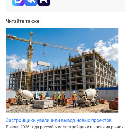
Дома
и
коттеджи
Читайте также:
Коттеджные
поселки
в
Новой
Москве
Готовые
коттеджные
поселки
Строящиеся
коттеджные
поселки
Коттеджные
поселки
в
Застройщики увеличили вывод новых проектов
лесу
В июле 2026 года российские застройщики вывели на рынок
Коттеджные