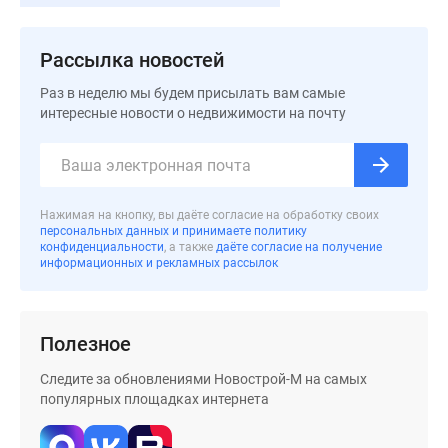
застройщиком
Rutube
Поиск
Рассылка новостей
дома
Раз в неделю мы будем присылать вам самые
в
интересные новости о недвижимости на почту
Москве
Программа
реновации
в
Нажимая на кнопку, вы даёте согласие на обработку своих
Москве
персональных данных и принимаете политику
Новостройки
конфиденциальности
, а также
даёте согласие на получение
информационных и рекламных рассылок
премиум-
класса
Новостройки
Полезное
бизнес-
класса
Следите за обновлениями Новострой-М на самых
Рассрочка
популярных площадках интернета
Траншевая
ипотека