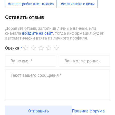
#новостройки элит-класса
#статистика и цены
Дзен
Машино-
Оставить отзыв
места
Апартаменты
Добавьте отзыв, заполнив личные данные, или
#траншевая
сначала
войдите на сайт
, тогда информация будет
ипотека
автоматически взята из личного профиля.
#рассрочка
Оценка
*
ИТ-
ипотека
Квартиры
со
скидками
до
41%
Видео
360°
новостроек
Субсидированная
Отправить
Правила форума