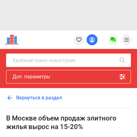
Новостройки
Квартиры
Ипотека
Новостройки
Удобный поиск новостроек
Москвы
Новостройки
Доп. параметры
Подмосковья
Новостройки
Новой
Вернуться в раздел
Москвы
Готовые
новостройки
В Москве объем продаж элитного
Новостройки
жилья вырос на 15-20%
на
карте