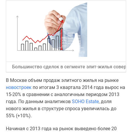
Специальные
предложения
Коммерческие
помещения
Продавцы
и
застройщики
Панорамы
новостроек
Большинство сделок в сегменте элит-жилья соверша
Видеообзор
новостроек
В Москве объем продаж элитного жилья на рынке
Экспертиза
новостроек
по итогам 3 квартала 2014 года вырос на
новостроек
15-20% в сравнении с аналогичным периодом 2013
Экология
года. По данным аналитиков
SOHO Estate
, доля
Москвы
нового жилья в структуре спроса увеличилась до
и
55% (+10%).
Подмосковья
Студии
Начиная с 2013 года на рынок выведено более 20