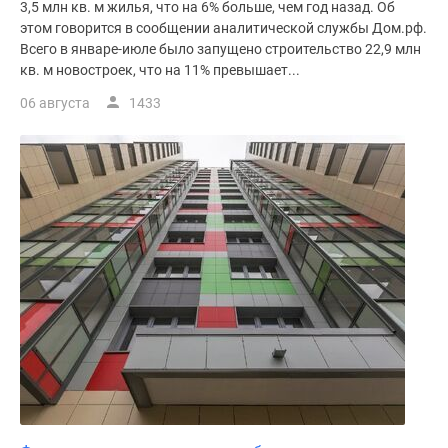
3,5 млн кв. м жилья, что на 6% больше, чем год назад. Об
поселки
этом говорится в сообщении аналитической службы Дом.рф.
у
Всего в январе-июле было запущено строительство 22,9 млн
водоема
кв. м новостроек, что на 11% превышает...
Коттеджные
06 августа
1433
поселки
в
ипотеку
Бизнес-
центры
Коттеджи
Скидки
и
акции
Макс