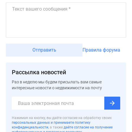
Дзен
Машино-
места
Апартаменты
#траншевая
ипотека
#рассрочка
Отправить
Правила форума
ИТ-
ипотека
Квартиры
Рассылка новостей
со
Раз в неделю мы будем присылать вам самые
скидками
интересные новости о недвижимости на почту
до
41%
Видео
360°
Нажимая на кнопку, вы даёте согласие на обработку своих
новостроек
персональных данных и принимаете политику
Субсидированная
конфиденциальности
, а также
даёте согласие на получение