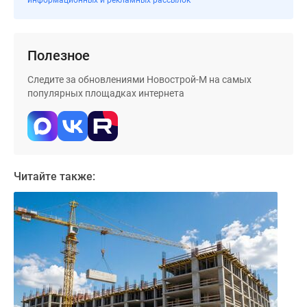
информационных и рекламных рассылок
застройщиком
Rutube
Поиск
дома
Полезное
в
Следите за обновлениями Новострой-М на самых
Москве
популярных площадках интернета
Программа
реновации
в
Москве
Новостройки
Читайте также:
премиум-
класса
Новостройки
бизнес-
класса
Рассрочка
Траншевая
ипотека