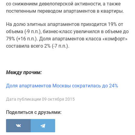
1-
со снижением девелоперской активности, а также
комнатные
постепенным переводом апартаментов в квартиры.
2-
комнатные
На долю элитных апартаментов приходится 19% от
3-
объема (-9 п.п.), бизнес-класс увеличился в объеме до
комнатные
79% (+16 п.п.). Доля апартаментов класса «комфорт»
Квартиры
составила всего 2% (-7 п.п.).
на
карте
Ипотечный
Между прочим:
калькулятор
Семейная
Доля апартаментов Москвы сократилась до 24%
ипотека
Военная
Дата публикации 09 октября 2015
ипотека
Банки
Поделиться с друзьями:
и
программы
Медиа