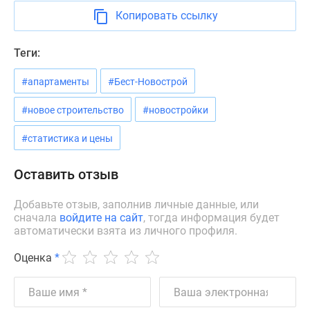
Новости
Копировать ссылку
недвижимости
Мнение
Теги:
эксперта
Аналитика
#апартаменты
#Бест-Новострой
рынка
Покупателю
#новое строительство
#новостройки
Экспертиза
#статистика и цены
новостроек
Эксперты
Оставить отзыв
и
авторы
Добавьте отзыв, заполнив личные данные, или
О
сначала
войдите на сайт
, тогда информация будет
проекте
автоматически взята из личного профиля.
Контакты
Оценка
*
Реклама
на
сайте
Vk