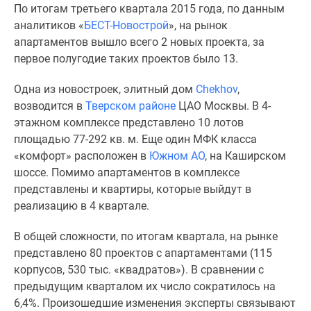
По итогам третьего квартала 2015 года, по данным
Специальные
аналитиков «
БЕСТ-Новострой
», на рынок
предложения
апартаментов вышло всего 2 новых проекта, за
Коммерческие
первое полугодие таких проектов было 13.
помещения
Продавцы
Одна из новостроек, элитный дом
Chekhov
,
и
возводится в
Тверском районе
ЦАО Москвы. В 4-
застройщики
этажном комплексе представлено 10 лотов
Панорамы
площадью 77-292 кв. м. Еще один МФК класса
новостроек
«комфорт» расположен в
Южном АО
, на Каширском
Видеообзор
шоссе. Помимо апартаментов в комплексе
новостроек
представлены и квартиры, которые выйдут в
Экспертиза
реализацию в 4 квартале.
новостроек
Экология
В общей сложности, по итогам квартала, на рынке
Москвы
представлено 80 проектов с апартаментами (115
и
корпусов, 530 тыс. «квадратов»). В сравнении с
Подмосковья
предыдущим кварталом их число сократилось на
Студии
6,4%. Произошедшие изменения эксперты связывают