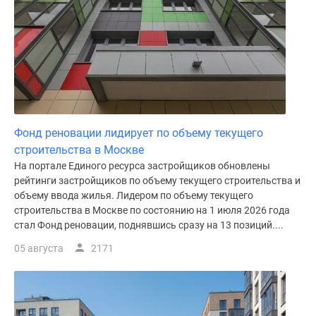
поселки
у
водоема
Коттеджные
поселки
в
ипотеку
Фонд реновации лидирует по объему текущего
Бизнес-
строительства в Москве
центры
На портале Единого ресурса застройщиков обновлены
Коттеджи
рейтинги застройщиков по объему текущего строительства и
Скидки
объему ввода жилья. Лидером по объему текущего
и
строительства в Москве по состоянию на 1 июля 2026 года
акции
стал Фонд реновации, поднявшись сразу на 13 позиций....
Макс
05 августа
2171