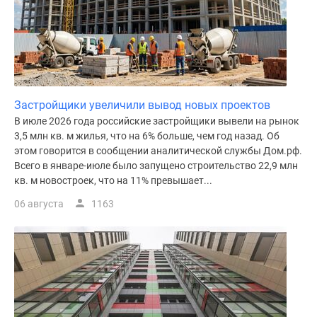
Дома
и
коттеджи
Коттеджные
поселки
в
Застройщики увеличили вывод новых проектов
Новой
В июле 2026 года российские застройщики вывели на рынок
Москве
3,5 млн кв. м жилья, что на 6% больше, чем год назад. Об
Готовые
этом говорится в сообщении аналитической службы Дом.рф.
коттеджные
Всего в январе-июле было запущено строительство 22,9 млн
поселки
кв. м новостроек, что на 11% превышает...
Строящиеся
06 августа
1163
коттеджные
поселки
Коттеджные
поселки
в
лесу
Коттеджные