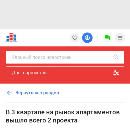
Новостройки
Квартиры
Ипотека
Новостройки
Удобный поиск новостроек
Москвы
Новостройки
Доп. параметры
Подмосковья
Новостройки
Новой
Вернуться в раздел
Москвы
Готовые
новостройки
В 3 квартале на рынок апартаментов
Новостройки
вышло всего 2 проекта
на
карте