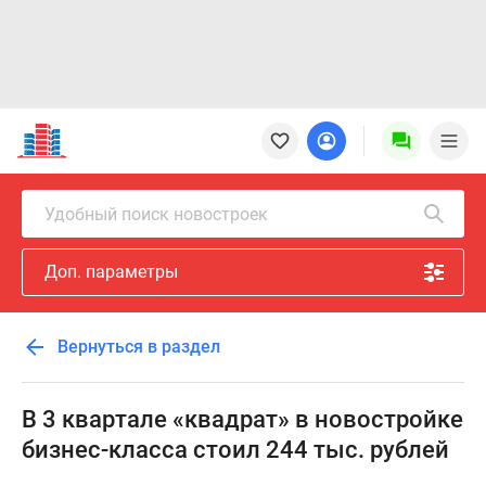
Новостройки
Квартиры
Ипотека
Новостройки
Удобный поиск новостроек
Москвы
Новостройки
Доп. параметры
Подмосковья
Новостройки
Новой
Вернуться в раздел
Москвы
Готовые
новостройки
В 3 квартале «квадрат» в новостройке
Новостройки
бизнес-класса стоил 244 тыс. рублей
на
карте