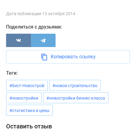
Новости
недвижимости
Дата публикации 13 октября 2014
Мнение
эксперта
Поделиться с друзьями:
Аналитика
рынка
Покупателю
Экспертиза
Копировать ссылку
новостроек
Эксперты
Теги:
и
авторы
#Бест-Новострой
#новое строительство
О
#новостройки
#новостройки бизнес-класса
проекте
Контакты
#статистика и цены
Реклама
на
Оставить отзыв
сайте
Vk