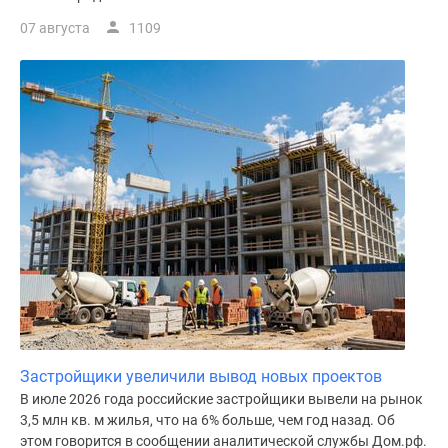
поселки
07 августа
1109
у
водоема
Коттеджные
поселки
в
ипотеку
Бизнес-
центры
Коттеджи
Скидки
и
акции
Макс
Застройщики увеличили вывод новых проектов
В июле 2026 года российские застройщики вывели на рынок
3,5 млн кв. м жилья, что на 6% больше, чем год назад. Об
этом говорится в сообщении аналитической службы Дом.рф.