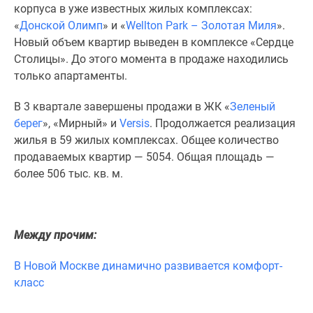
1-
корпуса в уже известных жилых комплексах:
комнатные
«
Донской Олимп
» и «
Wellton Park – Золотая Миля
».
2-
Новый объем квартир выведен в комплексе «Сердце
комнатные
Столицы». До этого момента в продаже находились
3-
только апартаменты.
комнатные
Квартиры
В 3 квартале завершены продажи в ЖК «
Зеленый
на
берег
», «Мирный» и
Versis
. Продолжается реализация
карте
жилья в 59 жилых комплексах. Общее количество
Ипотечный
продаваемых квартир — 5054. Общая площадь —
калькулятор
более 506 тыс. кв. м.
Семейная
ипотека
Военная
Между прочим:
ипотека
Банки
В Новой Москве динамично развивается комфорт-
и
класс
программы
Медиа