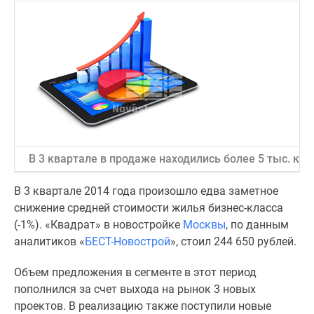
Специальные
предложения
Коммерческие
помещения
Продавцы
и
застройщики
Панорамы
новостроек
В 3 квартале в продаже находились более 5 тыс. ква
Видеообзор
новостроек
В 3 квартале 2014 года произошло едва заметное
Экспертиза
снижение средней стоимости жилья бизнес-класса
новостроек
(-1%). «Квадрат» в новостройке
Москвы
, по данным
Экология
аналитиков «
БЕСТ-Новострой
», стоил 244 650 рублей.
Москвы
и
Объем предложения в сегменте в этот период
Подмосковья
пополнился за счет выхода на рынок 3 новых
Студии
проектов. В реализацию также поступили новые