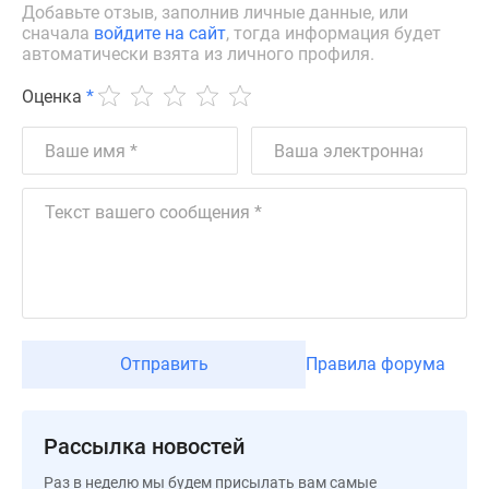
Добавьте отзыв, заполнив личные данные, или
Дзен
сначала
войдите на сайт
, тогда информация будет
Машино-
автоматически взята из личного профиля.
места
Оценка
*
Апартаменты
#траншевая
ипотека
#рассрочка
ИТ-
ипотека
Квартиры
со
скидками
до
Отправить
Правила форума
41%
Видео
360°
новостроек
Рассылка новостей
Субсидированная
Раз в неделю мы будем присылать вам самые