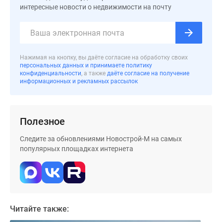
застройщиком
интересные новости о недвижимости на почту
Rutube
Поиск
дома
в
Нажимая на кнопку, вы даёте согласие на обработку своих
Москве
персональных данных и принимаете политику
Программа
конфиденциальности
, а также
даёте согласие на получение
информационных и рекламных рассылок
реновации
в
Москве
Полезное
Новостройки
премиум-
Следите за обновлениями Новострой-М на самых
класса
популярных площадках интернета
Новостройки
бизнес-
класса
Рассрочка
Траншевая
Читайте также:
ипотека