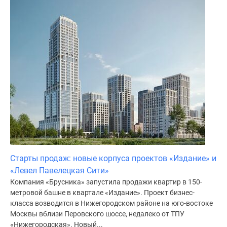
Дома
и
коттеджи
Коттеджные
поселки
в
Новой
Москве
Готовые
коттеджные
поселки
Строящиеся
коттеджные
Старты продаж: новые корпуса проектов «Издание» и
поселки
«Левел Павелецкая Сити»
Коттеджные
Компания «Брусника» запустила продажи квартир в 150-
поселки
метровой башне в квартале «Издание». Проект бизнес-
в
класса возводится в Нижегородском районе на юго-востоке
лесу
Москвы вблизи Перовского шоссе, недалеко от ТПУ
«Нижегородская». Новый...
Коттеджные