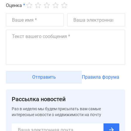
Дома
Оценка
*
и
коттеджи
Коттеджные
поселки
в
Новой
Москве
Готовые
коттеджные
поселки
Отправить
Правила форума
Строящиеся
коттеджные
поселки
Рассылка новостей
Коттеджные
Раз в неделю мы будем присылать вам самые
поселки
интересные новости о недвижимости на почту
в
лесу
Коттеджные