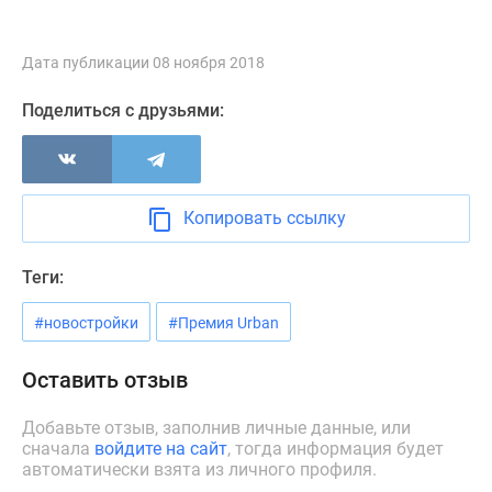
застройщиком
Rutube
Поиск
Дата публикации 08 ноября 2018
дома
Поделиться с друзьями:
в
Москве
Программа
реновации
в
Копировать ссылку
Москве
Новостройки
Теги:
премиум-
класса
#новостройки
#Премия Urban
Новостройки
бизнес-
Оставить отзыв
класса
Добавьте отзыв, заполнив личные данные, или
Рассрочка
сначала
войдите на сайт
, тогда информация будет
Траншевая
автоматически взята из личного профиля.
ипотека