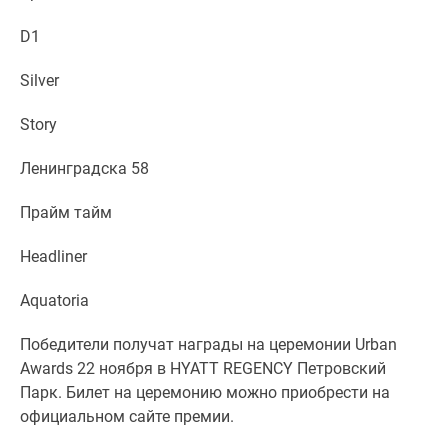
Дзен
D1
Машино-
места
Silver
Апартаменты
#траншевая
Story
ипотека
#рассрочка
Ленинградска 58
ИТ-
Прайм тайм
ипотека
Квартиры
Headliner
со
скидками
Aquatoria
до
41%
Победители получат награды на церемонии Urban
Видео
Awards 22 ноября в HYATT REGENCY Петровский
360°
Парк. Билет на церемонию можно приобрести на
новостроек
официальном сайте премии.
Субсидированная