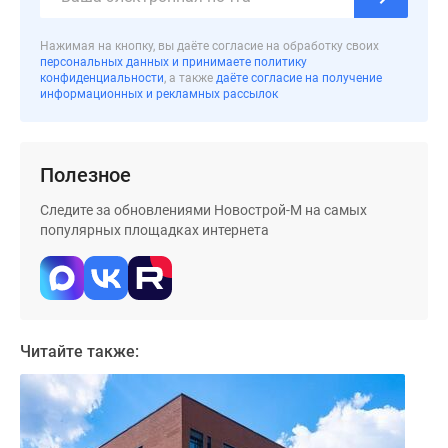
поселки
у
Нажимая на кнопку, вы даёте согласие на обработку своих
персональных данных и принимаете политику
водоема
конфиденциальности
, а также
даёте согласие на получение
Коттеджные
информационных и рекламных рассылок
поселки
в
ипотеку
Полезное
Бизнес-
Следите за обновлениями Новострой-М на самых
центры
популярных площадках интернета
Коттеджи
Скидки
и
акции
Макс
Читайте также: