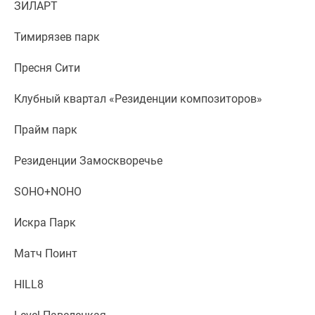
1-
ЗИЛАРТ
комнатные
Тимирязев парк
2-
комнатные
Пресня Сити
3-
комнатные
Клубный квартал «Резиденции композиторов»
Квартиры
на
Прайм парк
карте
Ипотечный
Резиденции Замоскворечье
калькулятор
Семейная
SOHO+NOHO
ипотека
Искра Парк
Военная
ипотека
Матч Поинт
Банки
и
HILL8
программы
Медиа