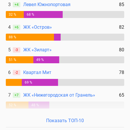
3
Левел Южнопортовая
85
+4
32 %
68 %
4
ЖК «Остров»
82
+6
88 %
5
ЖК «Зиларт»
80
-3
51 %
49 %
6
Квартал Мит
78
-2
69 %
7
ЖК «Нижегородская от Гранель»
65
+7
52 %
48 %
Показать ТОП-10