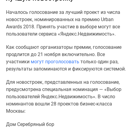
Специальные
Началось голосование за лучший проект из числа
предложения
новостроек, номинированных на премию Urban
Коммерческие
Awards 2018. Принять участие в выборе могут все
помещения
пользователи сервиса «Яндекс.Недвижимость».
Продавцы
и
Как сообщают организаторы премии, голосование
застройщики
продлится до 21 ноября включительно. Все
Панорамы
участники
могут проголосовать
только один раз,
новостроек
результаты запоминаются и фиксируются системой.
Видеообзор
новостроек
Для новостроек, представленных на голосование,
Экспертиза
предусмотрена специальная номинация — «Выбор
новостроек
пользователей Яндекс.Недвижимость». В число
Экология
номинантов вошли 28 проектов бизнес-класса
Москвы
Москвы:
и
Подмосковья
Дом Серебряный бор
Студии