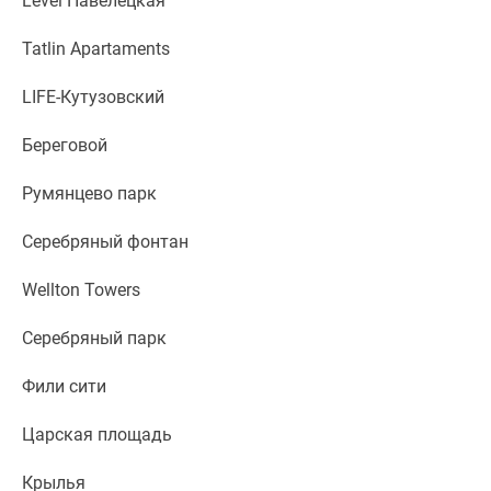
Level Павелецкая
Новости
недвижимости
Tatlin Apartaments
Мнение
эксперта
LIFE-Кутузовский
Аналитика
Береговой
рынка
Покупателю
Румянцево парк
Экспертиза
новостроек
Серебряный фонтан
Эксперты
и
Wellton Towers
авторы
О
Серебряный парк
проекте
Контакты
Фили сити
Реклама
Царская площадь
на
сайте
Крылья
Vk