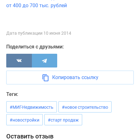
Новости
от 400 до 700 тыс. рублей
недвижимости
Мнение
эксперта
Дата публикации 10 июня 2014
Аналитика
рынка
Поделиться с друзьями:
Покупателю
Экспертиза
новостроек
Эксперты
Копировать ссылку
и
авторы
Теги:
О
проекте
#МИГ-Недвижимость
#новое строительство
Контакты
Реклама
#новостройки
#старт продаж
на
сайте
Оставить отзыв
Vk