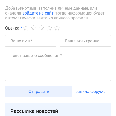
Дзен
Добавьте отзыв, заполнив личные данные, или
Машино-
сначала
войдите на сайт
, тогда информация будет
автоматически взята из личного профиля.
места
Апартаменты
Оценка
*
#траншевая
ипотека
#рассрочка
ИТ-
ипотека
Квартиры
со
скидками
до
41%
Отправить
Правила форума
Видео
360°
новостроек
Рассылка новостей
Субсидированная