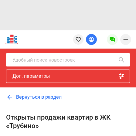
Новостройки
Квартиры
Ипотека
Новостройки
Удобный поиск новостроек
Москвы
Новостройки
Доп. параметры
Подмосковья
Новостройки
Новой
Вернуться в раздел
Москвы
Готовые
новостройки
Открыты продажи квартир в ЖК
Новостройки
«Трубино»
на
карте