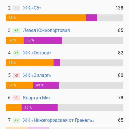
2
ЖК «С5»
138
Н
88 %
3
Левел Южнопортовая
85
+4
32 %
68 %
4
ЖК «Остров»
82
+6
88 %
5
ЖК «Зиларт»
80
-3
51 %
49 %
6
Квартал Мит
78
-1
69 %
7
ЖК «Нижегородская от Гранель»
65
+7