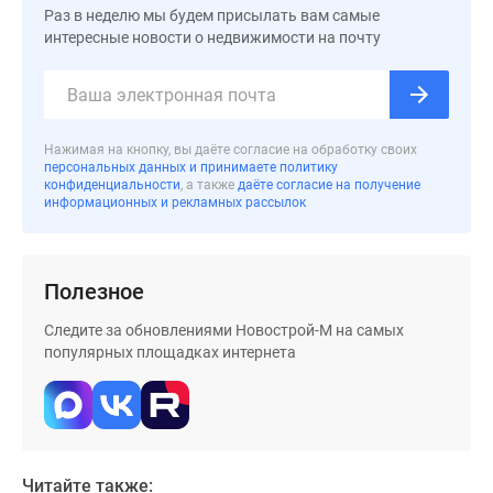
застройщиком
Раз в неделю мы будем присылать вам самые
Rutube
интересные новости о недвижимости на почту
Поиск
дома
в
Москве
Нажимая на кнопку, вы даёте согласие на обработку своих
Программа
персональных данных и принимаете политику
конфиденциальности
, а также
даёте согласие на получение
реновации
информационных и рекламных рассылок
в
Москве
Новостройки
Полезное
премиум-
класса
Следите за обновлениями Новострой-М на самых
Новостройки
популярных площадках интернета
бизнес-
класса
Рассрочка
Траншевая
ипотека
Читайте также: