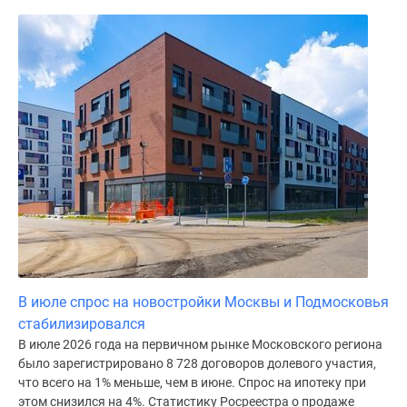
Дома
и
коттеджи
Коттеджные
поселки
в
Новой
Москве
Готовые
коттеджные
поселки
Строящиеся
коттеджные
поселки
В июле спрос на новостройки Москвы и Подмосковья
Коттеджные
стабилизировался
поселки
В июле 2026 года на первичном рынке Московского региона
в
было зарегистрировано 8 728 договоров долевого участия,
лесу
что всего на 1% меньше, чем в июне. Спрос на ипотеку при
этом снизился на 4%. Статистику Росреестра о продаже
Коттеджные