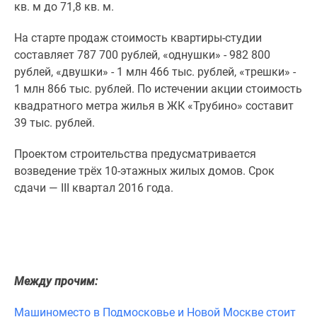
1-
кв. м до 71,8 кв. м.
комнатные
На старте продаж стоимость квартиры-студии
2-
составляет 787 700 рублей, «однушки» - 982 800
комнатные
рублей, «двушки» - 1 млн 466 тыс. рублей, «трешки» -
3-
1 млн 866 тыс. рублей. По истечении акции стоимость
комнатные
квадратного метра жилья в ЖК «Трубино» составит
Квартиры
39 тыс. рублей.
на
карте
Проектом строительства предусматривается
Ипотечный
возведение трёх 10-этажных жилых домов. Срок
калькулятор
сдачи — III квартал 2016 года.
Семейная
ипотека
Военная
ипотека
Банки
и
Между прочим:
программы
Медиа
Машиноместо в Подмосковье и Новой Москве стоит