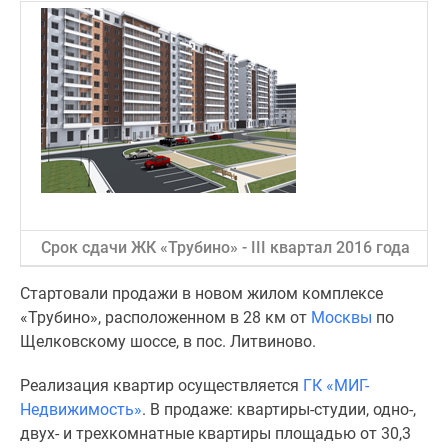
Специальные
предложения
Коммерческие
помещения
Продавцы
и
застройщики
Панорамы
новостроек
Видеообзор
Срок сдачи ЖК «Трубино» - III квартал 2016 года
новостроек
Экспертиза
Стартовали продажи в новом жилом комплексе
новостроек
«Трубино», расположенном в 28 км от
Москвы
по
Экология
Щелковскому шоссе, в пос. Литвиново.
Москвы
и
Реализация квартир осуществляется
ГК «МИГ-
Подмосковья
Недвижимость»
. В продаже: квартиры-студии, одно-,
Студии
двух- и трехкомнатные квартиры площадью от 30,3