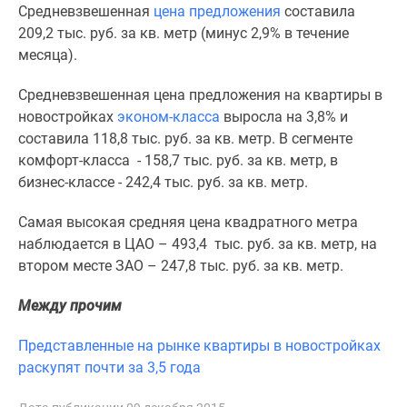
1-
Средневзвешенная
цена предложения
составила
комнатные
209,2 тыс. руб. за кв. метр (минус 2,9% в течение
2-
месяца).
комнатные
3-
Средневзвешенная цена предложения на квартиры в
комнатные
новостройках
эконом-класса
выросла на 3,8% и
Квартиры
составила 118,8 тыс. руб. за кв. метр. В сегменте
на
комфорт-класса - 158,7 тыс. руб. за кв. метр, в
карте
бизнес-классе - 242,4 тыс. руб. за кв. метр.
Ипотечный
Самая высокая средняя цена квадратного метра
калькулятор
наблюдается в ЦАО – 493,4 тыс. руб. за кв. метр, на
Семейная
втором месте ЗАО – 247,8 тыс. руб. за кв. метр.
ипотека
Военная
Между прочим
ипотека
Банки
Представленные на рынке квартиры в новостройках
и
раскупят почти за 3,5 года
программы
Медиа