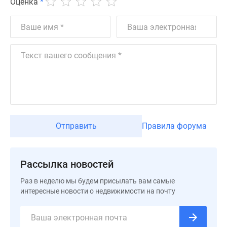
Оценка
*
Дзен
Машино-
места
Апартаменты
#траншевая
ипотека
#рассрочка
ИТ-
ипотека
Квартиры
Отправить
Правила форума
со
скидками
до
Рассылка новостей
41%
Видео
Раз в неделю мы будем присылать вам самые
интересные новости о недвижимости на почту
360°
новостроек
Субсидированная