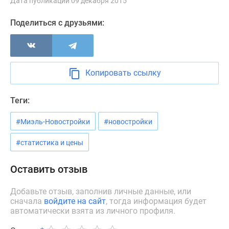
Дата публикации 09 декабря 2015
Новости
недвижимости
Поделиться с друзьями:
Мнение
эксперта
Аналитика
рынка
Копировать ссылку
Покупателю
Экспертиза
Теги:
новостроек
Эксперты
#Миэль-Новостройки
#новостройки
и
авторы
#статистика и цены
О
проекте
Оставить отзыв
Контакты
Реклама
Добавьте отзыв, заполнив личные данные, или
сначала
войдите на сайт
, тогда информация будет
на
автоматически взята из личного профиля.
сайте
Vk