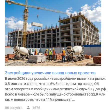
поселки
у
водоема
Коттеджные
поселки
в
ипотеку
Бизнес-
центры
Коттеджи
Скидки
и
Застройщики увеличили вывод новых проектов
акции
В июле 2026 года российские застройщики вывели на рынок
Макс
3,5 млн кв. м жилья, что на 6% больше, чем год назад. Об
этом говорится в сообщении аналитической службы Дом.рф.
Всего в январе-июле было запущено строительство 22,9 млн
кв. м новостроек, что на 11% превышает...
06 августа
1676