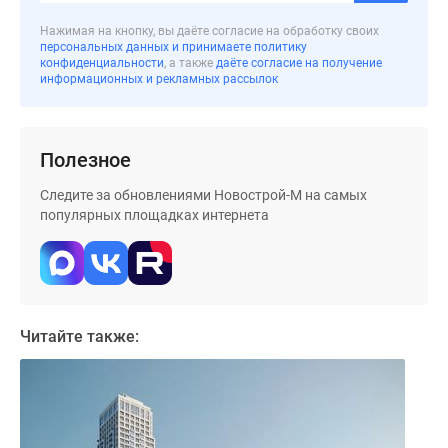
застройщиком
Rutube
Нажимая на кнопку, вы даёте согласие на обработку своих
персональных данных и принимаете политику
Поиск
конфиденциальности
, а также
даёте согласие на получение
дома
информационных и рекламных рассылок
в
Москве
Программа
Полезное
реновации
Следите за обновлениями Новострой-М на самых
в
популярных площадках интернета
Москве
Новостройки
премиум-
класса
Новостройки
Читайте также:
бизнес-
класса
Рассрочка
Траншевая
ипотека