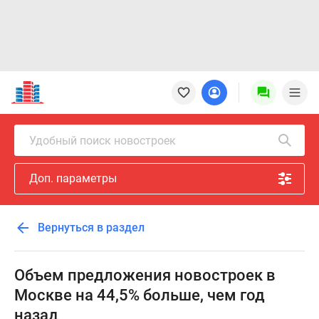
Новостройки
Квартиры
Ипотека
Новостройки
Удобный поиск новостроек
Москвы
Новостройки
Доп. параметры
Подмосковья
Новостройки
Новой
Вернуться в раздел
Москвы
Готовые
новостройки
Объем предложения новостроек в
Новостройки
Москве на 44,5% больше, чем год
на
назад
карте