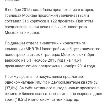
Специальные
В ноябре 2015 года объем предложения в старых
предложения
границах Москвы продолжил увеличиваться и
Коммерческие
составил 316 корпусов в 122 проектах. При этом
помещения
средневзвешенная цена на рынке новостроек
Продавцы
Москвы снижается.
и
застройщики
По данным отдела аналитики и консалтинга
Панорамы
компании «МИЭЛЬ-Новостройки», общее количество
новостроек
новостроек в старых границах Москвы с октября
Видеообзор
выросло на 6%. Ноябрь 2015 года на 44,5%
новостроек
превышает объем предложения ноября 2014 года.
Экспертиза
новостроек
Преимущественно покупателям предлагают
Экология
однокомнатные (40,1%) и двухкомнатные квартиры
Москвы
(37,0%). За счёт активного выхода новых проектов в
и
сегменте бизнес-класса незначительно выросла доля
Подмосковья
трех- (18,5%) и многокомнатных квартир.
Студии