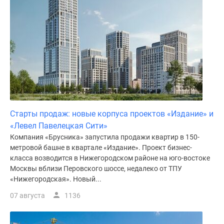
Дома
и
коттеджи
Коттеджные
поселки
в
Новой
Москве
Готовые
Старты продаж: новые корпуса проектов «Издание» и
коттеджные
«Левел Павелецкая Сити»
поселки
Компания «Брусника» запустила продажи квартир в 150-
Строящиеся
метровой башне в квартале «Издание». Проект бизнес-
коттеджные
класса возводится в Нижегородском районе на юго-востоке
поселки
Москвы вблизи Перовского шоссе, недалеко от ТПУ
Коттеджные
«Нижегородская». Новый...
поселки
07 августа
1136
в
лесу
Коттеджные