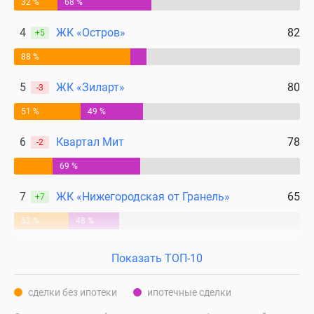
32 %
68 %
4
ЖК «Остров»
82
+5
88 %
5
ЖК «Зиларт»
80
-3
51 %
49 %
6
Квартал Мит
78
-2
69 %
7
ЖК «Нижегородская от Гранель»
65
+7
52 %
48 %
Показать ТОП-10
сделки без ипотеки
ипотечные сделки