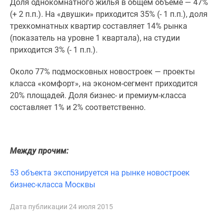
Доля однокомнатного жилья в общем объеме — 47%
1-
(+ 2 п.п.). На «двушки» приходится 35% (- 1 п.п.), доля
комнатные
трехкомнатных квартир составляет 14% рынка
2-
(показатель на уровне 1 квартала), на студии
комнатные
приходится 3% (- 1 п.п.).
3-
комнатные
Около 77% подмосковных новостроек — проекты
Квартиры
класса «комфорт», на эконом-сегмент приходится
на
20% площадей. Доля бизнес- и премиум-класса
карте
составляет 1% и 2% соответственно.
Ипотечный
калькулятор
Семейная
ипотека
Между прочим:
Военная
ипотека
53 объекта экспонируется на рынке новостроек
Банки
бизнес-класса Москвы
и
программы
Дата публикации 24 июля 2015
Медиа