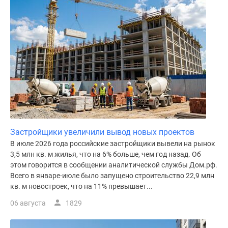
поселки
у
водоема
Коттеджные
поселки
в
ипотеку
Бизнес-
центры
Коттеджи
Застройщики увеличили вывод новых проектов
Скидки
В июле 2026 года российские застройщики вывели на рынок
и
3,5 млн кв. м жилья, что на 6% больше, чем год назад. Об
акции
этом говорится в сообщении аналитической службы Дом.рф.
Макс
Всего в январе-июле было запущено строительство 22,9 млн
кв. м новостроек, что на 11% превышает...
06 августа
1829