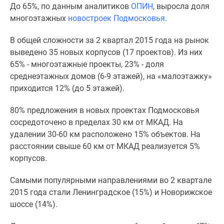
До 65%, по данным аналитиков
ОПИН
, выросла доля
Специальные
многоэтажных
новостроек Подмосковья
.
предложения
Коммерческие
В общей сложности за 2 квартал 2015 года на рынок
помещения
выведено 35 новых корпусов (17 проектов). Из них
Продавцы
65% - многоэтажные проекты, 23% - доля
и
среднеэтажных домов (6-9 этажей), на «малоэтажку»
застройщики
приходится 12% (до 5 этажей).
Панорамы
новостроек
80% предложения в новых проектах Подмосковья
Видеообзор
сосредоточено в пределах 30 км от МКАД. На
новостроек
удалении 30-60 км расположено 15% объектов. На
Экспертиза
расстоянии свыше 60 км от МКАД реализуется 5%
новостроек
корпусов.
Экология
Москвы
Самыми популярными направлениями во 2 квартале
и
2015 года стали Ленинградское (15%) и Новорижское
Подмосковья
шоссе (14%).
Студии