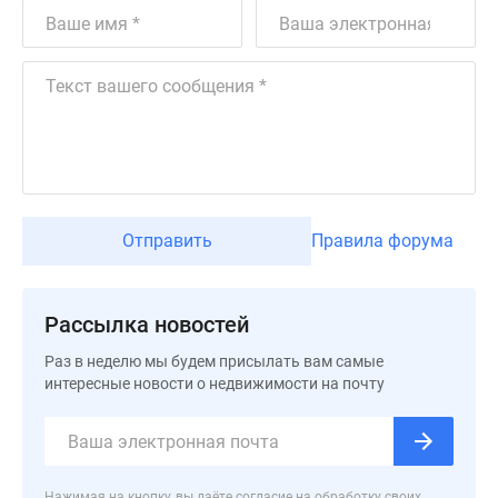
Дзен
Машино-
места
Апартаменты
#траншевая
ипотека
#рассрочка
ИТ-
ипотека
Отправить
Правила форума
Квартиры
со
скидками
Рассылка новостей
до
Раз в неделю мы будем присылать вам самые
41%
интересные новости о недвижимости на почту
Видео
360°
новостроек
Субсидированная
Нажимая на кнопку, вы даёте согласие на обработку своих