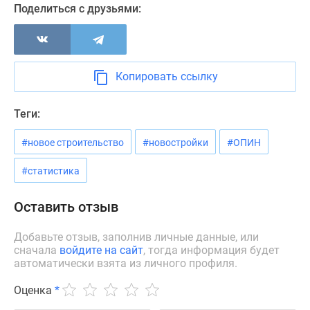
Поделиться с друзьями:
Новости
недвижимости
Мнение
эксперта
Аналитика
Копировать ссылку
рынка
Покупателю
Теги:
Экспертиза
новостроек
#новое строительство
#новостройки
#ОПИН
Эксперты
#статистика
и
авторы
Оставить отзыв
О
проекте
Добавьте отзыв, заполнив личные данные, или
Контакты
сначала
войдите на сайт
, тогда информация будет
Реклама
автоматически взята из личного профиля.
на
Оценка
*
сайте
Vk