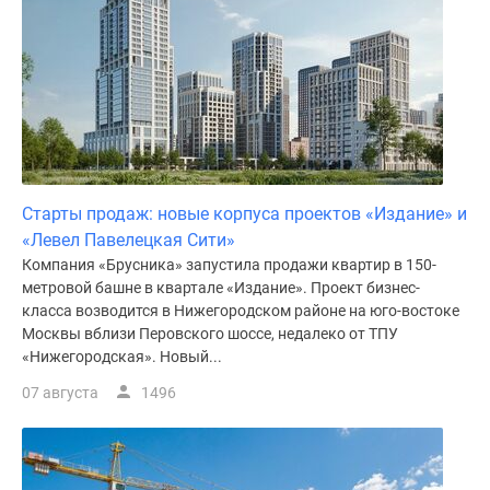
Дома
и
коттеджи
Коттеджные
поселки
в
Новой
Москве
Старты продаж: новые корпуса проектов «Издание» и
Готовые
«Левел Павелецкая Сити»
коттеджные
Компания «Брусника» запустила продажи квартир в 150-
поселки
метровой башне в квартале «Издание». Проект бизнес-
Строящиеся
класса возводится в Нижегородском районе на юго-востоке
коттеджные
Москвы вблизи Перовского шоссе, недалеко от ТПУ
поселки
«Нижегородская». Новый...
Коттеджные
07 августа
1496
поселки
в
лесу
Коттеджные