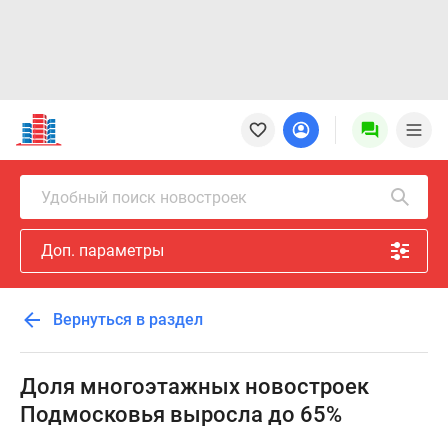
Новостройки
Квартиры
Ипотека
Новостройки
Удобный поиск новостроек
Москвы
Новостройки
Доп. параметры
Подмосковья
Новостройки
Новой
Вернуться в раздел
Москвы
Готовые
новостройки
Доля многоэтажных новостроек
Новостройки
Подмосковья выросла до 65%
на
карте