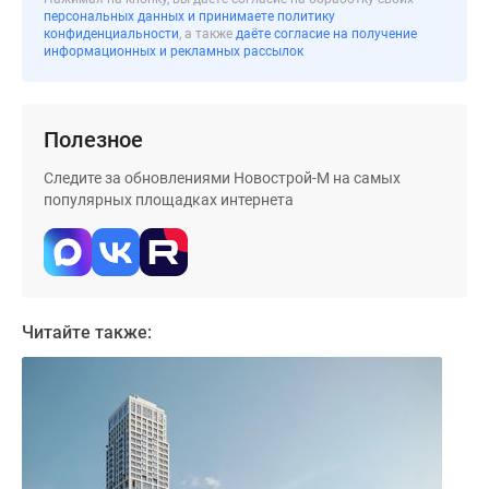
застройщиком
персональных данных и принимаете политику
Rutube
конфиденциальности
, а также
даёте согласие на получение
информационных и рекламных рассылок
Поиск
дома
в
Полезное
Москве
Программа
Следите за обновлениями Новострой-М на самых
реновации
популярных площадках интернета
в
Москве
Новостройки
премиум-
класса
Читайте также:
Новостройки
бизнес-
класса
Рассрочка
Траншевая
ипотека