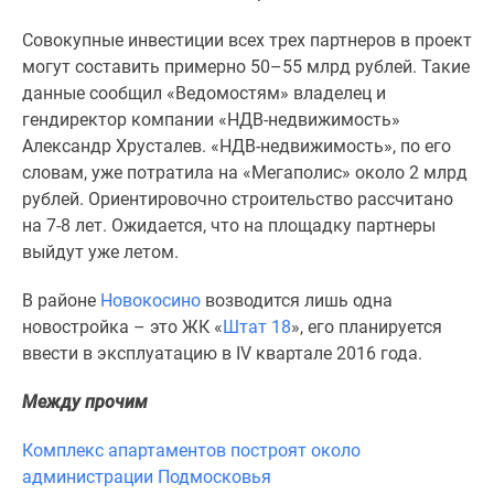
1-
комнатные
Совокупные инвестиции всех трех партнеров в проект
2-
могут составить примерно 50–55 млрд рублей. Такие
комнатные
данные сообщил «Ведомостям» владелец и
3-
гендиректор компании «НДВ-недвижимость»
комнатные
Александр Хрусталев. «НДВ-недвижимость», по его
Квартиры
словам, уже потратила на «Мегаполис» около 2 млрд
на
рублей. Ориентировочно строительство рассчитано
карте
на 7-8 лет. Ожидается, что на площадку партнеры
Ипотечный
выйдут уже летом.
калькулятор
Семейная
В районе
Новокосино
возводится лишь одна
ипотека
новостройка – это ЖК «
Штат 18
», его планируется
Военная
ввести в эксплуатацию в IV квартале 2016 года.
ипотека
Между прочим
Банки
и
Комплекс апартаментов построят около
программы
администрации Подмосковья
Медиа