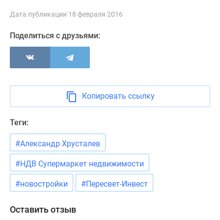
Новости
Дата публикации 18 февраля 2016
недвижимости
Мнение
Поделиться с друзьями:
эксперта
Аналитика
рынка
Покупателю
Экспертиза
Копировать ссылку
новостроек
Эксперты
Теги:
и
авторы
#Александр Хрусталев
О
проекте
#НДВ Супермаркет недвижимости
Контакты
Реклама
#новостройки
#Пересвет-Инвест
на
сайте
Оставить отзыв
Vk