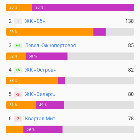
20 %
80 %
2
ЖК «С5»
138
Н
88 %
3
Левел Южнопортовая
85
+4
32 %
68 %
4
ЖК «Остров»
82
+6
88 %
5
ЖК «Зиларт»
80
-3
51 %
49 %
6
Квартал Мит
78
-2
69 %