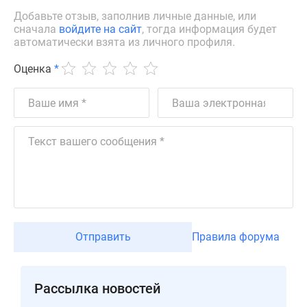
Дзен
Добавьте отзыв, заполнив личные данные, или
сначала
войдите на сайт
, тогда информация будет
Машино-
автоматически взята из личного профиля.
места
Апартаменты
Оценка
*
#траншевая
ипотека
#рассрочка
ИТ-
ипотека
Квартиры
со
скидками
до
41%
Отправить
Правила форума
Видео
360°
новостроек
Рассылка новостей
Субсидированная