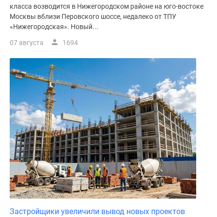
класса возводится в Нижегородском районе на юго-востоке
поселки
Москвы вблизи Перовского шоссе, недалеко от ТПУ
у
«Нижегородская». Новый...
водоема
07 августа
1694
Коттеджные
поселки
в
ипотеку
Бизнес-
центры
Коттеджи
Скидки
и
акции
Макс
Застройщики увеличили вывод новых проектов