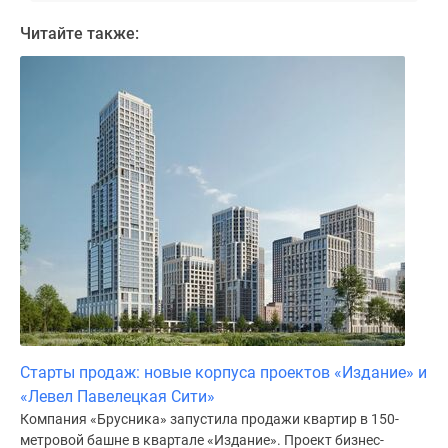
Дома
Читайте также:
и
коттеджи
Коттеджные
поселки
в
Новой
Москве
Готовые
коттеджные
поселки
Строящиеся
коттеджные
поселки
Коттеджные
Старты продаж: новые корпуса проектов «Издание» и
поселки
«Левел Павелецкая Сити»
в
Компания «Брусника» запустила продажи квартир в 150-
лесу
метровой башне в квартале «Издание». Проект бизнес-
Коттеджные