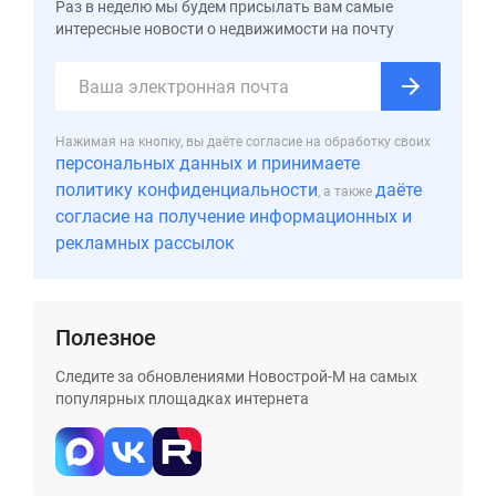
застройщиком
Раз в неделю мы будем присылать вам самые
интересные новости о недвижимости на почту
Rutube
Поиск
дома
в
Москве
Нажимая на кнопку, вы даёте согласие на обработку своих
персональных данных и принимаете
Программа
политику конфиденциальности
даёте
реновации
, а также
согласие на получение информационных и
в
рекламных рассылок
Москве
Новостройки
премиум-
класса
Полезное
Новостройки
Следите за обновлениями Новострой-М на самых
бизнес-
популярных площадках интернета
класса
Рассрочка
Траншевая
ипотека