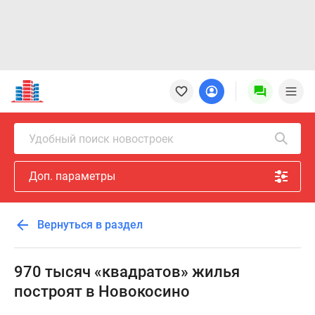
Новостройки
Квартиры
Ипотека
Новостройки
Удобный поиск новостроек
Москвы
Новостройки
Доп. параметры
Подмосковья
Новостройки
Новой
Вернуться в раздел
Москвы
Готовые
новостройки
970 тысяч «квадратов» жилья
Новостройки
построят в Новокосино
на
карте