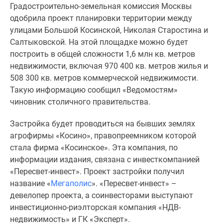
Градостроительно-земельная комиссия Москвы
Специальные
одобрила проект планировки территории между
предложения
улицами Большой Косинской, Николая Старостина и
Коммерческие
Салтыковской. На этой площадке можно будет
помещения
построить в общей сложности 1,6 млн кв. метров
Продавцы
недвижимости, включая 970 400 кв. метров жилья и
и
508 300 кв. метров коммерческой недвижимости.
застройщики
Такую информацию сообщил «Ведомостям»
Панорамы
чиновник столичного правительства.
новостроек
Видеообзор
Застройка будет проводиться на бывших землях
новостроек
агрофирмы «Косино», правопреемником которой
Экспертиза
стала фирма «Косинское». Эта компания, по
новостроек
информации издания, связана с инвесткомпанией
Экология
«Пересвет-инвест». Проект застройки получил
Москвы
название «
Мегаполис
». «Пересвет-инвест» –
и
девелопер проекта, а соинвесторами выступают
Подмосковья
инвестиционно-риэлторская компания «НДВ-
Студии
недвижимость» и ГК «Эксперт».