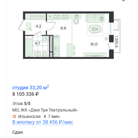
2
студия 33,20 м
8 105 336
₽
Этаж
5/5
МО, ЖК «Джи Три Театральный»
Ильинская
7 мин.
В ипотеку от 38 456
₽
/мес
Сдан