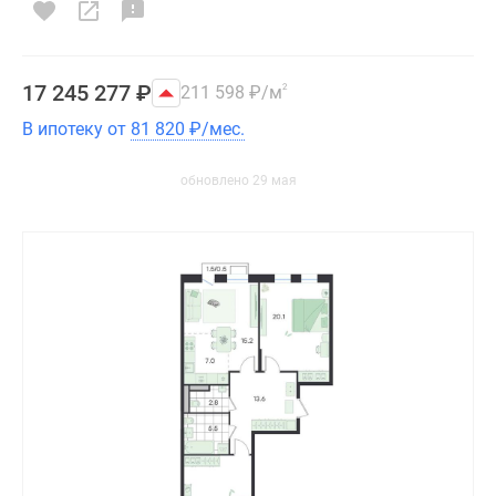
17 245 277
₽
211 598
₽
/м
2
В ипотеку от
81 820
₽
/мес.
обновлено 29 мая