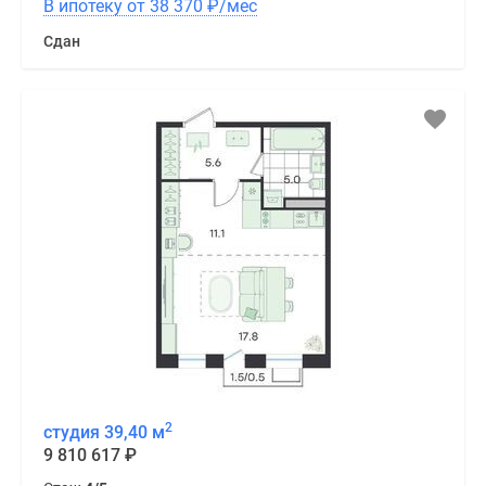
В ипотеку от 38 370
₽
/мес
Сдан
2
студия 39,40 м
9 810 617
₽