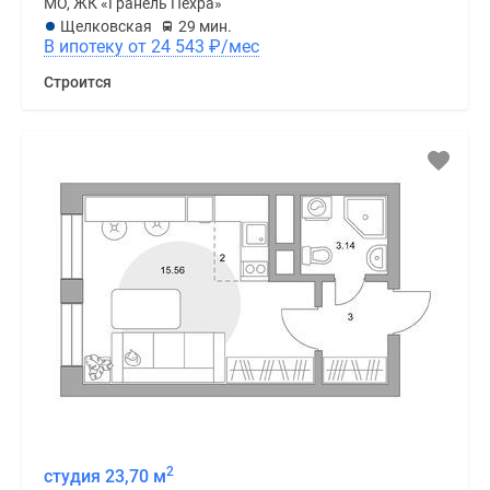
МО, ЖК «Гранель Пехра»
Щелковская
29 мин.
В ипотеку от 24 543
₽
/мес
Строится
2
студия 23,70 м