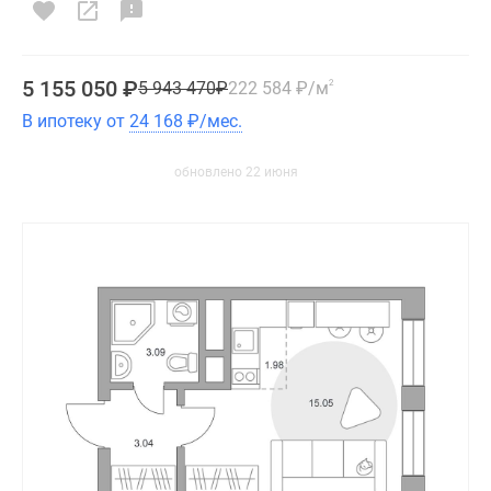
5 155 050
₽
5 943 470
₽
222 584
₽
/м
2
В ипотеку от
24 168
₽
/мес.
обновлено 22 июня