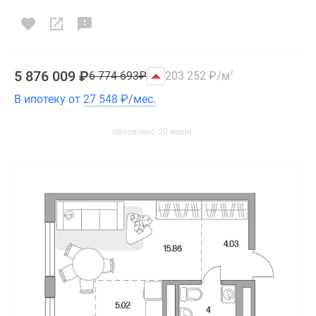
5 876 009
₽
6 774 693
₽
203 252
₽
/м
2
В ипотеку от
27 548
₽
/мес.
обновлено 20 июня