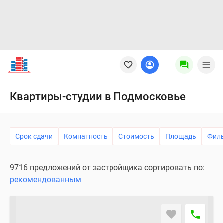
Новостройки
Квартиры
Ипотека
Новостройки
Квартиры-студии в Подмосковье
Москвы
Новостройки
Подмосковья
Срок сдачи
Комнатность
Стоимость
Площадь
Фил
Новостройки
Новой
Москвы
9716 предложений от застройщика сортировать по:
Готовые
рекомендованным
новостройки
Новостройки
на
карте