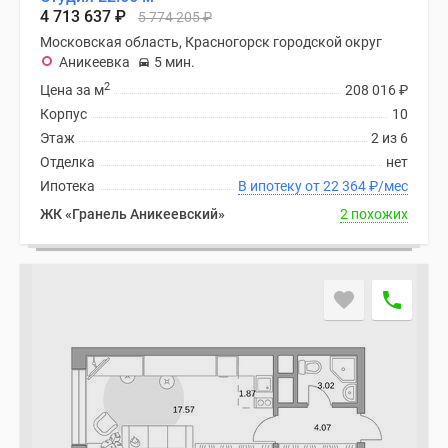
Новости
4 713 637
₽
5 774 205
₽
недвижимости
Московская область, Красногорск городской округ
Мнение
Аникеевка
5 мин.
эксперта
2
Цена за м
208 016
₽
Аналитика
Корпус
10
рынка
Этаж
2 из 6
Покупателю
Отделка
нет
Экспертиза
Ипотека
В ипотеку от 22 364
₽
/мес
новостроек
ЖК «Гранель Аникеевский»
2 похожих
Эксперты
и
авторы
О
проекте
Контакты
Реклама
на
сайте
Vk