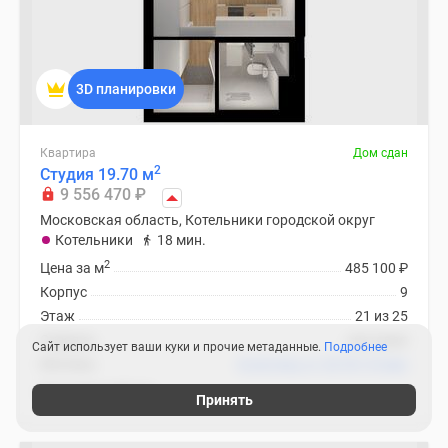
3D планировки
Квартира
Дом сдан
2
Студия 19.70 м
9 556 470
₽
Московская область, Котельники городской округ
Котельники
18 мин.
2
Цена за м
485 100
₽
Корпус
9
Этаж
21 из 25
Отделка
чистовая
Сайт использует ваши куки и прочие метаданные.
Подробнее
Ипотека
В ипотеку от 28 591
₽
/мес
Кузьминский лес
Принять