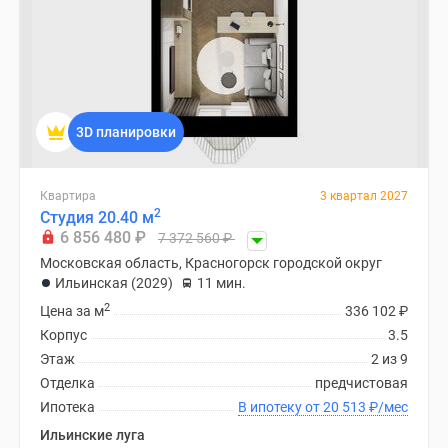
3D планировки
Квартира
3 квартал 2027
2
Студия 20.40 м
6 856 480
₽
7 372 560
₽
Московская область, Красногорск городской округ
Ильинская (2029)
11 мин.
2
Цена за м
336 102
₽
Корпус
3.5
Этаж
2 из 9
Отделка
предчистовая
Ипотека
В ипотеку от 20 513
₽
/мес
Ильинские луга