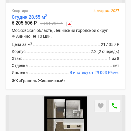
Квартира
4 квартал 2027
2
Студия 28.55 м
6 205 606
₽
7 601 867
₽
Московская область, Ленинский городской округ
Аннино
10 мин.
2
Цена за м
217 359
₽
Корпус
2.2 (2 очередь)
Этаж
1 из 8
Отделка
нет
Ипотека
В ипотеку от 29 093
₽
/мес
ЖК «Гранель Живописный»