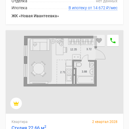
Отделка
нет данных
1-
Ипотека
В ипотеку от 14 672
₽
/мес
комнатные
2-
ЖК «Новая Ивантеевка»
комнатные
3-
комнатные
Квартиры
на
карте
Ипотечный
калькулятор
Семейная
ипотека
Военная
ипотека
Банки
и
программы
Квартира
2 квартал 2028
Медиа
2
Студия 22.66 м