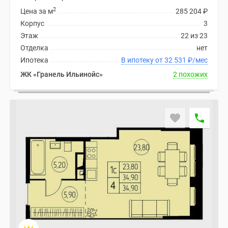
2
Цена за м
285 204
₽
Корпус
3
Этаж
22 из 23
Отделка
нет
Ипотека
В ипотеку от 32 531
₽
/мес
ЖК «Гранель Ильинойс»
2 похожих