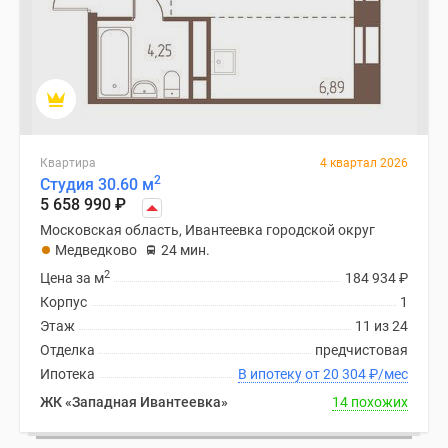
Квартира
4 квартал 2026
2
Студия 30.60 м
5 658 990
₽
Московская область, Ивантеевка городской округ
Медведково
24 мин.
2
Цена за м
184 934
₽
Корпус
1
Этаж
11 из 24
Отделка
предчистовая
Ипотека
В ипотеку от 20 304
₽
/мес
ЖК «Западная Ивантеевка»
14 похожих