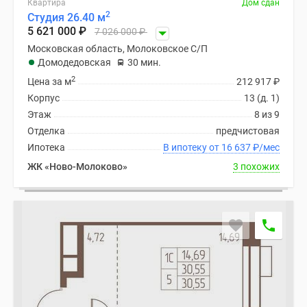
Квартира
Дом сдан
поселки
2
Студия 26.40 м
5 621 000
₽
у
7 026 000
₽
водоема
Московская область, Молоковское С/П
Домодедовская
30 мин.
Коттеджные
2
поселки
Цена за м
212 917
₽
в
Корпус
13 (д. 1)
ипотеку
Этаж
8 из 9
Бизнес-
Отделка
предчистовая
центры
Ипотека
В ипотеку от 16 637
₽
/мес
Коттеджи
ЖК «Ново-Молоково»
3 похожих
Скидки
и
акции
Макс