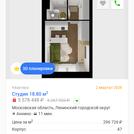
застройщиком
Rutube
Поиск
дома
в
Москве
Программа
реновации
в
Москве
3D планировки
Новостройки
премиум-
класса
Квартира
2 квартал 2028
2
Студия 18.80 м
Новостройки
5 578 448
₽
6 267 920
₽
бизнес-
Московская область, Ленинский городской округ
класса
Аннино
11 мин.
Рассрочка
2
Цена за м
296 726
₽
Траншевая
Корпус
47
ипотека