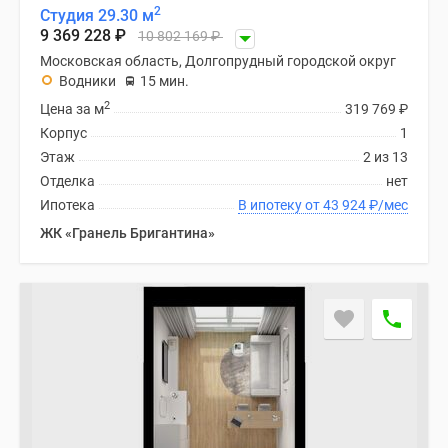
2
Студия 29.30 м
9 369 228
₽
10 802 169
₽
Московская область, Долгопрудный городской округ
Водники
15 мин.
2
Цена за м
319 769
₽
Корпус
1
Этаж
2 из 13
Отделка
нет
Ипотека
В ипотеку от 43 924
₽
/мес
ЖК «Гранель Бригантина»