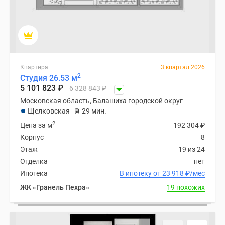
Дзен
Машино-
места
Апартаменты
#траншевая
Квартира
3 квартал 2026
ипотека
2
Студия 26.53 м
#рассрочка
5 101 823
₽
6 328 843
₽
ИТ-
Московская область, Балашиха городской округ
ипотека
Щелковская
29 мин.
Квартиры
2
Цена за м
192 304
₽
со
Корпус
8
скидками
Этаж
19 из 24
до
Отделка
нет
41%
Ипотека
В ипотеку от 23 918
₽
/мес
Видео
ЖК «Гранель Пехра»
19 похожих
360°
новостроек
Субсидированная