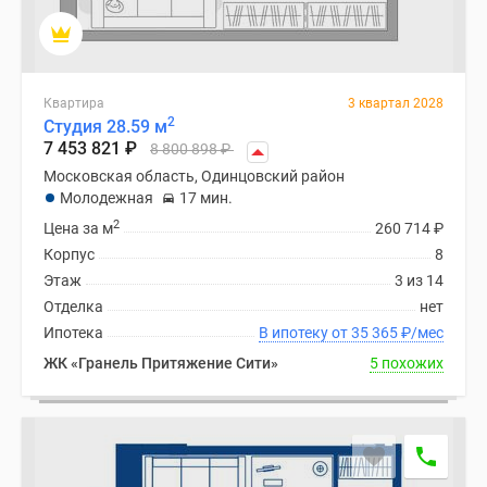
Квартира
3 квартал 2028
2
Студия 28.59 м
7 453 821
₽
8 800 898
₽
Московская область, Одинцовский район
Молодежная
17 мин.
2
Цена за м
260 714
₽
Корпус
8
Этаж
3 из 14
Отделка
нет
Ипотека
В ипотеку от 35 365
₽
/мес
ЖК «Гранель Притяжение Сити»
5 похожих