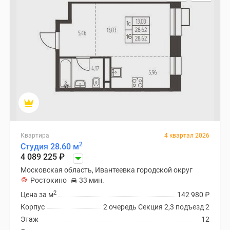
Специальные
предложения
Коммерческие
помещения
Продавцы
и
застройщики
Панорамы
новостроек
Видеообзор
новостроек
Квартира
4 квартал 2026
2
Студия 28.60 м
Экспертиза
4 089 225
₽
новостроек
Московская область, Ивантеевка городской округ
Экология
Ростокино
33 мин.
Москвы
2
Цена за м
142 980
₽
и
Корпус
2 очередь Секция 2,3 подъезд 2
Подмосковья
Этаж
12
Студии