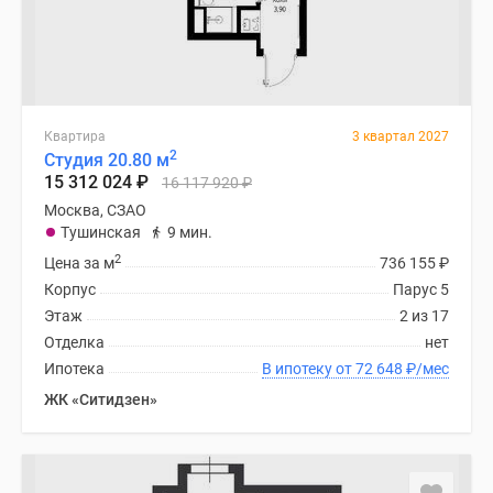
Квартира
3 квартал 2027
2
Студия 20.80 м
15 312 024
₽
16 117 920
₽
Москва, СЗАО
Тушинская
9 мин.
2
Цена за м
736 155
₽
Корпус
Парус 5
Этаж
2 из 17
Отделка
нет
Ипотека
В ипотеку от 72 648
₽
/мес
ЖК «Ситидзен»