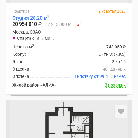
Квартира
2 квартал 2028
2
Студия 28.20 м
20 954 010
₽
27 213 000
₽
Москва, СЗАО
Спартак
7 мин.
2
Цена за м
743 050
₽
Корпус
Сити 3: (к.К5)
Этаж
2 из 15
Отделка
нет данных
Ипотека
В ипотеку от 99 416
₽
/мес
Жилой район «АЛИА»
3 похожих