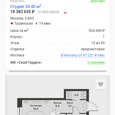
Квартира
Дом сдан
поселки
2
Студия 34.40 м
18 383 635
₽
у
21 885 280
₽
водоема
Москва, СЗАО
Тушинская
19 мин.
Коттеджные
2
поселки
Цена за м
534 408
₽
в
Корпус
1
ипотеку
Этаж
15 из 30
Бизнес-
Отделка
предчистовая
центры
Ипотека
В ипотеку от 87 221
₽
/мес
Коттеджи
ЖК «Скай Гарден»
2 похожих
Скидки
и
акции
Макс