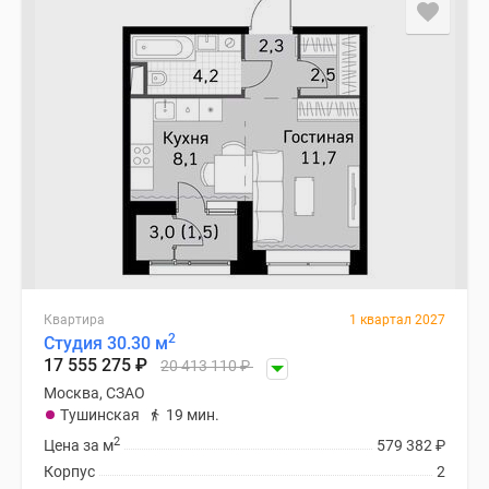
застройщиком
Rutube
Поиск
дома
в
Москве
Программа
реновации
в
Москве
Новостройки
премиум-
класса
Квартира
1 квартал 2027
2
Студия 30.30 м
Новостройки
17 555 275
₽
20 413 110
₽
бизнес-
Москва, СЗАО
класса
Тушинская
19 мин.
Рассрочка
2
Цена за м
579 382
₽
Траншевая
Корпус
2
ипотека