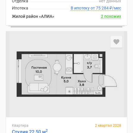
Отделка
нет данных
1-
Ипотека
В ипотеку от 75 284
₽
/мес
комнатные
2-
Жилой район «АЛИА»
2 похожих
комнатные
3-
комнатные
Квартиры
на
карте
Ипотечный
калькулятор
Семейная
ипотека
Военная
ипотека
Банки
и
программы
Квартира
2 квартал 2028
Медиа
2
Студия 22.50 м