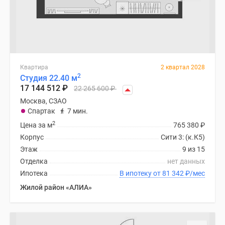
Дзен
Машино-
места
Апартаменты
#траншевая
Квартира
2 квартал 2028
ипотека
2
Студия 22.40 м
#рассрочка
17 144 512
₽
22 265 600
₽
ИТ-
Москва, СЗАО
ипотека
Спартак
7 мин.
Квартиры
2
Цена за м
765 380
₽
со
Корпус
Сити 3: (к.К5)
скидками
Этаж
9 из 15
до
Отделка
нет данных
41%
Ипотека
В ипотеку от 81 342
₽
/мес
Видео
Жилой район «АЛИА»
360°
новостроек
Субсидированная