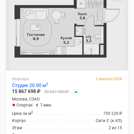
Специальные
предложения
Коммерческие
помещения
Продавцы
и
застройщики
Панорамы
новостроек
Видеообзор
новостроек
Квартира
2 квартал 2028
2
Студия 20.90 м
Экспертиза
15 867 698
₽
20 607 400
₽
новостроек
Москва, СЗАО
Экология
Спартак
7 мин.
Москвы
2
Цена за м
759 220
₽
и
Корпус
Сити 3: (к.К5)
Подмосковья
Этаж
2 из 15
Студии