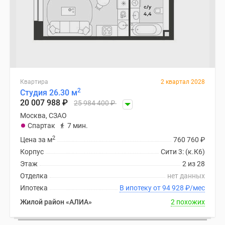
Квартира
2 квартал 2028
2
Студия 26.30 м
20 007 988
₽
25 984 400
₽
Москва, СЗАО
Спартак
7 мин.
2
Цена за м
760 760
₽
Корпус
Сити 3: (к.К6)
Этаж
2 из 28
Отделка
нет данных
Ипотека
В ипотеку от 94 928
₽
/мес
Жилой район «АЛИА»
2 похожих