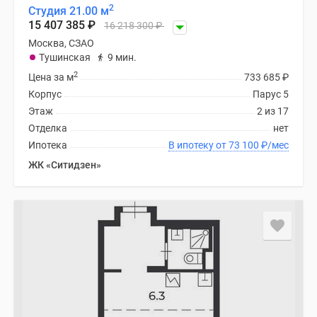
2
Студия 21.00 м
15 407 385
₽
16 218 300
₽
Москва, СЗАО
Тушинская
9 мин.
2
Цена за м
733 685
₽
Корпус
Парус 5
Этаж
2 из 17
Отделка
нет
Ипотека
В ипотеку от 73 100
₽
/мес
ЖК «Ситидзен»