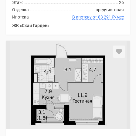
Этаж
26
Дома
Отделка
предчистовая
и
Ипотека
В ипотеку от 83 291
₽
/мес
коттеджи
ЖК «Скай Гарден»
Коттеджные
поселки
в
Новой
Москве
Готовые
коттеджные
поселки
Строящиеся
коттеджные
поселки
Коттеджные
поселки
в
лесу
Коттеджные