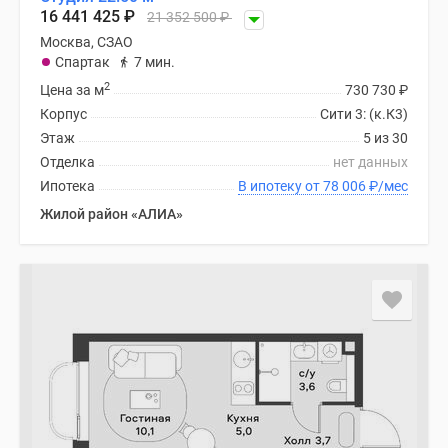
Новости
16 441 425
₽
21 352 500
₽
недвижимости
Москва, СЗАО
Мнение
Спартак
7 мин.
эксперта
2
Цена за м
730 730
₽
Аналитика
Корпус
Сити 3: (к.К3)
рынка
Этаж
5 из 30
Покупателю
Отделка
нет данных
Экспертиза
Ипотека
В ипотеку от 78 006
₽
/мес
новостроек
Жилой район «АЛИА»
Эксперты
и
авторы
О
проекте
Контакты
Реклама
на
сайте
Vk