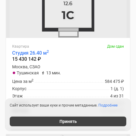
Квартира
Дом сдан
2
Студия 26.40 м
15 430 142
₽
Москва, СЗАО
Тушинская
13 мин.
2
Цена за м
584 475
₽
Корпус
1 (д. 1)
Этаж
4 из 31
Отделка
нет данных
Сайт использует ваши куки и прочие метаданные.
Подробнее
Ипотека
нет данных
Жилой дом «2-й Тушинский пр-д, д. 1»
8 похожих
Принять