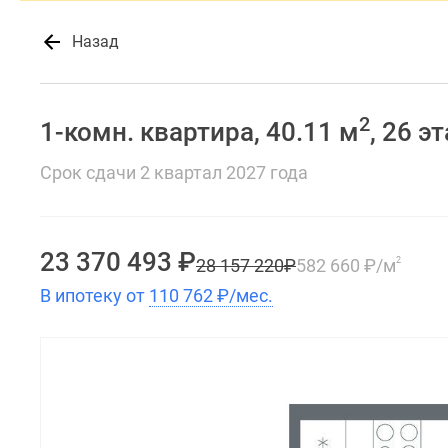
Назад
2
1-комн. квартира, 40.11 м
, 26 э
Срок сдачи 2 квартал 2027 года
23 370 493
₽
28 157 220
₽
582 660
₽
/м
2
В ипотеку от
110 762
₽
/мес.