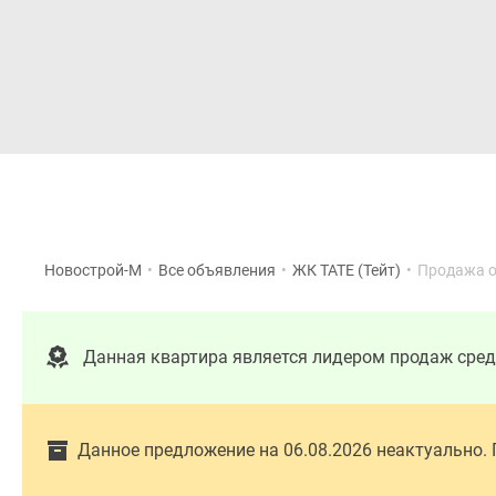
Новостройки
Квартиры
Новострой-М
•
Все объявления
•
ЖК TATE (Тейт)
•
Продажа 
Данная квартира является лидером продаж сре
Данное предложение на 06.08.2026 неактуально.