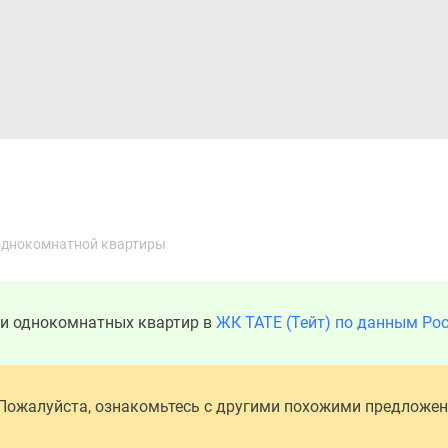
Дома и коттеджи
Ипотека
Медиа
Консультация
однокомнатной квартиры
ди однокомнатных квартир в
ЖК TATE (Тейт) по данным Ро
 Пожалуйста, ознакомьтесь с другими похожими предложе