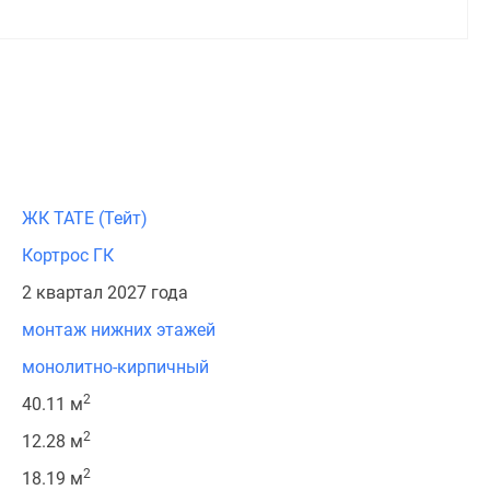
ЖК TATE (Тейт)
Кортрос ГК
2 квартал 2027 года
монтаж нижних этажей
монолитно-кирпичный
2
40.11 м
2
12.28 м
2
18.19 м