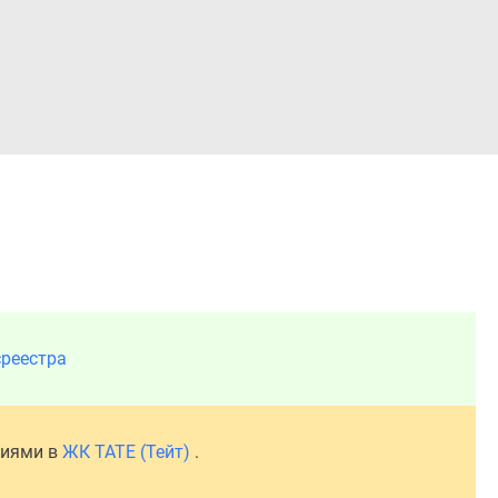
Войти
среестра
ниями в
ЖК TATE (Тейт)
.