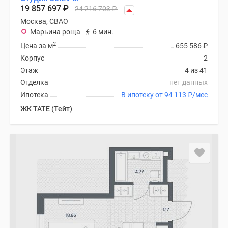
Новости
19 857 697
₽
24 216 703
₽
недвижимости
Москва, СВАО
Мнение
Марьина роща
6 мин.
эксперта
2
Цена за м
655 586
₽
Аналитика
Корпус
2
рынка
Этаж
4 из 41
Покупателю
Отделка
нет данных
Экспертиза
Ипотека
В ипотеку от 94 113
₽
/мес
новостроек
ЖК TATE (Тейт)
Эксперты
и
авторы
О
проекте
Контакты
Реклама
на
сайте
Vk