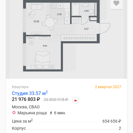
застройщиком
Rutube
Поиск
дома
в
Москве
Программа
реновации
в
Москве
Новостройки
премиум-
класса
Квартира
2 квартал 2027
2
Студия 33.57 м
Новостройки
21 976 803
₽
26 800 978
₽
бизнес-
Москва, СВАО
класса
Марьина роща
6 мин.
Рассрочка
2
Цена за м
654 656
₽
Траншевая
Корпус
2
ипотека