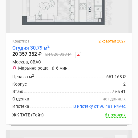
Дзен
Машино-
места
Апартаменты
#траншевая
Квартира
2 квартал 2027
ипотека
2
Студия 30.79 м
#рассрочка
20 357 352
₽
24 826 038
₽
ИТ-
Москва, СВАО
ипотека
Марьина роща
6 мин.
Квартиры
2
Цена за м
661 168
₽
со
Корпус
2
скидками
Этаж
7 из 41
до
Отделка
нет данных
41%
Ипотека
В ипотеку от 96 481
₽
/мес
Видео
ЖК TATE (Тейт)
6 похожих
360°
новостроек
Субсидированная