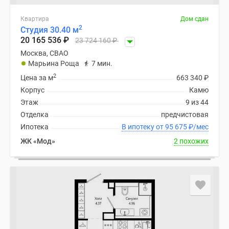
Квартира
Дом сдан
2
Студия 30.40 м
20 165 536
₽
23 724 160
₽
Москва, СВАО
Марьина Роща
7 мин.
2
Цена за м
663 340
₽
Корпус
Камю
Этаж
9 из 44
Отделка
предчистовая
Ипотека
В ипотеку от 95 675
₽
/мес
ЖК «Мод»
2 похожих