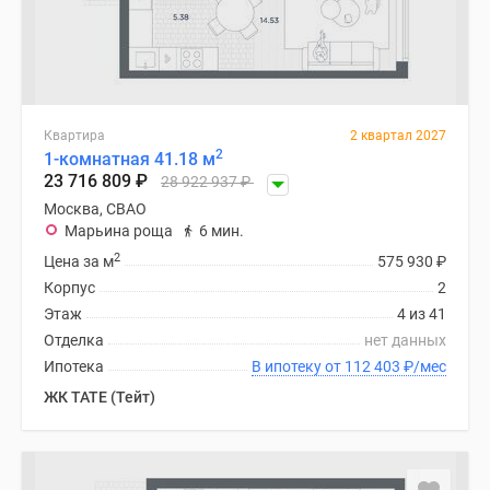
Квартира
2 квартал 2027
2
1-комнатная 41.18 м
23 716 809
₽
28 922 937
₽
Москва, СВАО
Марьина роща
6 мин.
2
Цена за м
575 930
₽
Корпус
2
Этаж
4 из 41
Отделка
нет данных
Ипотека
В ипотеку от 112 403
₽
/мес
ЖК TATE (Тейт)