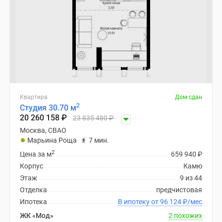
Квартира
Дом сдан
2
Студия 30.70 м
20 260 158
₽
23 835 480
₽
Москва, СВАО
Марьина Роща
7 мин.
2
Цена за м
659 940
₽
Корпус
Камю
Этаж
9 из 44
Отделка
предчистовая
Ипотека
В ипотеку от 96 124
₽
/мес
ЖК «Мод»
2 похожих