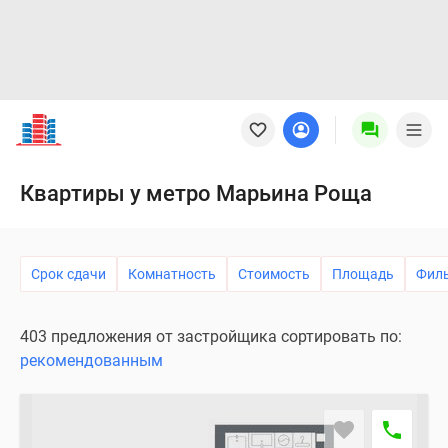
Новостройки
Квартиры
Ипотека
Новостройки
Квартиры у метро Марьина Роща
Москвы
Новостройки
Подмосковья
Срок сдачи
Комнатность
Стоимость
Площадь
Фил
Новостройки
Новой
Москвы
403 предложения от застройщика сортировать по:
Готовые
рекомендованным
новостройки
Новостройки
на
карте