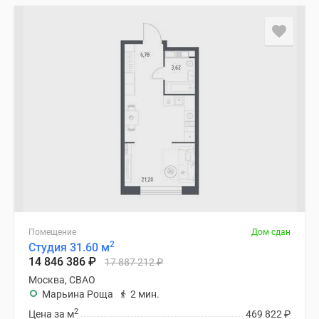
Помещение
Дом сдан
2
Студия 31.60 м
14 846 386
₽
17 887 212
₽
Москва, СВАО
Марьина Роща
2 мин.
2
Цена за м
469 822
₽