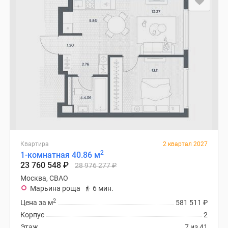
Квартира
2 квартал 2027
2
1-комнатная 40.86 м
23 760 548
₽
28 976 277
₽
Москва, СВАО
Марьина роща
6 мин.
2
Цена за м
581 511
₽
Корпус
2
Этаж
7 из 41