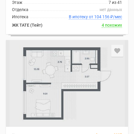
Этаж
7 из 41
Дома
Отделка
нет данных
и
Ипотека
В ипотеку от 104 156
₽
/мес
коттеджи
ЖК TATE (Тейт)
4 похожих
Коттеджные
поселки
в
Новой
Москве
Готовые
коттеджные
поселки
Строящиеся
коттеджные
поселки
Коттеджные
поселки
в
лесу
Коттеджные