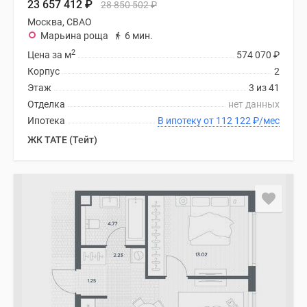
23 657 412
₽
28 850 502
₽
Москва, СВАО
Марьина роща
6 мин.
2
Цена за м
574 070
₽
Корпус
2
Этаж
3 из 41
Отделка
нет данных
Ипотека
В ипотеку от 112 122
₽
/мес
ЖК TATE (Тейт)