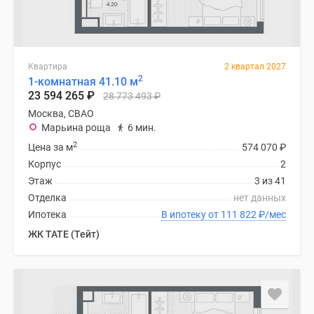
Квартира
2 квартал 2027
2
1-комнатная 41.10 м
23 594 265
₽
28 773 493
₽
Москва, СВАО
Марьина роща
6 мин.
2
Цена за м
574 070
₽
Корпус
2
Этаж
3 из 41
Отделка
нет данных
Ипотека
В ипотеку от 111 822
₽
/мес
ЖК TATE (Тейт)