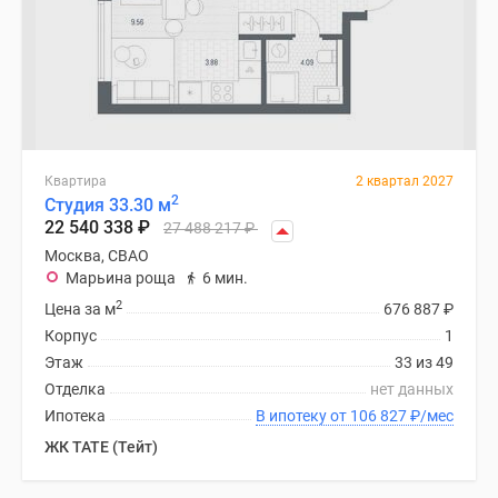
Квартира
2 квартал 2027
2
Студия 33.30 м
22 540 338
₽
27 488 217
₽
Москва, СВАО
Марьина роща
6 мин.
2
Цена за м
676 887
₽
Корпус
1
Этаж
33 из 49
Отделка
нет данных
Ипотека
В ипотеку от 106 827
₽
/мес
ЖК TATE (Тейт)