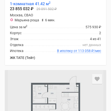
2
1-комнатная 41.42 м
23 855 032
₽
29 091 502
₽
Москва, СВАО
Марьина роща
6 мин.
2
Цена за м
575 930
₽
Корпус
2
Этаж
4 из 41
Отделка
нет данных
Ипотека
В ипотеку от 113 058
₽
/мес
ЖК TATE (Тейт)