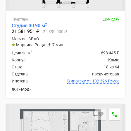
Квартира
Дом сдан
2
Студия 30.90 м
21 581 951
₽
25 390 530
₽
Москва, СВАО
Марьина Роща
7 мин.
2
Цена за м
698 445
₽
Корпус
Камю
Этаж
18 из 44
Отделка
предчистовая
Ипотека
В ипотеку от 102 396
₽
/мес
ЖК «Мод»