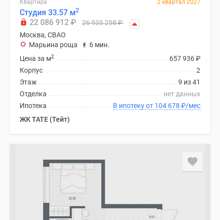
Квартира
2 квартал 2027
поселки
2
Студия 33.57 м
22 086 912
₽
у
26 935 258
₽
водоема
Москва, СВАО
Марьина роща
6 мин.
Коттеджные
2
поселки
Цена за м
657 936
₽
в
Корпус
2
ипотеку
Этаж
9 из 41
Бизнес-
Отделка
нет данных
центры
Ипотека
В ипотеку от 104 678
₽
/мес
Коттеджи
ЖК TATE (Тейт)
Скидки
и
акции
Макс