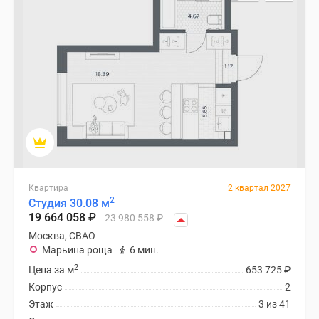
Специальные
предложения
Коммерческие
помещения
Продавцы
и
застройщики
Панорамы
новостроек
Видеообзор
новостроек
Квартира
2 квартал 2027
2
Студия 30.08 м
Экспертиза
19 664 058
₽
23 980 558
₽
новостроек
Москва, СВАО
Экология
Марьина роща
6 мин.
Москвы
2
Цена за м
653 725
₽
и
Корпус
2
Подмосковья
Этаж
3 из 41
Студии