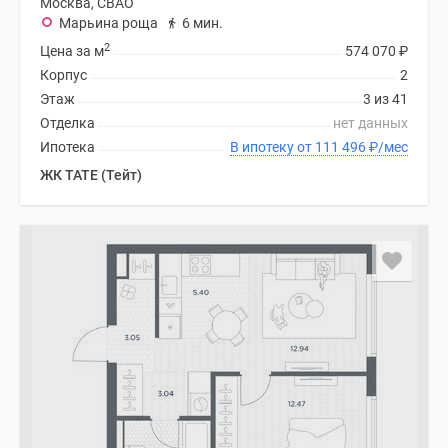
Москва, СВАО
Марьина роща
6 мин.
2
Цена за м
574 070
₽
Корпус
2
Этаж
3 из 41
Отделка
нет данных
Ипотека
В ипотеку от 111 496
₽
/мес
ЖК TATE (Тейт)