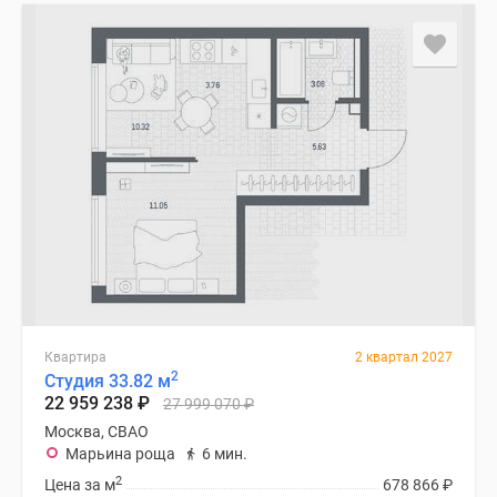
Квартира
2 квартал 2027
2
Студия 33.82 м
22 959 238
₽
27 999 070
₽
Москва, СВАО
Марьина роща
6 мин.
2
Цена за м
678 866
₽