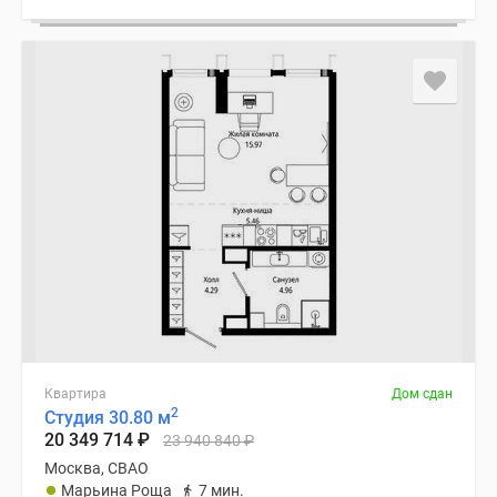
Квартира
Дом сдан
2
Студия 30.80 м
20 349 714
₽
23 940 840
₽
Москва, СВАО
Марьина Роща
7 мин.