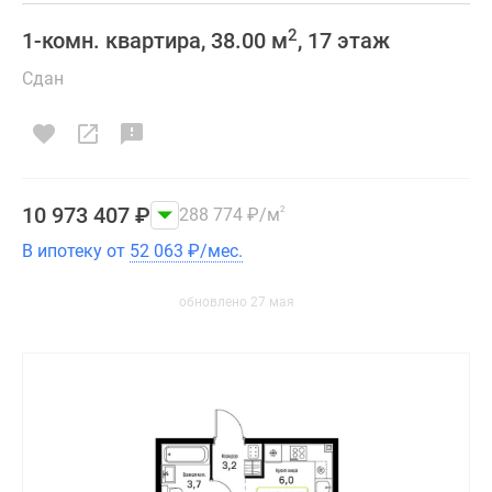
2
1-комн. квартира, 38.00 м
, 17 этаж
Сдан
10 973 407
₽
288 774
₽
/м
2
В ипотеку от
52 063
₽
/мес.
обновлено 27 мая