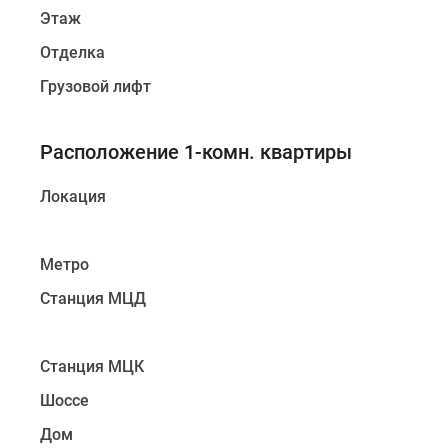
до
Этаж
41%
Отделка
Видео
360°
Грузовой лифт
новостроек
Субсидированная
застройщиком
Расположение 1-комн. квартиры
Rutube
Поиск
Локация
дома
в
Москве
Программа
Метро
реновации
в
Станция МЦД
Москве
Новостройки
премиум-
Станция МЦК
класса
Новостройки
Шоссе
бизнес-
Дом
класса