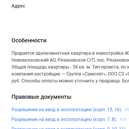
Рассрочка
Адрес
Траншевая
ипотека
Дома
и
коттеджи
Коттеджные
Особенности
поселки
в
Продается однокомнатная квартира в новостройке Ж
Новой
Новомосковский АО, Рязановское С/П, пос. Рязановско
Москве
Готовые
Общая площадь квартиры - 34 кв. м. Тип проекта, п
коттеджные
компания-застройщик — Группа «Самолет», ООО СЗ «
поселки
руб. Способы оплаты можно уточнить у продавца. Бо
Строящиеся
коттеджные
поселки
Правовые документы
Коттеджные
поселки
Разрешение на ввод в эксплуатацию (корп. 15, 16).
P
в
лесу
Разрешение на ввод в эксплуатацию (корп. 7, 8).
PDF 
Коттеджные