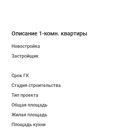
новостроек
Эксперты
и
авторы
О
проекте
Описание 1-комн. квартиры
Контакты
Реклама
Новостройка
на
сайте
Застройщик
Vk
Дзен
Машино-
Срок ГК
места
Апартаменты
Стадия строительства
#траншевая
ипотека
Тип проекта
#рассрочка
Общая площадь
ИТ-
ипотека
Жилая площадь
Квартиры
со
Площадь кухни
скидками