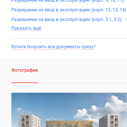
Разрешение на ввод в эксплуатацию (корп. 9, 10, 11).
поселки
у
Разрешение на ввод в эксплуатацию (корп. 12, 13, 14)
водоема
Коттеджные
Разрешение на ввод в эксплуатацию (корп. 3.1, 3.2).
поселки
Показать ещё
в
ипотеку
Бизнес-
центры
Хотите получить все документы сразу?
Коттеджи
Скидки
и
акции
Фотографии
Макс