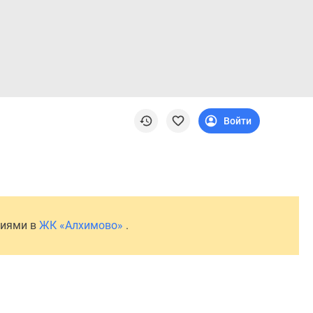
Войти
ниями в
ЖК «Алхимово»
.