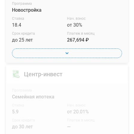
Программа
Новостройка
Ставка
Нач. взнос
18.4
от 30%
Срок кредита
Платеж в месяц
до 25 лет
267,694 ₽
Центр-инвест
Программа
Семейная ипотека
Ставка
Нач. взнос
5.9
от 20.01%
Срок кредита
Платеж в месяц
до 30 лет
—