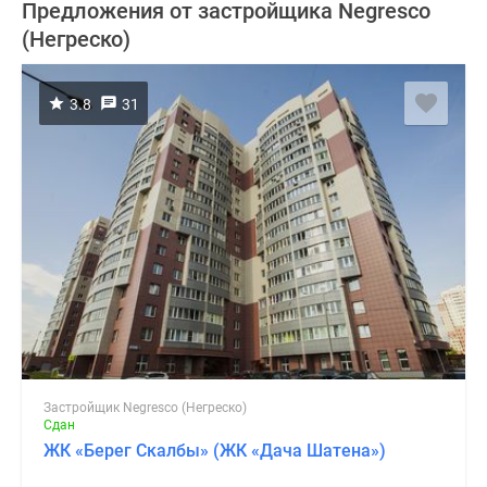
Предложения от застройщика Negresco
(Негреско)
3.8
31
Застройщик Negresco (Негреско)
Сдан
ЖК «Берег Скалбы» (ЖК «Дача Шатена»)