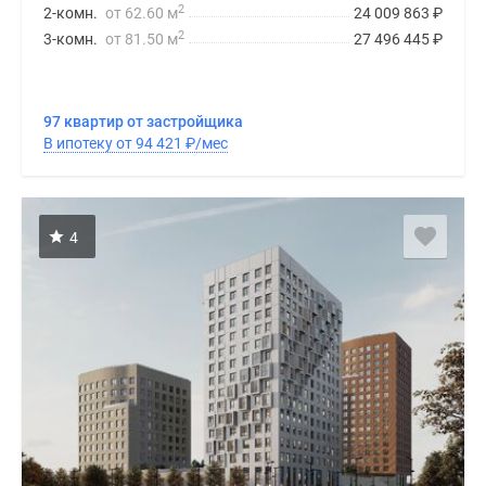
2
2-комн.
от 62.60 м
24 009 863
₽
2
3-комн.
от 81.50 м
27 496 445
₽
97 квартир от застройщика
В ипотеку от 94 421
₽
/мес
4