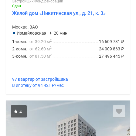
Застройщик Фонд реновации
Сдан
Жилой дом «Никитинская ул., д. 21, к. 3»
Москва, ВАО
Измайловская
20 мин.
2
1-комн.
от 39.20 м
16 609 731
₽
2
2-комн.
от 62.60 м
24 009 863
₽
2
3-комн.
от 81.50 м
27 496 445
₽
97 квартир от застройщика
В ипотеку от 94 421
₽
/мес
4