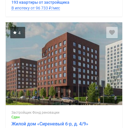
193 квартиры от застройщика
В ипотеку от 96 733
₽
/мес
4
Застройщик Фонд реновации
Сдан
Жилой дом «Сиреневый б-р, д. 4/9»