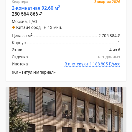
Квартира
3 квартал 2026
2
2-комнатная 92.60 м
250 564 866
₽
Москва, ЦАО
Китай-Город
13 мин.
2
Цена за м
2 705 884
₽
Корпус
1
Этаж
4 из 6
Отделка
нет данных
Ипотека
В ипотеку от 1 188 805
₽
/мес
ЖК «Титул Империал»