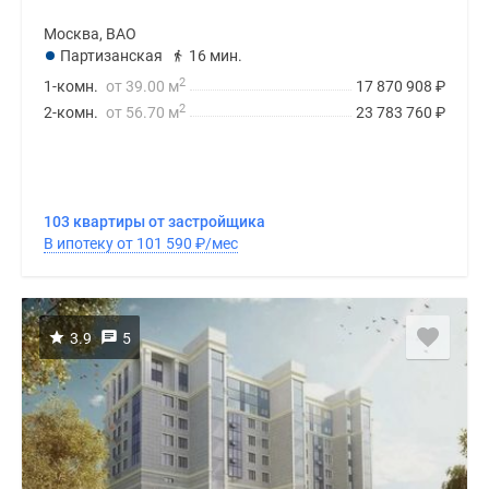
Москва, ВАО
Партизанская
16 мин.
2
1-комн.
от 39.00 м
17 870 908
₽
2
2-комн.
от 56.70 м
23 783 760
₽
103 квартиры от застройщика
В ипотеку от 101 590
₽
/мес
3.9
5