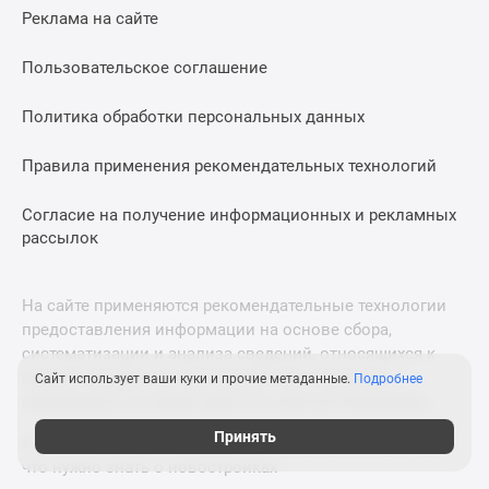
Реклама на сайте
Пользовательское соглашение
Политика обработки персональных данных
Правила применения рекомендательных технологий
Согласие на получение информационных и рекламных
рассылок
На сайте применяются рекомендательные технологии
предоставления информации на основе сбора,
систематизации и анализа сведений, относящихся к
предпочтениям пользователей сети «Интернет»,
Сайт использует ваши куки и прочие метаданные.
Подробнее
находящихся на территории Российской Федерации.
Принять
© 2011—2026 Новострой-М. Все права защищены. Всё,
что нужно знать о новостройках