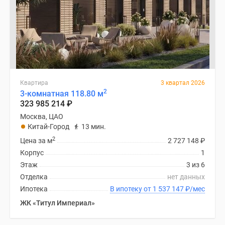
Квартира
3 квартал 2026
2
3-комнатная 118.80 м
323 985 214
₽
Москва, ЦАО
Китай-Город
13 мин.
2
Цена за м
2 727 148
₽
Корпус
1
Этаж
3 из 6
Отделка
нет данных
Ипотека
В ипотеку от 1 537 147
₽
/мес
ЖК «Титул Империал»