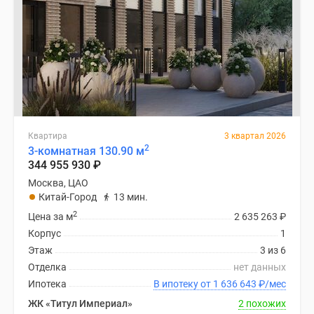
Квартира
3 квартал 2026
2
3-комнатная 130.90 м
344 955 930
₽
Москва, ЦАО
Китай-Город
13 мин.
2
Цена за м
2 635 263
₽
Корпус
1
Этаж
3 из 6
Отделка
нет данных
Ипотека
В ипотеку от 1 636 643
₽
/мес
ЖК «Титул Империал»
2 похожих