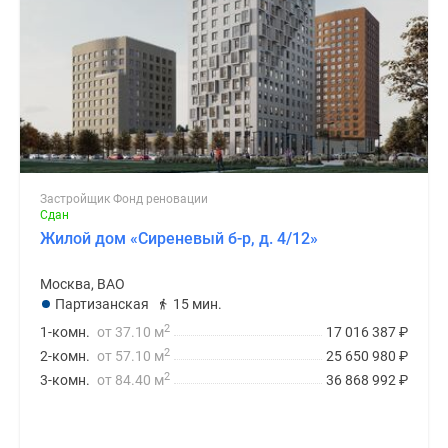
Застройщик Фонд реновации
Сдан
Жилой дом «Сиреневый б-р, д. 4/12»
Москва, ВАО
Партизанская
15 мин.
2
1-комн.
от 37.10 м
17 016 387
₽
2
2-комн.
от 57.10 м
25 650 980
₽
2
3-комн.
от 84.40 м
36 868 992
₽