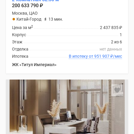
200 633 790
₽
Москва, ЦАО
Китай-Город
13 мин.
2
Цена за м
2 437 835
₽
Корпус
1
Этаж
2 из 6
Отделка
нет данных
Ипотека
В ипотеку от 951 907
₽
/мес
ЖК «Титул Империал»