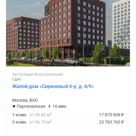
Застройщик Фонд реновации
Сдан
Жилой дом «Сиреневый б-р, д. 4/9»
Москва, ВАО
Партизанская
16 мин.
2
1-комн.
от 39.00 м
17 870 908
₽
2
2-комн.
от 56.70 м
23 783 760
₽