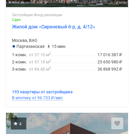
Застройщик Фонд реновации
Сдан
Жилой дом «Сиреневый б-р, д. 4/12»
Москва, ВАО
Партизанская
15 мин.
2
1-комн.
от 37.10 м
17 016 387
₽
2
2-комн.
от 57.10 м
25 650 980
₽
2
3-комн.
от 84.40 м
36 868 992
₽
193 квартиры от застройщика
В ипотеку от 96 733
₽
/мес
4