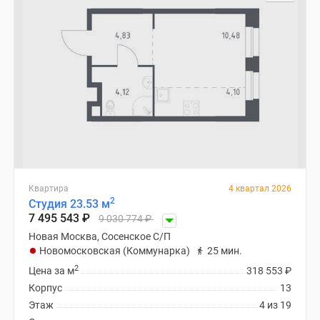
Специальные
предложения
Коммерческие
помещения
Продавцы
и
застройщики
Панорамы
новостроек
Видеообзор
новостроек
Квартира
4 квартал 2026
2
Студия 23.53 м
Экспертиза
7 495 543
₽
9 030 774
₽
новостроек
Новая Москва, Сосенское С/П
Экология
Новомосковская (Коммунарка)
25 мин.
Москвы
2
Цена за м
318 553
₽
и
Корпус
13
Подмосковья
Этаж
4 из 19
Студии