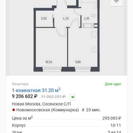
Квартира
Дом сдан
2
1-комнатная 31.20 м
9 206 602
₽
11 092 291
₽
Новая Москва, Сосенское С/П
Новомосковская (Коммунарка)
25 мин.
2
Цена за м
295 083
₽
Корпус
10-11
Этаж
5 из 14