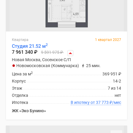
Дзен
Машино-
места
Апартаменты
#траншевая
Квартира
1 квартал 2027
ипотека
2
Студия 21.52 м
#рассрочка
7 961 340
₽
9 591 975
₽
ИТ-
Новая Москва, Сосенское С/П
ипотека
Новомосковская (Коммунарка)
25 мин.
Квартиры
2
Цена за м
369 951
₽
со
Корпус
14-2
скидками
Этаж
7 из 14
до
Отделка
нет
41%
Ипотека
В ипотеку от 37 773
₽
/мес
Видео
ЖК «Эко Бунино»
360°
новостроек
Субсидированная