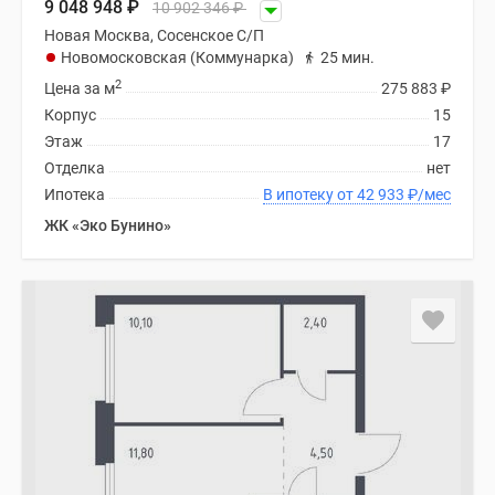
9 048 948
₽
10 902 346
₽
Новая Москва, Сосенское С/П
Новомосковская (Коммунарка)
25 мин.
2
Цена за м
275 883
₽
Корпус
15
Этаж
17
Отделка
нет
Ипотека
В ипотеку от 42 933
₽
/мес
ЖК «Эко Бунино»