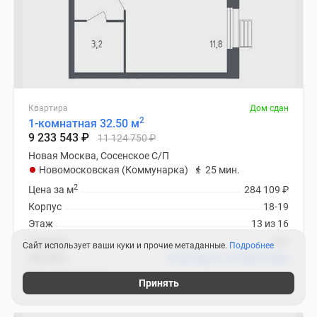
Квартира
Дом сдан
2
1-комнатная 32.50 м
9 233 543
₽
11 124 750
₽
Новая Москва, Сосенское С/П
Новомосковская (Коммунарка)
25 мин.
2
Цена за м
284 109
₽
Корпус
18-19
Этаж
13 из 16
Отделка
нет
Сайт использует ваши куки и прочие метаданные.
Подробнее
Ипотека
В ипотеку от 43 809
₽
/мес
ЖК «Эко Бунино»
Принять