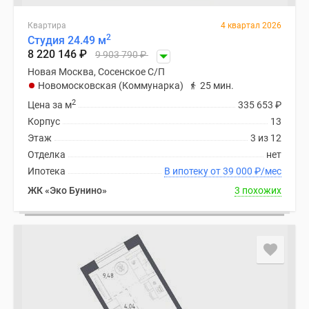
Квартира
4 квартал 2026
2
Студия 24.49 м
8 220 146
₽
9 903 790
₽
Новая Москва, Сосенское С/П
Новомосковская (Коммунарка)
25 мин.
2
Цена за м
335 653
₽
Корпус
13
Этаж
3 из 12
Отделка
нет
Ипотека
В ипотеку от 39 000
₽
/мес
ЖК «Эко Бунино»
3 похожих