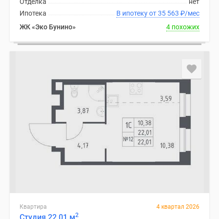
Отделка
нет
1-
Ипотека
В ипотеку от 35 563
₽
/мес
комнатные
2-
ЖК «Эко Бунино»
4 похожих
комнатные
3-
комнатные
Квартиры
на
карте
Ипотечный
калькулятор
Семейная
ипотека
Военная
ипотека
Банки
и
программы
Квартира
4 квартал 2026
Медиа
2
Студия 22.01 м