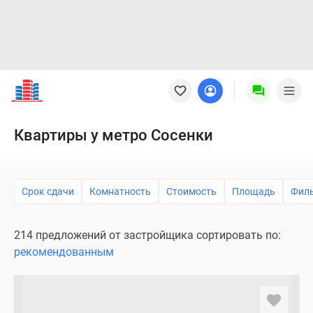
Новостройки
Квартиры
Ипотека
Новостройки
Квартиры у метро Сосенки
Москвы
Новостройки
Подмосковья
Срок сдачи
Комнатность
Стоимость
Площадь
Фил
Новостройки
Новой
Москвы
214 предложений от застройщика сортировать по:
Готовые
рекомендованным
новостройки
Новостройки
на
карте