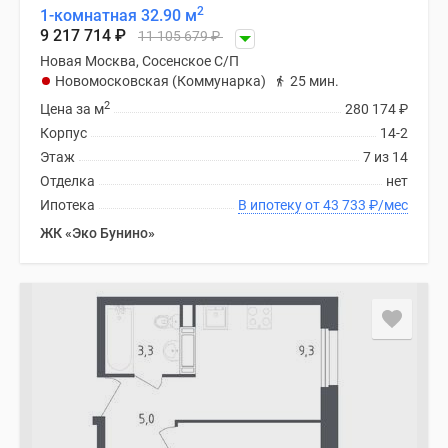
2
1-комнатная 32.90 м
9 217 714
₽
11 105 679
₽
Новая Москва, Сосенское С/П
Новомосковская (Коммунарка)
25 мин.
2
Цена за м
280 174
₽
Корпус
14-2
Этаж
7 из 14
Отделка
нет
Ипотека
В ипотеку от 43 733
₽
/мес
ЖК «Эко Бунино»