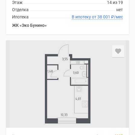
Этаж
14 из 19
Дома
Отделка
нет
и
Ипотека
В ипотеку от 38 001
₽
/мес
коттеджи
ЖК «Эко Бунино»
Коттеджные
поселки
в
Новой
Москве
Готовые
коттеджные
поселки
Строящиеся
коттеджные
поселки
Коттеджные
поселки
в
лесу
Коттеджные