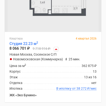
Квартира
4 квартал 2026
2
Студия 22.23 м
8 066 701
₽
9 718 916
₽
Новая Москва, Сосенское С/П
Новомосковская (Коммунарка)
25 мин.
2
Цена за м
362 875
₽
Корпус
13
Этаж
13 из 16
Отделка
нет
Ипотека
В ипотеку от 38 272
₽
/мес
ЖК «Эко Бунино»