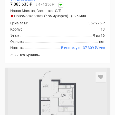
Новости
7 863 633
₽
9 474 256
₽
недвижимости
Новая Москва, Сосенское С/П
Мнение
Новомосковская (Коммунарка)
25 мин.
эксперта
2
Цена за м
357 275
₽
Аналитика
Корпус
13
рынка
Этаж
9 из 16
Покупателю
Отделка
нет
Экспертиза
Ипотека
В ипотеку от 37 309
₽
/мес
новостроек
ЖК «Эко Бунино»
Эксперты
и
авторы
О
проекте
Контакты
Реклама
на
сайте
Vk