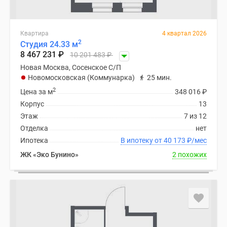
Квартира
4 квартал 2026
2
Студия 24.33 м
8 467 231
₽
10 201 483
₽
Новая Москва, Сосенское С/П
Новомосковская (Коммунарка)
25 мин.
2
Цена за м
348 016
₽
Корпус
13
Этаж
7 из 12
Отделка
нет
Ипотека
В ипотеку от 40 173
₽
/мес
ЖК «Эко Бунино»
2 похожих