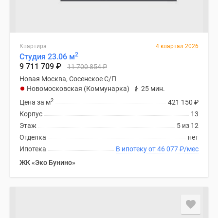
Квартира
4 квартал 2026
2
Студия 23.06 м
9 711 709
₽
11 700 854
₽
Новая Москва, Сосенское С/П
Новомосковская (Коммунарка)
25 мин.
2
Цена за м
421 150
₽
Корпус
13
Этаж
5 из 12
Отделка
нет
Ипотека
В ипотеку от 46 077
₽
/мес
ЖК «Эко Бунино»