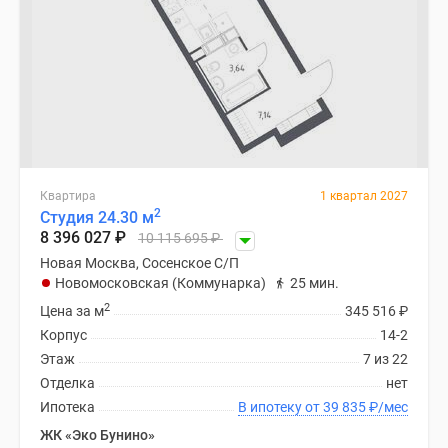
Квартира
1 квартал 2027
2
Студия 24.30 м
8 396 027
₽
10 115 695
₽
Новая Москва, Сосенское С/П
Новомосковская (Коммунарка)
25 мин.
2
Цена за м
345 516
₽
Корпус
14-2
Этаж
7 из 22
Отделка
нет
Ипотека
В ипотеку от 39 835
₽
/мес
ЖК «Эко Бунино»