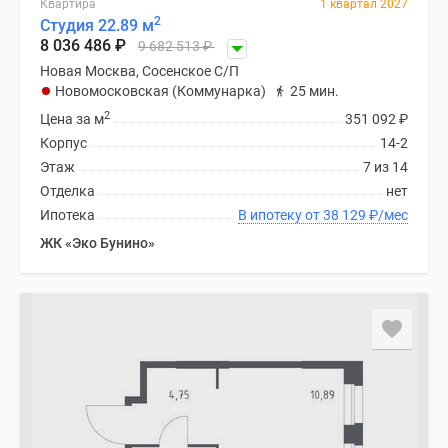
Квартира
1 квартал 2027
поселки
2
Студия 22.89 м
8 036 486
₽
у
9 682 513
₽
водоема
Новая Москва, Сосенское С/П
Новомосковская (Коммунарка)
25 мин.
Коттеджные
2
поселки
Цена за м
351 092
₽
в
Корпус
14-2
ипотеку
Этаж
7 из 14
Бизнес-
Отделка
нет
центры
Ипотека
В ипотеку от 38 129
₽
/мес
Коттеджи
ЖК «Эко Бунино»
Скидки
и
акции
Макс