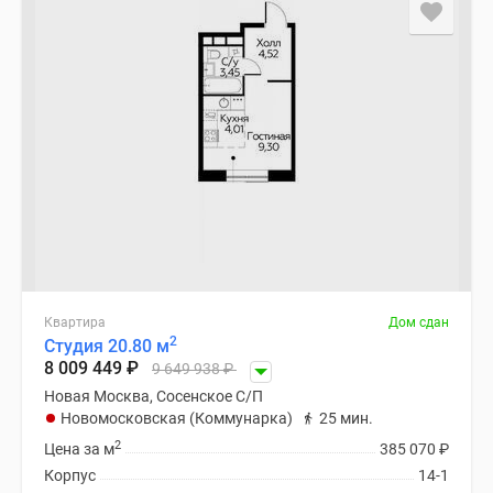
застройщиком
Rutube
Поиск
дома
в
Москве
Программа
реновации
в
Москве
Новостройки
премиум-
класса
Квартира
Дом сдан
2
Студия 20.80 м
Новостройки
8 009 449
₽
9 649 938
₽
бизнес-
Новая Москва, Сосенское С/П
класса
Новомосковская (Коммунарка)
25 мин.
Рассрочка
2
Цена за м
385 070
₽
Траншевая
Корпус
14-1
ипотека