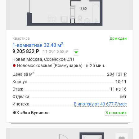
Квартира
Дом сдан
2
1-комнатная 32.40 м
9 205 832
₽
11 091 363
₽
Новая Москва, Сосенское С/П
Новомосковская (Коммунарка)
25 мин.
2
Цена за м
284 131
₽
Корпус
10-11
Этаж
11 из 16
Отделка
нет
Ипотека
В ипотеку от 43 677
₽
/мес
ЖК «Эко Бунино»
3 похожих