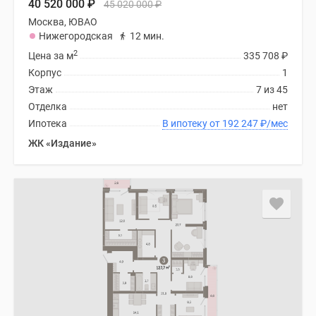
40 520 000
₽
45 020 000
₽
Москва, ЮВАО
Нижегородская
12 мин.
2
Цена за м
335 708
₽
Корпус
1
Этаж
7 из 45
Отделка
нет
Ипотека
В ипотеку от 192 247
₽
/мес
ЖК «Издание»