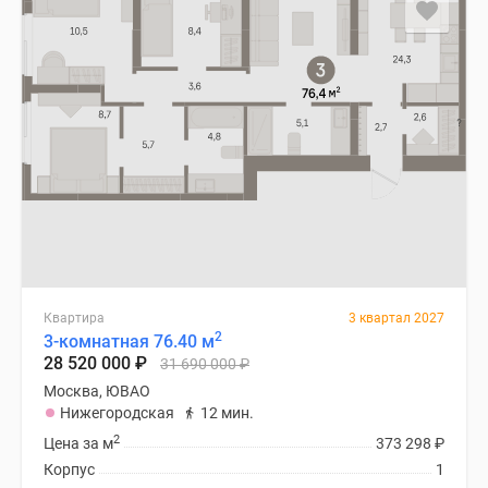
Специальные
предложения
Коммерческие
помещения
Продавцы
и
застройщики
Панорамы
новостроек
Видеообзор
новостроек
Экспертиза
Квартира
3 квартал 2027
новостроек
2
3-комнатная 76.40 м
28 520 000
₽
Экология
31 690 000
₽
Москвы
Москва, ЮВАО
Нижегородская
12 мин.
и
2
Подмосковья
Цена за м
373 298
₽
Студии
Корпус
1