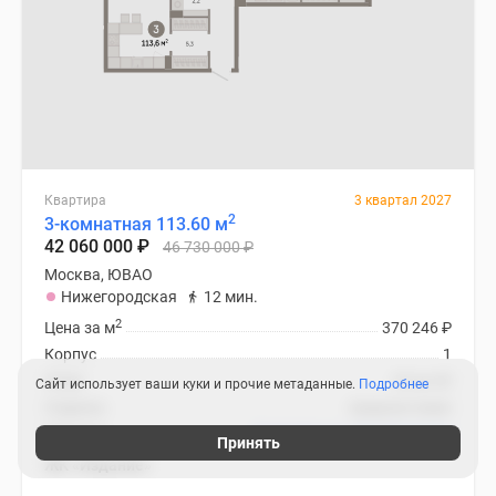
Квартира
3 квартал 2027
2
3-комнатная 113.60 м
42 060 000
₽
46 730 000
₽
Москва, ЮВАО
Нижегородская
12 мин.
2
Цена за м
370 246
₽
Корпус
1
Этаж
32 из 45
Сайт использует ваши куки и прочие метаданные.
Подробнее
Отделка
предчистовая
Ипотека
В ипотеку от 199 554
₽
/мес
Принять
ЖК «Издание»