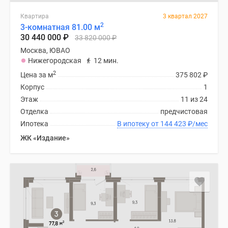
поселки
Квартира
3 квартал 2027
у
2
3-комнатная 81.00 м
водоема
30 440 000
₽
33 820 000
₽
Коттеджные
Москва, ЮВАО
поселки
Нижегородская
12 мин.
в
2
Цена за м
375 802
₽
ипотеку
Корпус
1
Бизнес-
Этаж
11 из 24
центры
Отделка
предчистовая
Коттеджи
Ипотека
В ипотеку от 144 423
₽
/мес
Скидки
ЖК «Издание»
и
акции
Макс