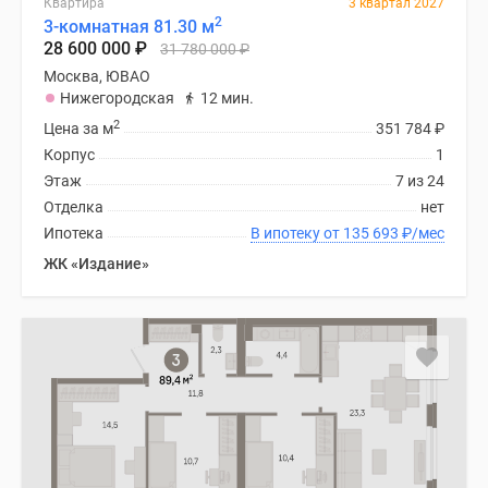
Квартира
3 квартал 2027
Новости
2
3-комнатная 81.30 м
недвижимости
28 600 000
₽
31 780 000
₽
Мнение
Москва, ЮВАО
эксперта
Нижегородская
12 мин.
Аналитика
2
Цена за м
351 784
₽
рынка
Корпус
1
Покупателю
Этаж
7 из 24
Экспертиза
Отделка
нет
новостроек
Ипотека
В ипотеку от 135 693
₽
/мес
Эксперты
ЖК «Издание»
и
авторы
О
проекте
Контакты
Реклама
на
сайте
Vk