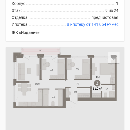
Корпус
1
Дома
Этаж
9 из 24
и
Отделка
предчистовая
коттеджи
Ипотека
В ипотеку от 141 054
₽
/мес
Коттеджные
поселки
ЖК «Издание»
в
Новой
Москве
Готовые
коттеджные
поселки
Строящиеся
коттеджные
поселки
Коттеджные
поселки
в
лесу
Коттеджные