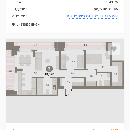
1-
Этаж
3 из 29
комнатные
Отделка
предчистовая
2-
Ипотека
В ипотеку от 135 313
₽
/мес
комнатные
ЖК «Издание»
3-
комнатные
Квартиры
на
карте
Ипотечный
калькулятор
Семейная
ипотека
Военная
ипотека
Банки
и
программы
Медиа