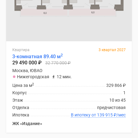
Дзен
Машино-
места
Апартаменты
#траншевая
ипотека
Квартира
3 квартал 2027
#рассрочка
2
3-комнатная 89.40 м
ИТ-
29 490 000
₽
32 770 000
₽
ипотека
Москва, ЮВАО
Квартиры
Нижегородская
12 мин.
со
2
Цена за м
329 866
₽
скидками
Корпус
1
до
Этаж
10 из 45
41%
Отделка
предчистовая
Видео
Ипотека
В ипотеку от 139 915
₽
/мес
360°
ЖК «Издание»
новостроек
Субсидированная