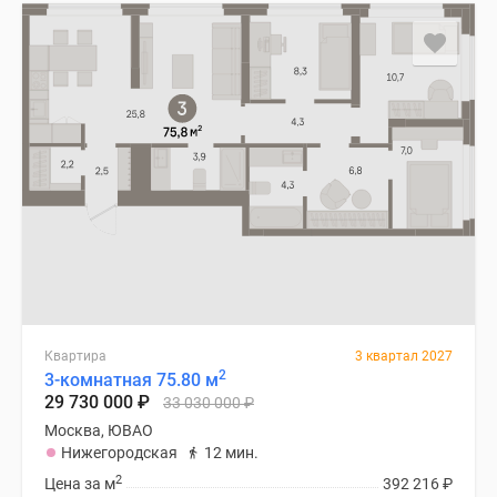
застройщиком
Rutube
Поиск
дома
в
Москве
Программа
реновации
в
Москве
Новостройки
премиум-
класса
Новостройки
Квартира
3 квартал 2027
2
бизнес-
3-комнатная 75.80 м
29 730 000
₽
33 030 000
₽
класса
Москва, ЮВАО
Рассрочка
Нижегородская
12 мин.
Траншевая
2
Цена за м
392 216
₽
ипотека