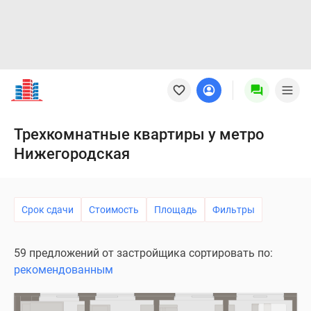
Новостройки
Квартиры
Ипотека
Новостройки
Трехкомнатные квартиры у метро
Москвы
Нижегородская
Новостройки
Подмосковья
Новостройки
Новой
Срок сдачи
Стоимость
Площадь
Фильтры
Москвы
Готовые
59 предложений от застройщика сортировать по:
новостройки
рекомендованным
Новостройки
на
карте