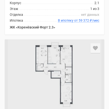
Корпус
2.1
Дома
Этаж
1 из 3
и
Отделка
нет данных
коттеджи
Ипотека
В ипотеку от 59 372
₽
/мес
Коттеджные
поселки
ЖК «Коренёвский Форт 2.3»
в
Новой
Москве
Готовые
коттеджные
поселки
Строящиеся
коттеджные
поселки
Коттеджные
поселки
в
лесу
Коттеджные