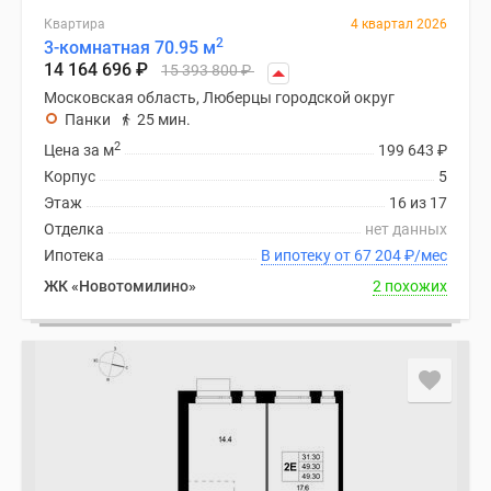
Квартира
4 квартал 2026
2
3-комнатная 70.95 м
14 164 696
₽
15 393 800
₽
Московская область, Люберцы городской округ
Панки
25 мин.
2
Цена за м
199 643
₽
Корпус
5
Этаж
16 из 17
Отделка
нет данных
Ипотека
В ипотеку от 67 204
₽
/мес
ЖК «Новотомилино»
2 похожих