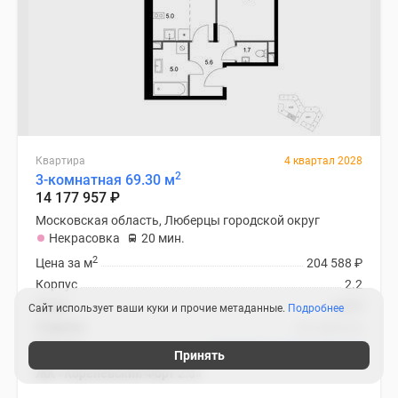
Квартира
4 квартал 2028
2
3-комнатная 69.30 м
14 177 957
₽
Московская область, Люберцы городской округ
Некрасовка
20 мин.
2
Цена за м
204 588
₽
Корпус
2.2
Этаж
1 из 3
Сайт использует ваши куки и прочие метаданные.
Подробнее
Отделка
нет данных
Ипотека
В ипотеку от 67 267
₽
/мес
Принять
ЖК «Коренёвский Форт 2.3»