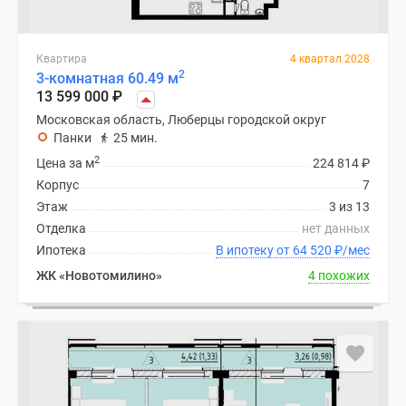
Квартира
4 квартал 2028
2
3-комнатная 60.49 м
13 599 000
₽
Московская область, Люберцы городской округ
Панки
25 мин.
2
Цена за м
224 814
₽
Корпус
7
Этаж
3 из 13
Отделка
нет данных
Ипотека
В ипотеку от 64 520
₽
/мес
ЖК «Новотомилино»
4 похожих