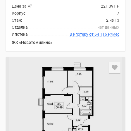
2
Цена за м
221 391
₽
Корпус
7
Этаж
2 из 13
Отделка
нет данных
Ипотека
В ипотеку от 64 116
₽
/мес
ЖК «Новотомилино»