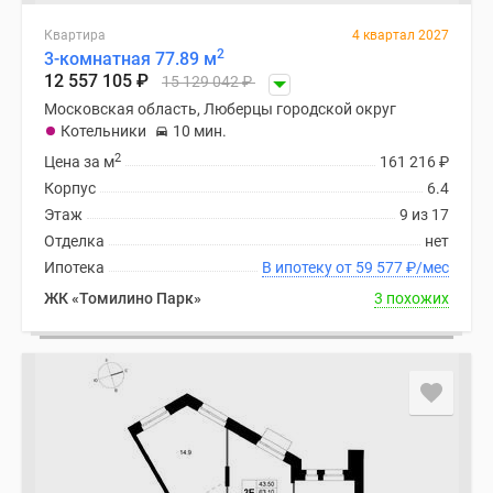
поселки
Квартира
4 квартал 2027
у
2
3-комнатная 77.89 м
водоема
12 557 105
₽
15 129 042
₽
Коттеджные
Московская область, Люберцы городской округ
поселки
Котельники
10 мин.
в
2
Цена за м
161 216
₽
ипотеку
Корпус
6.4
Бизнес-
Этаж
9 из 17
центры
Отделка
нет
Коттеджи
Ипотека
В ипотеку от 59 577
₽
/мес
Скидки
ЖК «Томилино Парк»
3 похожих
и
акции
Макс