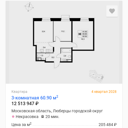
застройщиком
Rutube
Поиск
дома
в
Москве
Программа
реновации
в
Москве
Новостройки
премиум-
класса
Новостройки
Квартира
4 квартал 2028
2
бизнес-
3-комнатная 60.90 м
12 513 947
₽
класса
Московская область, Люберцы городской округ
Рассрочка
Некрасовка
20 мин.
Траншевая
2
Цена за м
205 484
₽
ипотека