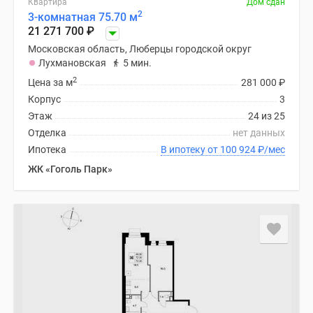
Квартира
Дом сдан
Новости
2
3-комнатная 75.70 м
недвижимости
21 271 700
₽
Мнение
Московская область, Люберцы городской округ
эксперта
Лухмановская
5 мин.
Аналитика
2
Цена за м
281 000
₽
рынка
Корпус
3
Покупателю
Этаж
24 из 25
Экспертиза
Отделка
нет данных
новостроек
Ипотека
В ипотеку от 100 924
₽
/мес
Эксперты
ЖК «Гоголь Парк»
и
авторы
О
проекте
Контакты
Реклама
на
сайте
Vk