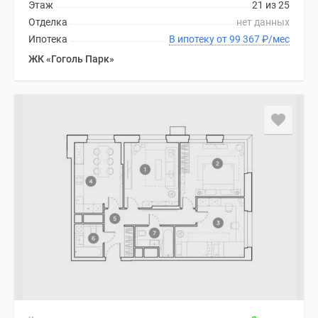
1-
Этаж
21 из 25
комнатные
Отделка
нет данных
2-
Ипотека
В ипотеку от 99 367
₽
/мес
комнатные
ЖК «Гоголь Парк»
3-
комнатные
Квартиры
на
карте
Ипотечный
калькулятор
Семейная
ипотека
Военная
ипотека
Банки
и
программы
Медиа