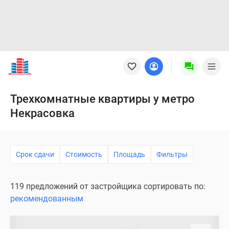
Новостройки
Квартиры
Ипотека
Новостройки
Трехкомнатные квартиры у метро
Москвы
Некрасовка
Новостройки
Подмосковья
Новостройки
Новой
Срок сдачи
Стоимость
Площадь
Фильтры
Москвы
Готовые
119 предложений от застройщика сортировать по:
новостройки
рекомендованным
Новостройки
на
карте