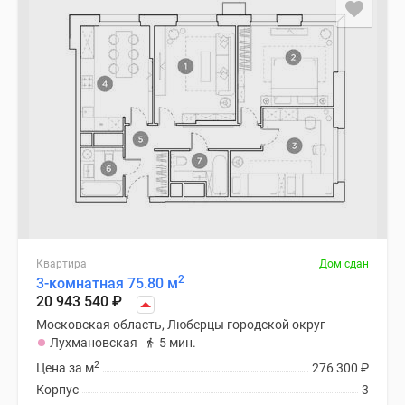
Специальные
предложения
Коммерческие
помещения
Продавцы
и
застройщики
Панорамы
новостроек
Видеообзор
новостроек
Экспертиза
Квартира
Дом сдан
новостроек
2
3-комнатная 75.80 м
20 943 540
₽
Экология
Москвы
Московская область, Люберцы городской округ
Лухмановская
5 мин.
и
2
Подмосковья
Цена за м
276 300
₽
Студии
Корпус
3