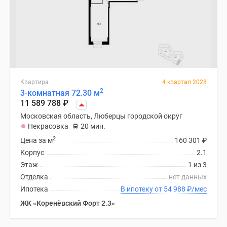
Дзен
Машино-
места
Апартаменты
#траншевая
ипотека
Квартира
4 квартал 2028
#рассрочка
2
3-комнатная 72.30 м
ИТ-
11 589 788
₽
ипотека
Московская область, Люберцы городской округ
Квартиры
Некрасовка
20 мин.
со
2
Цена за м
160 301
₽
скидками
Корпус
2.1
до
Этаж
1 из 3
41%
Отделка
нет данных
Видео
Ипотека
В ипотеку от 54 988
₽
/мес
360°
ЖК «Коренёвский Форт 2.3»
новостроек
Субсидированная