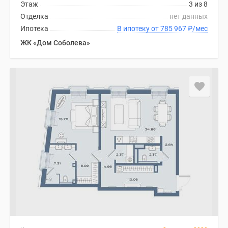
Этаж
3 из 8
Дома
Отделка
нет данных
и
Ипотека
В ипотеку от 785 967
₽
/мес
коттеджи
ЖК «Дом Соболева»
Коттеджные
поселки
в
Новой
Москве
Готовые
коттеджные
поселки
Строящиеся
коттеджные
поселки
Коттеджные
поселки
в
лесу
Коттеджные