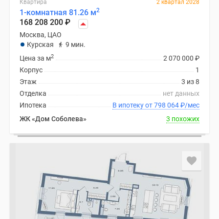
Квартира
2 квартал 2028
поселки
2
1-комнатная 81.26 м
168 208 200
₽
у
водоема
Москва, ЦАО
Курская
9 мин.
Коттеджные
2
поселки
Цена за м
2 070 000
₽
в
Корпус
1
ипотеку
Этаж
3 из 8
Бизнес-
Отделка
нет данных
центры
Ипотека
В ипотеку от 798 064
₽
/мес
Коттеджи
ЖК «Дом Соболева»
3 похожих
Скидки
и
акции
Макс