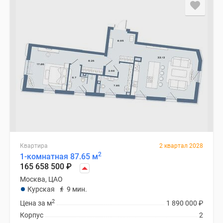
застройщиком
Rutube
Поиск
дома
в
Москве
Программа
реновации
в
Москве
Новостройки
премиум-
класса
Квартира
2 квартал 2028
2
1-комнатная 87.65 м
Новостройки
165 658 500
₽
бизнес-
Москва, ЦАО
класса
Курская
9 мин.
Рассрочка
2
Цена за м
1 890 000
₽
Траншевая
Корпус
2
ипотека