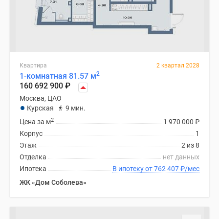
Дзен
Машино-
места
Апартаменты
#траншевая
Квартира
2 квартал 2028
ипотека
2
1-комнатная 81.57 м
#рассрочка
160 692 900
₽
ИТ-
Москва, ЦАО
ипотека
Курская
9 мин.
Квартиры
2
Цена за м
1 970 000
₽
со
Корпус
1
скидками
Этаж
2 из 8
до
Отделка
нет данных
41%
Ипотека
В ипотеку от 762 407
₽
/мес
Видео
ЖК «Дом Соболева»
360°
новостроек
Субсидированная