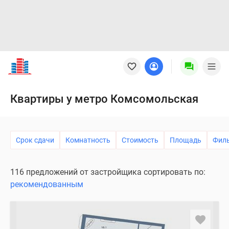
Новостройки
Квартиры
Ипотека
Новостройки
Квартиры у метро Комсомольская
Москвы
Новостройки
Подмосковья
Срок сдачи
Комнатность
Стоимость
Площадь
Фил
Новостройки
Новой
Москвы
116 предложений от застройщика сортировать по:
Готовые
рекомендованным
новостройки
Новостройки
на
карте