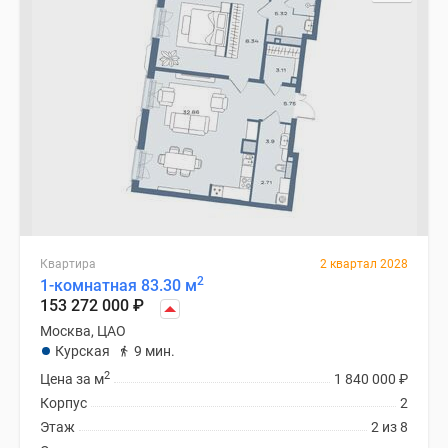
Специальные
предложения
Коммерческие
помещения
Продавцы
и
застройщики
Панорамы
новостроек
Видеообзор
новостроек
Квартира
2 квартал 2028
2
1-комнатная 83.30 м
Экспертиза
153 272 000
₽
новостроек
Москва, ЦАО
Экология
Курская
9 мин.
Москвы
2
Цена за м
1 840 000
₽
и
Корпус
2
Подмосковья
Этаж
2 из 8
Студии