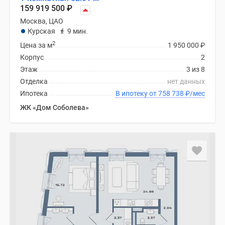
Новости
159 919 500
₽
недвижимости
Москва, ЦАО
Мнение
Курская
9 мин.
эксперта
2
Цена за м
1 950 000
₽
Аналитика
Корпус
2
рынка
Этаж
3 из 8
Покупателю
Отделка
нет данных
Экспертиза
Ипотека
В ипотеку от 758 738
₽
/мес
новостроек
ЖК «Дом Соболева»
Эксперты
и
авторы
О
проекте
Контакты
Реклама
на
сайте
Vk