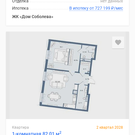
Отделка
нет данных
1-
Ипотека
В ипотеку от 727 199
₽
/мес
комнатные
2-
ЖК «Дом Соболева»
комнатные
3-
комнатные
Квартиры
на
карте
Ипотечный
калькулятор
Семейная
ипотека
Военная
ипотека
Банки
и
программы
Квартира
2 квартал 2028
Медиа
2
1-комнатная 82.01 м