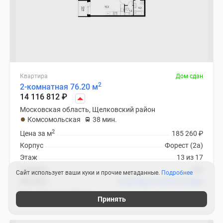
Квартира
Дом сдан
2
2-комнатная 76.20 м
14 116 812
₽
Московская область, Щелковский район
Комсомольская
38 мин.
2
Цена за м
185 260
₽
Корпус
Форест (2а)
Этаж
13 из 17
Отделка
нет
Сайт использует ваши куки и прочие метаданные.
Подробнее
Ипотека
В ипотеку от 66 977
₽
/мес
ЖК «Солнечный Парк»
Принять