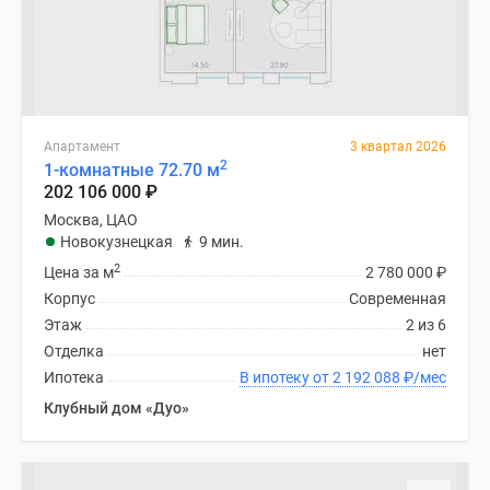
Дзен
Машино-
места
Апартаменты
#траншевая
Апартамент
3 квартал 2026
ипотека
2
1-комнатные 72.70 м
#рассрочка
202 106 000
₽
ИТ-
Москва, ЦАО
ипотека
Новокузнецкая
9 мин.
Квартиры
2
Цена за м
2 780 000
₽
со
Корпус
Современная
скидками
Этаж
2 из 6
до
Отделка
нет
41%
Ипотека
В ипотеку от 2 192 088
₽
/мес
Видео
Клубный дом «Дуо»
360°
новостроек
Субсидированная