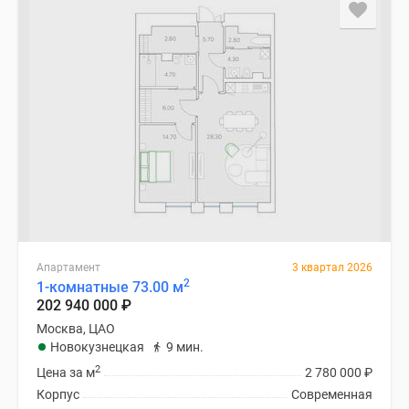
застройщиком
Rutube
Поиск
дома
в
Москве
Программа
реновации
в
Москве
Новостройки
премиум-
класса
Апартамент
3 квартал 2026
2
1-комнатные 73.00 м
Новостройки
202 940 000
₽
бизнес-
Москва, ЦАО
класса
Новокузнецкая
9 мин.
Рассрочка
2
Цена за м
2 780 000
₽
Траншевая
Корпус
Современная
ипотека