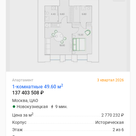
Специальные
предложения
Коммерческие
помещения
Продавцы
и
застройщики
Панорамы
новостроек
Видеообзор
новостроек
Апартамент
3 квартал 2026
2
1-комнатные 49.60 м
Экспертиза
137 403 508
₽
новостроек
Москва, ЦАО
Экология
Новокузнецкая
9 мин.
Москвы
2
Цена за м
2 770 232
₽
и
Корпус
Историческая
Подмосковья
Этаж
2 из 6
Студии