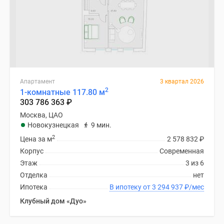
Апартамент
3 квартал 2026
2
1-комнатные 117.80 м
303 786 363
₽
Москва, ЦАО
Новокузнецкая
9 мин.
2
Цена за м
2 578 832
₽
Корпус
Современная
Этаж
3 из 6
Отделка
нет
Ипотека
В ипотеку от 3 294 937
₽
/мес
Клубный дом «Дуо»