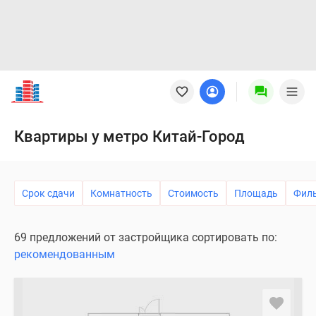
Новостройки
Квартиры
Ипотека
Новостройки
Квартиры у метро Китай-Город
Москвы
Новостройки
Подмосковья
Срок сдачи
Комнатность
Стоимость
Площадь
Фил
Новостройки
Новой
Москвы
69 предложений от застройщика сортировать по:
Готовые
рекомендованным
новостройки
Новостройки
на
карте