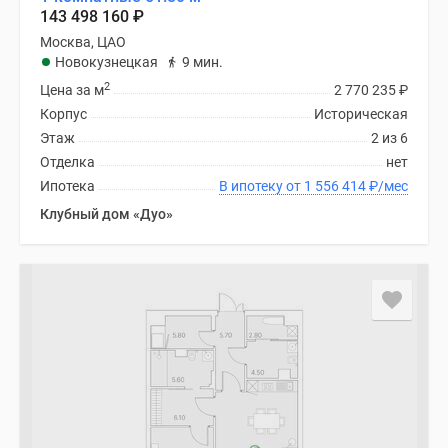
Новости
143 498 160
₽
недвижимости
Москва, ЦАО
Мнение
Новокузнецкая
9 мин.
эксперта
2
Цена за м
2 770 235
₽
Аналитика
Корпус
Историческая
рынка
Этаж
2 из 6
Покупателю
Отделка
нет
Экспертиза
Ипотека
В ипотеку от 1 556 414
₽
/мес
новостроек
Клубный дом «Дуо»
Эксперты
и
авторы
О
проекте
Контакты
Реклама
на
сайте
Vk