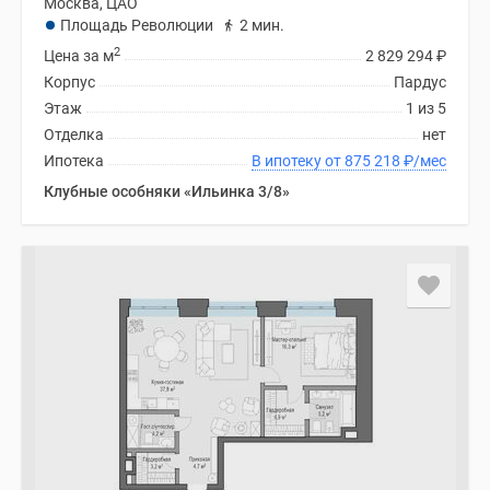
Москва, ЦАО
Площадь Революции
2 мин.
2
Цена за м
2 829 294
₽
Корпус
Пардус
Этаж
1 из 5
Отделка
нет
Ипотека
В ипотеку от 875 218
₽
/мес
Клубные особняки «Ильинка 3/8»