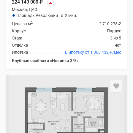
224 140 000
₽
Москва, ЦАО
Площадь Революции
2 мин.
2
Цена за м
2 710 278
₽
Корпус
Пардус
Этаж
3 из 5
Отделка
нет
Ипотека
В ипотеку от 1 063 432
₽
/мес
Клубные особняки «Ильинка 3/8»