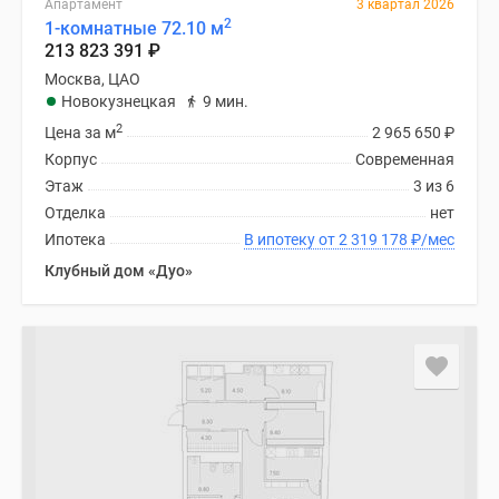
Апартамент
3 квартал 2026
поселки
2
1-комнатные 72.10 м
213 823 391
₽
у
водоема
Москва, ЦАО
Новокузнецкая
9 мин.
Коттеджные
2
поселки
Цена за м
2 965 650
₽
в
Корпус
Современная
ипотеку
Этаж
3 из 6
Бизнес-
Отделка
нет
центры
Ипотека
В ипотеку от 2 319 178
₽
/мес
Коттеджи
Клубный дом «Дуо»
Скидки
и
акции
Макс