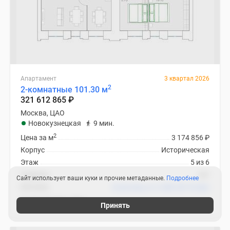
Апартамент
3 квартал 2026
2
2-комнатные 101.30 м
321 612 865
₽
Москва, ЦАО
Новокузнецкая
9 мин.
2
Цена за м
3 174 856
₽
Корпус
Историческая
Этаж
5 из 6
Отделка
нет
Сайт использует ваши куки и прочие метаданные.
Подробнее
Ипотека
В ипотеку от 3 488 287
₽
/мес
Клубный дом «Дуо»
Принять