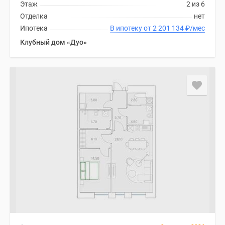
Этаж
2 из 6
Дома
Отделка
нет
и
Ипотека
В ипотеку от 2 201 134
₽
/мес
коттеджи
Клубный дом «Дуо»
Коттеджные
поселки
в
Новой
Москве
Готовые
коттеджные
поселки
Строящиеся
коттеджные
поселки
Коттеджные
поселки
в
лесу
Коттеджные