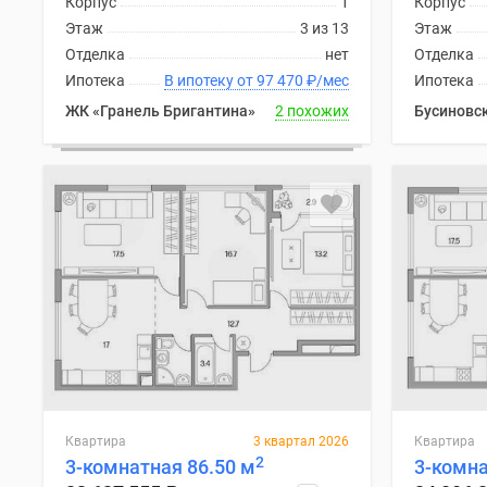
Корпус
1
Корпус
комнатные
Этаж
3 из 13
Этаж
Квартиры
Отделка
нет
Отделка
на
карте
Ипотека
В ипотеку от 97 470
₽
/мес
Ипотека
Ипотечный
ЖК «Гранель Бригантина»
2 похожих
Бусиновс
калькулятор
Семейная
ипотека
Военная
ипотека
Банки
и
программы
Медиа
Новости
недвижимости
Мнение
эксперта
Аналитика
рынка
Квартира
3 квартал 2026
Квартира
Покупателю
2
3-комнатная 86.50 м
3-комна
Экспертиза