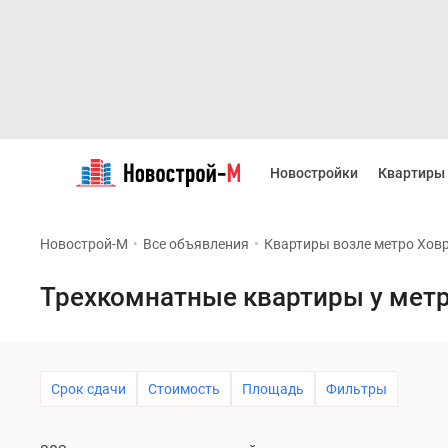
Новостройки
Квартиры
Новостройки
Квартиры
Ипотека
Новостройки
Москвы
Новострой-М
•
Все объявления
•
Квартиры возле метро Хов
Новостройки
Подмосковья
Новостройки
Трехкомнатные квартиры у мет
Новой
Москвы
Готовые
новостройки
Новостройки
Срок сдачи
Стоимость
Площадь
Фильтры
на
карте