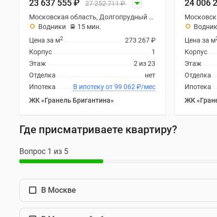
23 637 555
₽
24 006 
новостроек
27 252 711
₽
Эксперты
Московская область, Долгопрудный городской округ
и
Водники
15 мин.
Водни
авторы
2
Цена за м
273 267
₽
Цена за м
О
проекте
Корпус
1
Корпус
Контакты
Этаж
2 из 23
Этаж
Реклама
Отделка
нет
Отделка
на
Ипотека
В ипотеку от 99 062
₽
/мес
Ипотека
сайте
Vk
ЖК «Гранель Бригантина»
ЖК «Гран
Дзен
Машино-
Где присматриваете квартиру?
места
Апартаменты
#траншевая
Вопрос 1 из 5
ипотека
#рассрочка
ИТ-
ипотека
В Москве
Квартиры
со
скидками