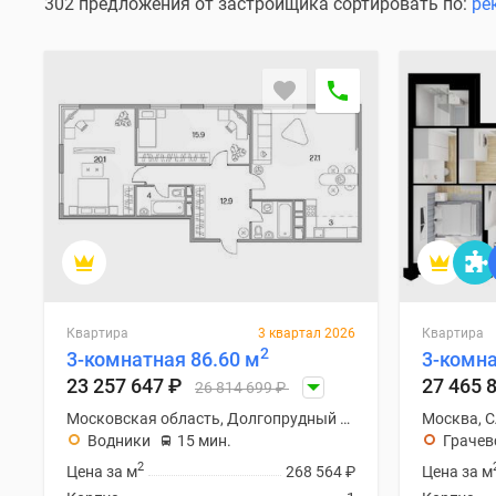
Специальные
302 предложения от застройщика сортировать по:
ре
предложения
Коммерческие
помещения
Продавцы
и
застройщики
Панорамы
новостроек
Видеообзор
новостроек
Экспертиза
новостроек
Экология
Москвы
и
Квартира
3 квартал 2026
Квартира
2
Подмосковья
3-комнатная 86.60 м
3-комна
Студии
23 257 647
₽
27 465 
26 814 699
₽
1-
Московская область, Долгопрудный городской округ
Москва, 
комнатные
Водники
15 мин.
Грачев
2-
комнатные
2
Цена за м
268 564
₽
Цена за м
3-