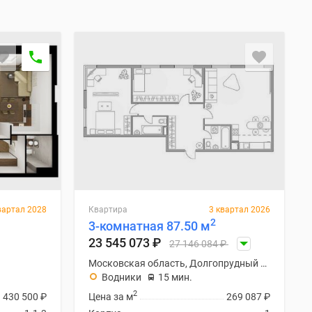
вартал 2028
Квартира
3 квартал 2026
2
3-комнатная 87.50 м
23 545 073
₽
27 146 084
₽
Московская область, Долгопрудный городской округ
Водники
15 мин.
2
430 500
₽
Цена за м
269 087
₽