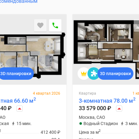
комендованным
3D планировки
3D планировки
4 квартал 2026
Квартира
1 к
2
2
тная 66.60 м
3-комнатная 78.00 м
840
₽
33 579 000
₽
САО
Москва, САО
ская
15 мин.
Водный Стадион
3 мин.
2
2
412 400
₽
Цена за м