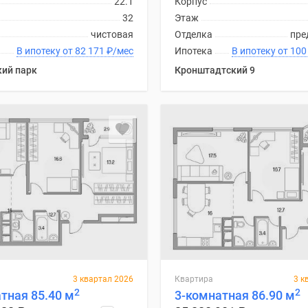
22.1
Корпус
32
Этаж
чистовая
Отделка
пре
В ипотеку от 82 171
₽
/мес
Ипотека
В ипотеку
кий парк
Кронштадтский 9
3 квартал 2026
Квартира
3 к
2
2
тная 85.40 м
3-комнатная 86.90 м