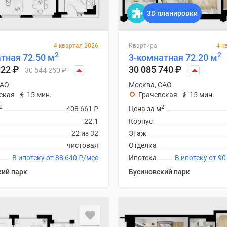
3D планировки
4 квартал 2026
Квартира
4 к
2
2
тная 72.50 м
3-комнатная 72.20 м
922
₽
30 085 740
₽
30 544 250
₽
САО
Москва, САО
ская
15 мин.
Грачевская
15 мин.
2
2
408 661
₽
Цена за м
22.1
Корпус
22 из 32
Этаж
чистовая
Отделка
В ипотеку от 88 640
₽
/мес
Ипотека
В ипоте
кий парк
Бусиновский парк