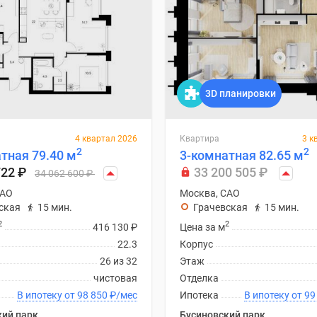
3D планировки
4 квартал 2026
Квартира
3 к
2
2
тная 79.40 м
3-комнатная 82.65 м
722
₽
33 200 505
₽
34 062 600
₽
САО
Москва, САО
ская
15 мин.
Грачевская
15 мин.
2
2
416 130
₽
Цена за м
22.3
Корпус
26 из 32
Этаж
чистовая
Отделка
В ипотеку от 98 850
₽
/мес
Ипотека
В ипоте
кий парк
Бусиновский парк