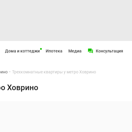
Дома и коттеджи
Ипотека
Медиа
Консультация
рино
•
Трехкомнатные квартиры у метро Ховрино
ро Ховрино