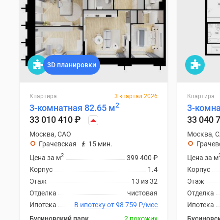
3D планировки
Квартира
3 квартал 2026
Квартира
2
3-комнатная 82.65 м
3-комна
33 010 410
₽
33 040 
Москва, САО
Москва, 
Грачевская
15 мин.
Грачев
2
Цена за м
399 400
₽
Цена за м
Корпус
1.4
Корпус
Этаж
13 из 32
Этаж
Отделка
чистовая
Отделка
Ипотека
В ипотеку от 98 759
₽
/мес
Ипотека
Бусиновский парк
2 похожих
Бусиновс