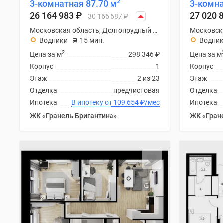
2
3-комнатная 87.70 м
3-комна
Рассрочка
Траншевая
26 164 983
₽
27 020 
30 166 687
₽
ипотека
Московская область, Долгопрудный городской округ
Дома
Водники
15 мин.
Водни
и
2
коттеджи
Цена за м
298 346
₽
Цена за м
Коттеджные
Корпус
1
Корпус
поселки
Этаж
2 из 23
Этаж
в
Отделка
предчистовая
Отделка
Новой
Ипотека
В ипотеку от 109 654
₽
/мес
Ипотека
Москве
Готовые
ЖК «Гранель Бригантина»
ЖК «Гран
коттеджные
поселки
Строящиеся
коттеджные
поселки
Коттеджные
поселки
в
лесу
Коттеджные