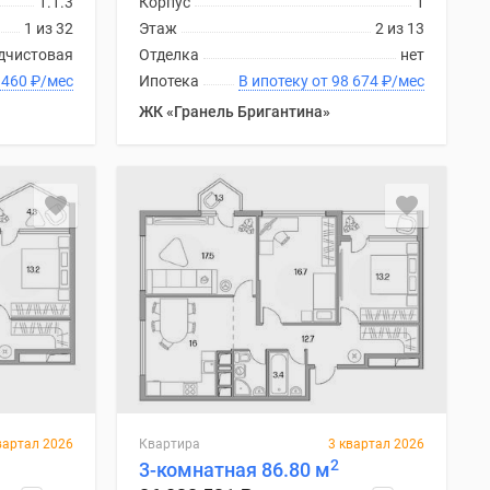
1.1.3
Корпус
1
1 из 32
Этаж
2 из 13
дчистовая
Отделка
нет
 от 100 460
₽
/мес
Ипотека
В ипотеку от 98 674
₽
/мес
ЖК «Гранель Бригантина»
вартал 2026
Квартира
3 квартал 2026
2
3-комнатная 86.80 м