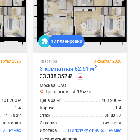
3D планировки
вартал 2026
Квартира
3 квартал 2026
2
3-комнатная 82.61 м
33 308 352
₽
Москва, САО
Грачевская
15 мин.
2
401 700
₽
Цена за м
403 200
₽
1.4
Корпус
1.4
21 из 32
Этаж
28 из 32
чистовая
Отделка
чистовая
ку от 99 328
₽
/мес
Ипотека
В ипотеку от 99 651
₽
/мес
Бусиновский парк