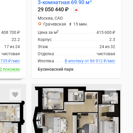
2
3-комнатная 69.90 м
29 050 440
₽
Москва, САО
Грачевская
15 мин.
2
408 700
₽
Цена за м
415 600
₽
22.2
Корпус
2.3
17 из 24
Этаж
24 из 32
чистовая
Отделка
чистовая
ку от 84 735
₽
/мес
Ипотека
В ипотеку от 86 912
₽
/мес
2 похожих
Бусиновский парк