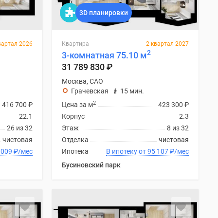
3D планировки
вартал 2026
Квартира
2 квартал 2027
2
3-комнатная 75.10 м
31 789 830
₽
Москва, САО
Грачевская
15 мин.
2
416 700
₽
Цена за м
423 300
₽
22.1
Корпус
2.3
26 из 32
Этаж
8 из 32
чистовая
Отделка
чистовая
ку от 90 009
₽
/мес
Ипотека
В ипотеку от 95 107
₽
/мес
Бусиновский парк