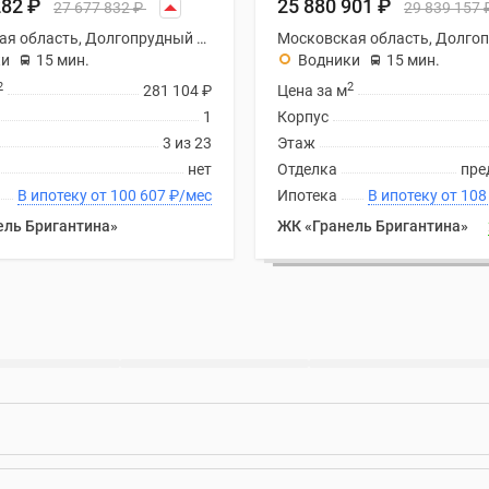
282
₽
25 880 901
₽
27 677 832
₽
29 839 157
Московская область, Долгопрудный городской округ
ки
15 мин.
Водники
15 мин.
2
2
281 104
₽
Цена за м
1
Корпус
3 из 23
Этаж
нет
Отделка
пре
В ипотеку от 100 607
₽
/мес
Ипотека
В ипотеку
ель Бригантина»
ЖК «Гранель Бригантина»