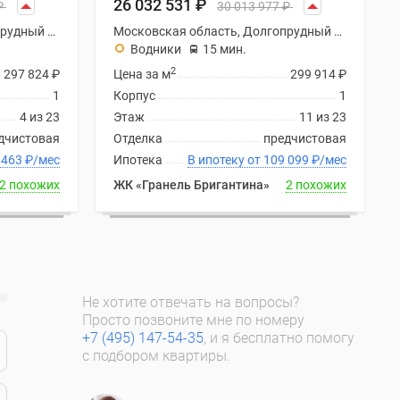
26 032 531
₽
₽
30 013 977
₽
Московская область, Долгопрудный городской округ
Московская область, Долгопрудный городской округ
Водники
15 мин.
2
297 824
₽
Цена за м
299 914
₽
1
Корпус
1
4 из 23
Этаж
11 из 23
дчистовая
Отделка
предчистовая
 от 108 463
₽
/мес
Ипотека
В ипотеку от 109 099
₽
/мес
2 похожих
ЖК «Гранель Бригантина»
2 похожих
Не хотите отвечать на вопросы?
Просто позвоните мне по номеру
+7 (495) 147-54-35
, и я бесплатно помогу
с подбором квартиры.