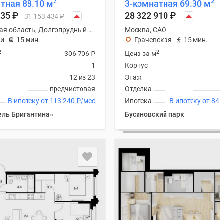
2
2
тная 88.10 м
3-комнатная 69.30 м
835
₽
28 322 910
₽
31 153 434
₽
Московская область, Долгопрудный городской округ
Москва, САО
ки
15 мин.
Грачевская
15 мин.
2
2
306 706
₽
Цена за м
1
Корпус
12 из 23
Этаж
предчистовая
Отделка
В ипотеку от 113 240
₽
/мес
Ипотека
В ипоте
ель Бригантина»
Бусиновский парк