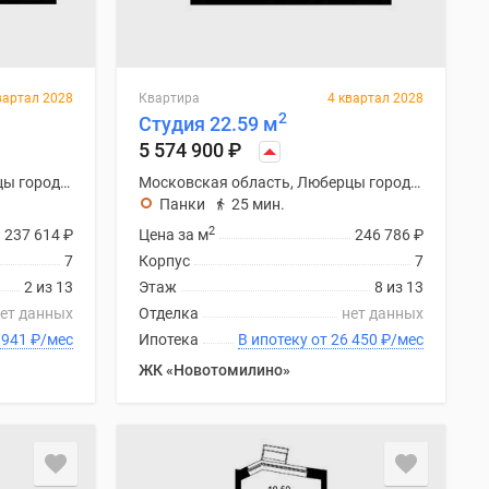
вартал 2028
Квартира
4 квартал 2028
2
Студия 22.59 м
5 574 900
₽
Московская область, Люберцы городской округ
Московская область, Люберцы городской округ
Панки
25 мин.
2
237 614
₽
Цена за м
246 786
₽
7
Корпус
7
2 из 13
Этаж
8 из 13
ет данных
Отделка
нет данных
ку от 25 941
₽
/мес
Ипотека
В ипотеку от 26 450
₽
/мес
ЖК «Новотомилино»