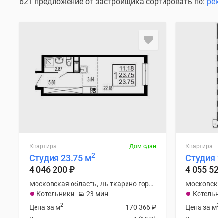
Специальные
621 предложение от застройщика сортировать по:
ре
предложения
Коммерческие
помещения
Продавцы
и
застройщики
Панорамы
новостроек
Видеообзор
новостроек
Экспертиза
новостроек
Экология
Москвы
и
Квартира
Дом сдан
Квартира
2
Подмосковья
Студия 23.75 м
Студия 
Студии
4 046 200
₽
4 055 5
1-
Московская область, Лыткарино городской округ
комнатные
Котельники
23 мин.
Котель
2-
комнатные
2
Цена за м
170 366
₽
Цена за м
3-