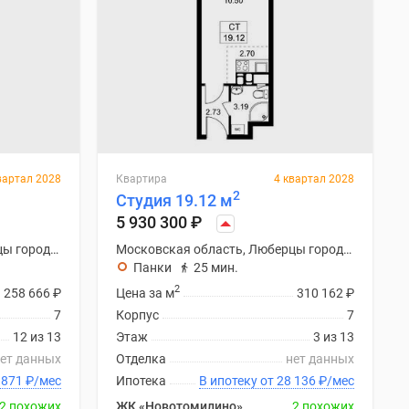
вартал 2028
Квартира
4 квартал 2028
2
Студия 19.12 м
5 930 300
₽
Московская область, Люберцы городской округ
Московская область, Люберцы городской округ
Панки
25 мин.
2
258 666
₽
Цена за м
310 162
₽
7
Корпус
7
12 из 13
Этаж
3 из 13
ет данных
Отделка
нет данных
ку от 27 871
₽
/мес
Ипотека
В ипотеку от 28 136
₽
/мес
2 похожих
ЖК «Новотомилино»
2 похожих