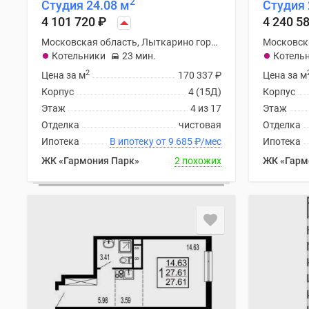
2
Студия 24.08 м
Студия 
Рассрочка
Траншевая
4 101 720
₽
4 240 5
ипотека
Московская область, Лыткарино городской округ
Дома
Котельники
23 мин.
Котель
и
2
коттеджи
Цена за м
170 337
₽
Цена за м
Коттеджные
Корпус
4 (15Д)
Корпус
поселки
Этаж
4 из 17
Этаж
в
Отделка
чистовая
Отделка
Новой
Ипотека
В ипотеку от 9 685
₽
/мес
Ипотека
Москве
Готовые
ЖК «Гармония Парк»
2 похожих
ЖК «Гарм
коттеджные
поселки
Строящиеся
коттеджные
поселки
Коттеджные
поселки
в
лесу
Коттеджные