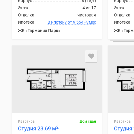
Корпус
4 (15Д)
Корпус
комнатные
Этаж
4 из 17
Этаж
Квартиры
Отделка
чистовая
Отделка
на
карте
Ипотека
В ипотеку от 9 554
₽
/мес
Ипотека
Ипотечный
ЖК «Гармония Парк»
ЖК «Гарм
калькулятор
Семейная
ипотека
Военная
ипотека
Банки
и
программы
Медиа
Новости
недвижимости
Мнение
эксперта
Аналитика
рынка
Квартира
Дом сдан
Квартира
Покупателю
2
Студия 23.69 м
Студия 
Экспертиза