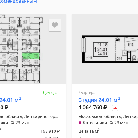
комендованным
Дом сдан
Квартира
2
2
24.01 м
Студия 24.01 м
20
₽
4 064 760
₽
Московская область, Лыткарино городской округ
ники
23 мин.
Котельники
23 мин.
2
2
168 910
₽
Цена за м