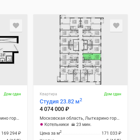
Дом сдан
Квартира
Дом сдан
2
Студия 23.82 м
4 074 000
₽
Московская область, Лыткарино городской округ
Московская область, Лыткарино городской округ
Котельники
23 мин.
2
169 294
₽
Цена за м
171 033
₽