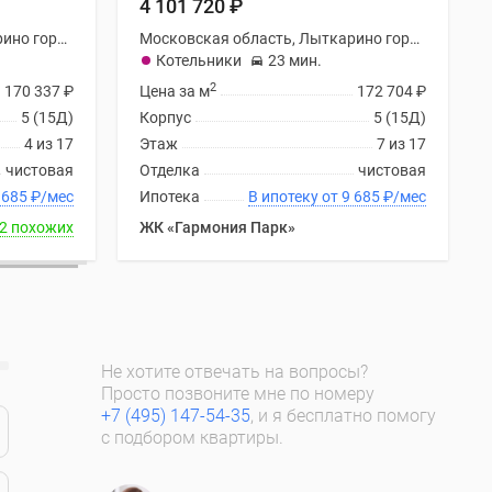
4 101 720
₽
Московская область, Лыткарино городской округ
Московская область, Лыткарино городской округ
Котельники
23 мин.
2
170 337
₽
Цена за м
172 704
₽
5 (15Д)
Корпус
5 (15Д)
4 из 17
Этаж
7 из 17
чистовая
Отделка
чистовая
отеку от 9 685
₽
/мес
Ипотека
В ипотеку от 9 685
₽
/мес
2 похожих
ЖК «Гармония Парк»
Не хотите отвечать на вопросы?
Просто позвоните мне по номеру
+7 (495) 147-54-35
, и я бесплатно помогу
с подбором квартиры.