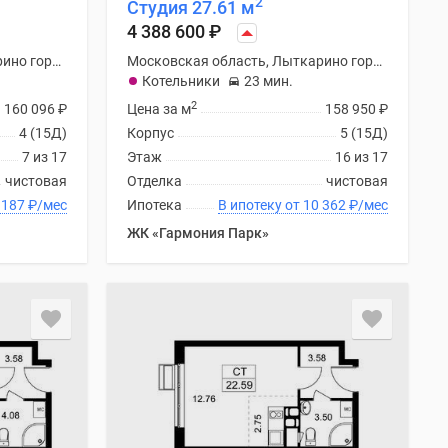
2
Студия 27.61 м
4 388 600
₽
Московская область, Лыткарино городской округ
Московская область, Лыткарино городской округ
Котельники
23 мин.
2
160 096
₽
Цена за м
158 950
₽
4 (15Д)
Корпус
5 (15Д)
7 из 17
Этаж
16 из 17
чистовая
Отделка
чистовая
ку от 10 187
₽
/мес
Ипотека
В ипотеку от 10 362
₽
/мес
ЖК «Гармония Парк»