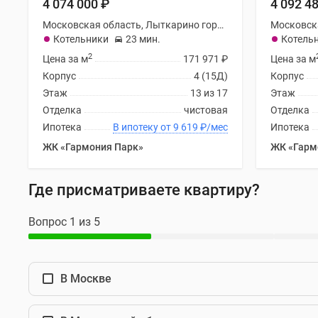
4 074 000
₽
4 092 4
новостроек
Эксперты
Московская область, Лыткарино городской округ
и
Котельники
23 мин.
Котель
авторы
2
Цена за м
171 971
₽
Цена за м
О
проекте
Корпус
4 (15Д)
Корпус
Контакты
Этаж
13 из 17
Этаж
Реклама
Отделка
чистовая
Отделка
на
Ипотека
В ипотеку от 9 619
₽
/мес
Ипотека
сайте
Vk
ЖК «Гармония Парк»
ЖК «Гарм
Дзен
Машино-
Где присматриваете квартиру?
места
Апартаменты
#траншевая
Вопрос 1 из 5
ипотека
#рассрочка
ИТ-
ипотека
В Москве
Квартиры
со
скидками