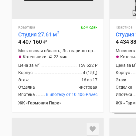
поселки
у
водоема
Коттеджные
поселки
Квартира
Дом сдан
Квартира
в
2
Студия 27.61 м
Студия 
ипотеку
4 407 160
₽
4 434 8
Бизнес-
центры
Московская область, Лыткарино городской округ
Коттеджи
Котельники
23 мин.
Котель
Скидки
2
Цена за м
159 622
₽
Цена за м
и
Корпус
4 (15Д)
Корпус
акции
Макс
Этаж
16 из 17
Этаж
Отделка
чистовая
Отделка
Ипотека
В ипотеку от 10 406
₽
/мес
Ипотека
ЖК «Гармония Парк»
ЖК «Гарм