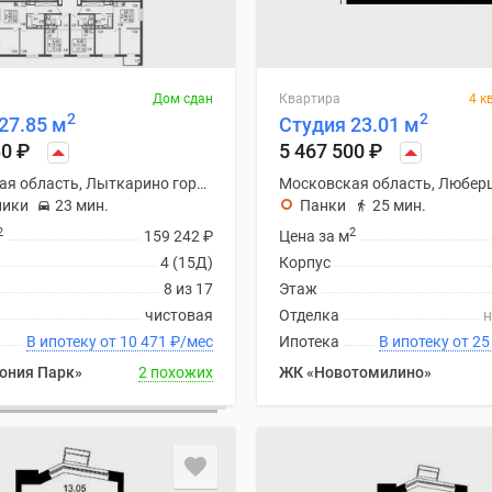
Дом сдан
Квартира
4 к
2
2
27.85 м
Студия 23.01 м
80
₽
5 467 500
₽
Московская область, Лыткарино городской округ
ники
23 мин.
Панки
25 мин.
2
2
159 242
₽
Цена за м
4 (15Д)
Корпус
8 из 17
Этаж
чистовая
Отделка
н
В ипотеку от 10 471
₽
/мес
Ипотека
В ипоте
ония Парк»
2 похожих
ЖК «Новотомилино»