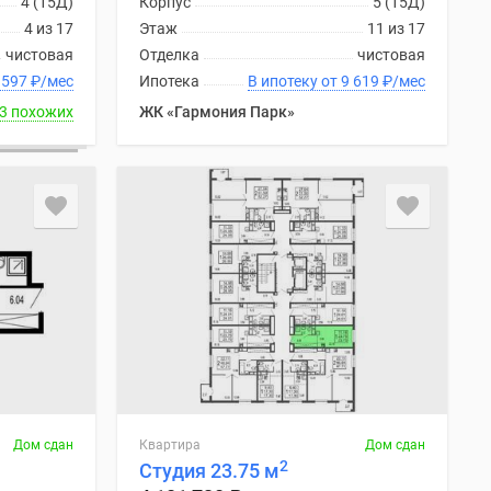
4 (15Д)
Корпус
5 (15Д)
4 из 17
Этаж
11 из 17
чистовая
Отделка
чистовая
отеку от 9 597
₽
/мес
Ипотека
В ипотеку от 9 619
₽
/мес
3 похожих
ЖК «Гармония Парк»
Дом сдан
Квартира
Дом сдан
2
Студия 23.75 м