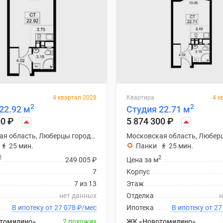
4 квартал 2028
Квартира
4 к
2
2
22.92 м
Студия 22.71 м
00
₽
5 874 300
₽
Московская область, Люберцы городской округ
25 мин.
Панки
25 мин.
2
2
249 005
₽
Цена за м
7
Корпус
7 из 13
Этаж
нет данных
Отделка
н
В ипотеку от 27 078
₽
/мес
Ипотека
В ипоте
томилино»
2 похожих
ЖК «Новотомилино»