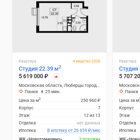
Квартира
4 квартал 2028
Квартира
2
Студия 22.39 м
Студия 
5 619 000
₽
5 707 2
Московская область, Люберцы городской округ
Панки
25 мин.
Панки
2
Цена за м
250 960
₽
Цена за м
Корпус
7
Корпус
Этаж
12 из 13
Этаж
Отделка
нет данных
Отделка
Ипотека
В ипотеку от 26 659
₽
/мес
Ипотека
ЖК «Новотомилино»
3 похожих
ЖК «Ново