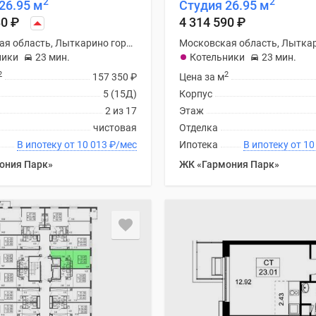
2
2
26.95 м
Студия 26.95 м
80
₽
4 314 590
₽
Московская область, Лыткарино городской округ
ники
23 мин.
Котельники
23 мин.
2
2
157 350
₽
Цена за м
5 (15Д)
Корпус
2 из 17
Этаж
чистовая
Отделка
В ипотеку от 10 013
₽
/мес
Ипотека
В ипоте
ония Парк»
ЖК «Гармония Парк»