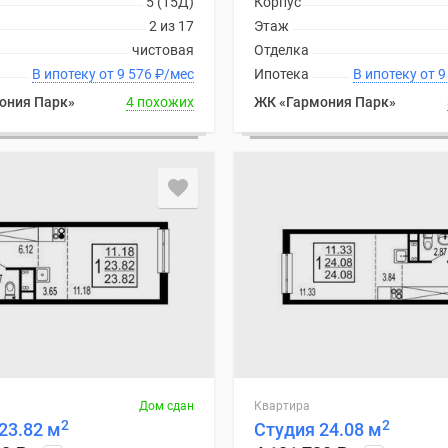
5 (15Д)
Корпус
2 из 17
Этаж
чистовая
Отделка
В ипотеку от 9 576
₽
/мес
Ипотека
В ип
ония Парк»
4 похожих
ЖК «Гармония Парк»
Дом сдан
Квартира
2
2
23.82 м
Студия 24.08 м