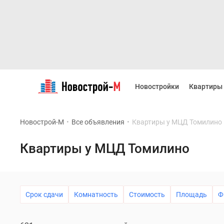
Новостройки
Квартиры
Новостройки
Квартиры
Ипотека
Новостройки
Москвы
Новострой-М
•
Все объявления
•
Квартиры у МЦД Томилино
Новостройки
Подмосковья
Новостройки
Квартиры у МЦД Томилино
Новой
Москвы
Готовые
новостройки
Новостройки
Срок сдачи
Комнатность
Стоимость
Площадь
Ф
на
карте