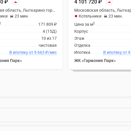
80
₽
4 101 720
₽
Московская область, Лыткарино городской округ
ники
23 мин.
Котельники
23 мин.
2
2
171 809
₽
Цена за м
4 (15Д)
Корпус
10 из 17
Этаж
чистовая
Отделка
В ипотеку от 9 663
₽
/мес
Ипотека
В ип
ония Парк»
ЖК «Гармония Парк»