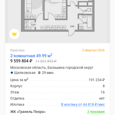
Квартира
3 квартал 2026
2
2-комнатная 49.99 м
9 559 804
₽
11 021 892
₽
Московская область, Балашиха городской округ
Щелковская
29 мин.
2
Цена за м
191 234
₽
Корпус
8
Этаж
16
Отделка
нет
Ипотека
В ипотеку от 44 818
₽
/мес
ЖК «Гранель Пехра»
2 похожих