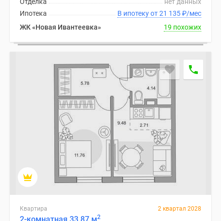
Отделка
нет данных
1-
Ипотека
В ипотеку от 21 135
₽
/мес
комнатные
2-
ЖК «Новая Ивантеевка»
19 похожих
комнатные
3-
комнатные
Квартиры
на
карте
Ипотечный
калькулятор
Семейная
ипотека
Военная
ипотека
Банки
и
программы
Квартира
2 квартал 2028
Медиа
2
2-комнатная 33.87 м