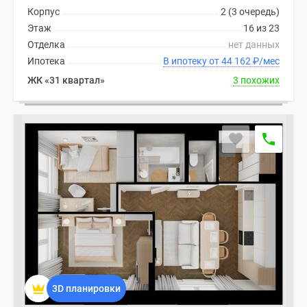
Корпус
2 (3 очередь)
Этаж
16 из 23
Отделка
нет данных
Ипотека
В ипотеку от 44 162
₽
/мес
ЖК «31 квартал»
3 похожих
3D планировки