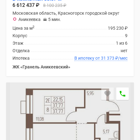
Новости
6 612 437
₽
8 100 235
₽
недвижимости
Московская область, Красногорск городской округ
Мнение
Аникеевка
5 мин.
эксперта
2
Цена за м
195 230
₽
Аналитика
Корпус
9
рынка
Этаж
1 из 6
Покупателю
Отделка
нет
Экспертиза
Ипотека
В ипотеку от 31 373
₽
/мес
новостроек
ЖК «Гранель Аникеевский»
Эксперты
и
авторы
О
проекте
Контакты
Реклама
на
сайте
Vk