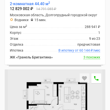
2
2-комнатная 44.40 м
12 829 002
₽
14 791 085
₽
Московская область, Долгопрудный городской округ
Водники
15 мин.
2
Цена за м
288 941
₽
Корпус
1
Этаж
9 из 23
Отделка
предчистовая
Ипотека
В ипотеку от 60 144
₽
/мес
ЖК «Гранель Бригантина»
3 похожих