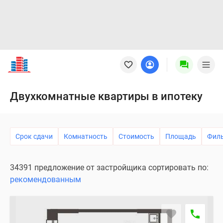
Новостройки
Квартиры
Ипотека
Новостройки
Двухкомнатные квартиры в ипотеку
Москвы
Новостройки
Подмосковья
Срок сдачи
Комнатность
Стоимость
Площадь
Фил
Новостройки
Новой
Москвы
34391 предложение от застройщика сортировать по:
Готовые
рекомендованным
новостройки
Новостройки
на
карте