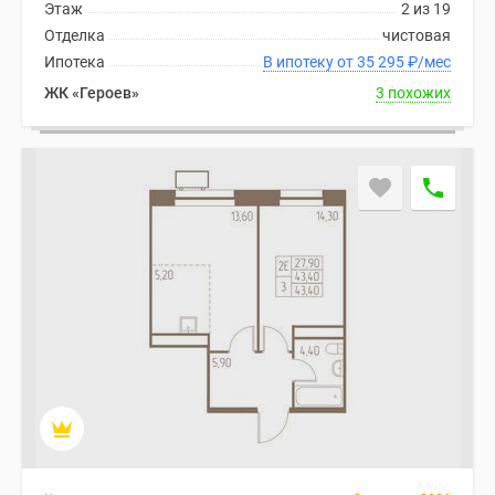
Этаж
2 из 19
Дома
Отделка
чистовая
и
Ипотека
В ипотеку от 35 295
₽
/мес
коттеджи
ЖК «Героев»
3 похожих
Коттеджные
поселки
в
Новой
Москве
Готовые
коттеджные
поселки
Строящиеся
коттеджные
поселки
Коттеджные
поселки
в
лесу
Коттеджные