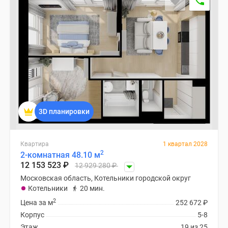
3D планировки
Квартира
1 квартал 2028
2
2-комнатная 48.10 м
12 153 523
₽
12 929 280
₽
Московская область, Котельники городской округ
Котельники
20 мин.
2
Цена за м
252 672
₽
Корпус
5-8
Этаж
19 из 25