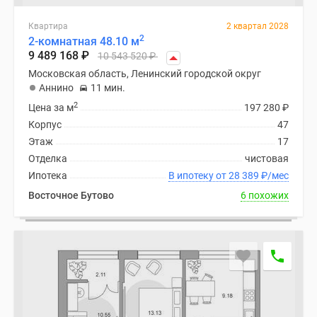
Квартира
2 квартал 2028
2
2-комнатная 48.10 м
9 489 168
₽
10 543 520
₽
Московская область, Ленинский городской округ
Аннино
11 мин.
2
Цена за м
197 280
₽
Корпус
47
Этаж
17
Отделка
чистовая
Ипотека
В ипотеку от 28 389
₽
/мес
Восточное Бутово
6 похожих