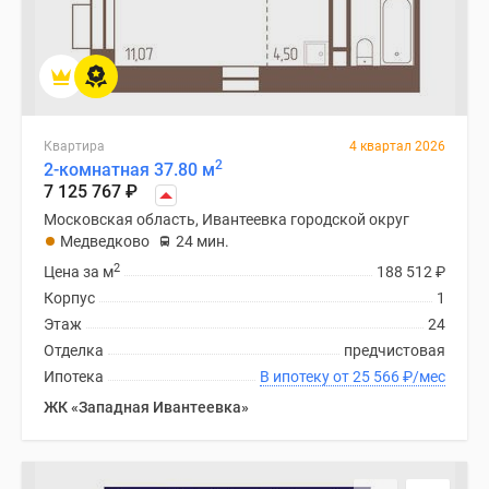
Дзен
Машино-
места
Апартаменты
#траншевая
Квартира
4 квартал 2026
ипотека
2
2-комнатная 37.80 м
#рассрочка
7 125 767
₽
ИТ-
Московская область, Ивантеевка городской округ
ипотека
Медведково
24 мин.
Квартиры
2
Цена за м
188 512
₽
со
Корпус
1
скидками
Этаж
24
до
Отделка
предчистовая
41%
Ипотека
В ипотеку от 25 566
₽
/мес
Видео
ЖК «Западная Ивантеевка»
360°
новостроек
Субсидированная