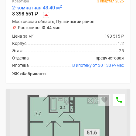
Квартира
3 квартал 2026
поселки
2
2-комнатная 43.40 м
8 398 551
₽
у
водоема
Московская область, Пушкинский район
Ростокино
44 мин.
Коттеджные
2
поселки
Цена за м
193 515
₽
в
Корпус
1.2
ипотеку
Этаж
25
Бизнес-
Отделка
предчистовая
центры
Ипотека
В ипотеку от 30 133
₽
/мес
Коттеджи
ЖК «Фабрикант»
Скидки
и
акции
Макс