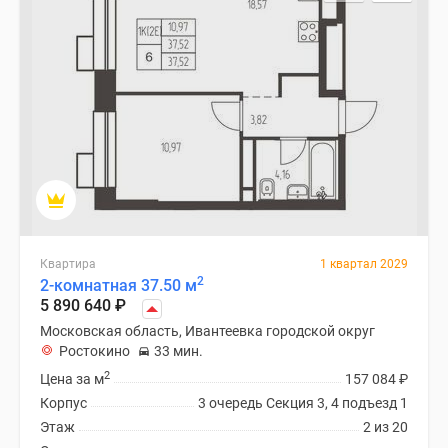
Специальные
предложения
Коммерческие
помещения
Продавцы
и
застройщики
Панорамы
новостроек
Видеообзор
новостроек
Квартира
1 квартал 2029
2
2-комнатная 37.50 м
Экспертиза
5 890 640
₽
новостроек
Московская область, Ивантеевка городской округ
Экология
Ростокино
33 мин.
Москвы
2
Цена за м
157 084
₽
и
Корпус
3 очередь Секция 3, 4 подъезд 1
Подмосковья
Этаж
2 из 20
Студии