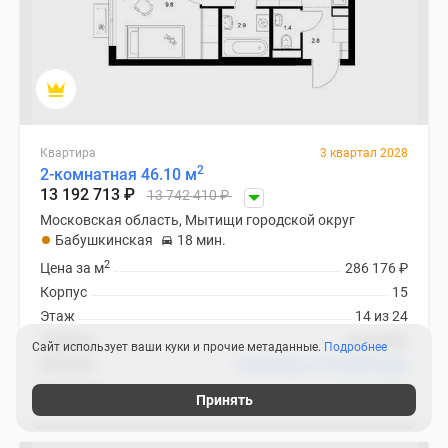
Квартира
3 квартал 2028
2
2-комнатная 46.10 м
13 192 713
₽
13 742 410
₽
Московская область, Мытищи городской округ
Бабушкинская
18 мин.
2
Цена за м
286 176
₽
Корпус
15
Этаж
14 из 24
Отделка
чистовая
Сайт использует ваши куки и прочие метаданные.
Подробнее
Ипотека
В ипотеку от 39 469
₽
/мес
Яуза парк
4 похожих
Принять