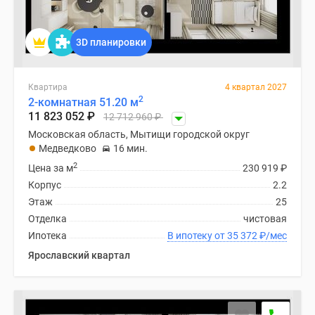
3D планировки
Квартира
4 квартал 2027
2
2-комнатная 51.20 м
11 823 052
₽
12 712 960
₽
Московская область, Мытищи городской округ
Медведково
16 мин.
2
Цена за м
230 919
₽
Корпус
2.2
Этаж
25
Отделка
чистовая
Ипотека
В ипотеку от 35 372
₽
/мес
Ярославский квартал