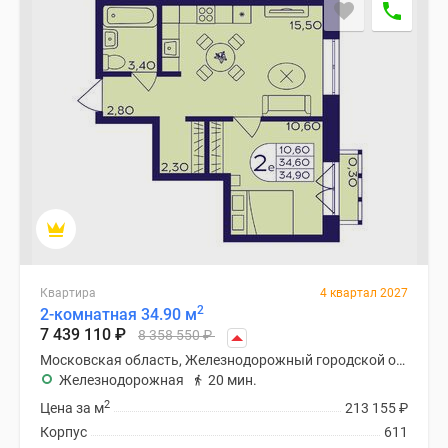
застройщиком
Rutube
Поиск
дома
в
Москве
Программа
реновации
в
Москве
Новостройки
премиум-
класса
Квартира
4 квартал 2027
2
2-комнатная 34.90 м
Новостройки
7 439 110
₽
8 358 550
₽
бизнес-
Московская область, Железнодорожный городской округ
класса
Железнодорожная
20 мин.
Рассрочка
2
Цена за м
213 155
₽
Траншевая
Корпус
611
ипотека