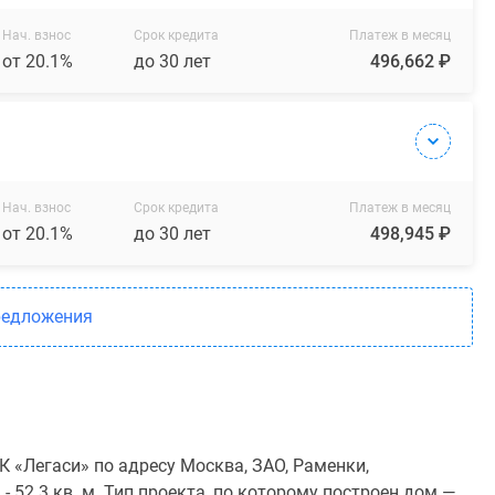
Нач. взнос
Срок кредита
Платеж в месяц
от 20.1%
до 30 лет
496,662 ₽
Нач. взнос
Срок кредита
Платеж в месяц
от 20.1%
до 30 лет
498,945 ₽
редложения
 «Легаси» по адресу Москва, ЗАО, Раменки,
- 52.3 кв. м. Тип проекта, по которому построен дом —