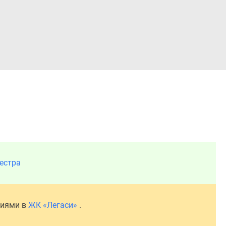
Войти
естра
ниями в
ЖК «Легаси»
.