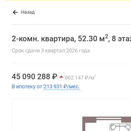
Назад
2
2-комн. квартира, 52.30 м
, 8 эт
Срок сдачи 3 квартал 2026 года
45 090 288
₽
862 147
₽
/м
2
В ипотеку от
213 931
₽
/мес.