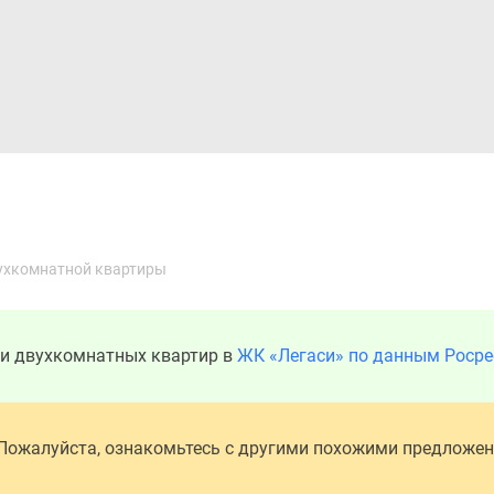
Дома и коттеджи
Ипотека
Медиа
Консультация
ухкомнатной квартиры
ди двухкомнатных квартир в
ЖК «Легаси» по данным Росре
 Пожалуйста, ознакомьтесь с другими похожими предложе