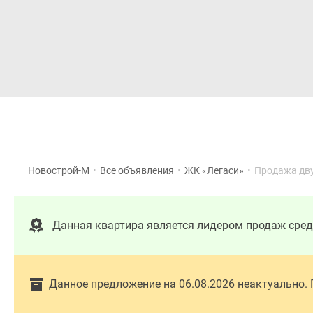
Новостройки
Квартиры
Новострой-М
•
Все объявления
•
ЖК «Легаси»
•
Продажа дв
Данная квартира является лидером продаж сре
Данное предложение на 06.08.2026 неактуально.